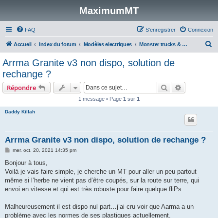
MaximumMT
FAQ
S’enregistrer
Connexion
R
Accueil
Index du forum
Modèles electriques
Monster trucks & Stadiums 1/10
e
Arrma Granite v3 non dispo, solution de
c
rechange ?
h
Rechercher
Recherche 
Répondre
e
1 message • Page
1
sur
1
r
Daddy Killah
c
h
e
Arrma Granite v3 non dispo, solution de rechange ?
r
M
mer. oct. 20, 2021 14:35 pm
e
s
Bonjour à tous,
s
Voilà je vais faire simple, je cherche un MT pour aller un peu partout
a
g
même si l’herbe ne vient pas d’être coupés, sur la route sur terre, qui
e
envoi en vitesse et qui est très robuste pour faire quelque fliPs.
Malheureusement il est dispo nul part…j’ai cru voir que Aarma a un
problème avec les normes de ses plastiques actuellement.