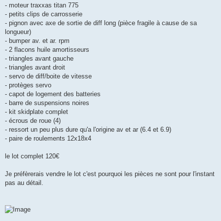
- moteur traxxas titan 775
- petits clips de carrosserie
- pignon avec axe de sortie de diff long (pièce fragile à cause de sa
longueur)
- bumper av. et ar. rpm
- 2 flacons huile amortisseurs
- triangles avant gauche
- triangles avant droit
- servo de diff/boite de vitesse
- protèges servo
- capot de logement des batteries
- barre de suspensions noires
- kit skidplate complet
- écrous de roue (4)
- ressort un peu plus dure qu'a l'origine av et ar (6.4 et 6.9)
- paire de roulements 12x18x4
le lot complet 120€
Je préfèrerais vendre le lot c'est pourquoi les pièces ne sont pour l'instant
pas au détail.