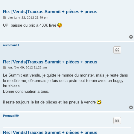
Re: [Vends]Traxxas Summit + pièces + pneus
M
dim. janv. 22, 2012 21:49 pm
e
s
UP! baisse du prix à 430€ livré
s
a
g
e
revoman01
Re: [Vends]Traxxas Summit + pièces + pneus
M
jeu. févr. 09, 2012 11:22 am
e
s
Le Summit est vendu, je quitte le monde du monster, mais je reste dans
s
le modélisme, désormais je fais de la piste tout terrain avec un buggy
a
g
brushless.
e
Bonne continuation à tous.
il reste toujours le lot de pièces et les pneus à vendre
Portugal50
Re: [Vends]Traxxas Summit + pièces + pneus