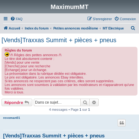
MaximumMT
FAQ
S’enregistrer
Connexion
R
Accueil
Index du forum
Petites annonces modélisme
MT Electrique
e
[Vends]Traxxas Summit + pièces + pneus
c
Règles du forum
h
/!\ Règles des petites annonces /!\
e
Le titre doit absolument contenir :
[Vends] pour une vente
r
[Cherche] pour une recherche
[Echange] pour un échange.
c
La présentation dans la rubrique dédiée est obligatoire.
Le prix est obligatoire. Les annonces Ebay interdites.
h
Si les annonces ne respectent pas ces critères, elles seront supprimées.
Les annonces sont soumises à validation par les modérateurs et n'apparaitront qu'une
e
fois validées.
Merci à tous.
r
Rechercher
Recherche avancée
Répondre
4 messages • Page
1
sur
1
revoman01
[Vends]Traxxas Summit + pièces + pneus