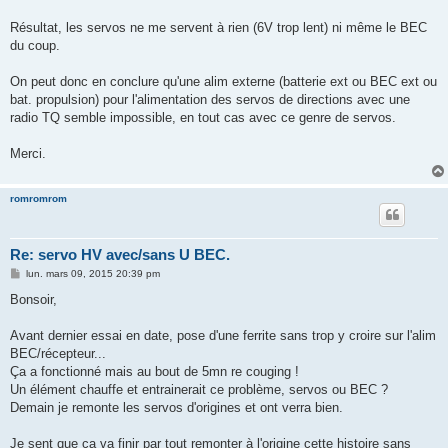
Résultat, les servos ne me servent à rien (6V trop lent) ni même le BEC
du coup.
On peut donc en conclure qu'une alim externe (batterie ext ou BEC ext ou
bat. propulsion) pour l'alimentation des servos de directions avec une
radio TQ semble impossible, en tout cas avec ce genre de servos.
Merci.
romromrom
Re: servo HV avec/sans U BEC.
M
lun. mars 09, 2015 20:39 pm
e
s
Bonsoir,
s
a
g
Avant dernier essai en date, pose d'une ferrite sans trop y croire sur l'alim
e
BEC/récepteur...
Ça a fonctionné mais au bout de 5mn re couging !
Un élément chauffe et entrainerait ce problème, servos ou BEC ?
Demain je remonte les servos d'origines et ont verra bien.
Je sent que ça va finir par tout remonter à l'origine cette histoire sans