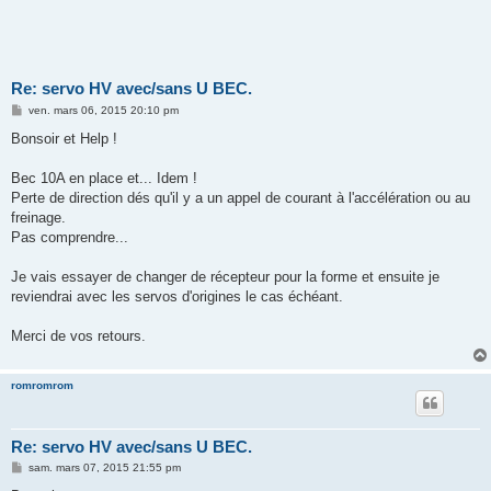
Re: servo HV avec/sans U BEC.
M
ven. mars 06, 2015 20:10 pm
e
s
Bonsoir et Help !
s
a
g
Bec 10A en place et... Idem !
e
Perte de direction dés qu'il y a un appel de courant à l'accélération ou au
freinage.
Pas comprendre...
Je vais essayer de changer de récepteur pour la forme et ensuite je
reviendrai avec les servos d'origines le cas échéant.
Merci de vos retours.
romromrom
Re: servo HV avec/sans U BEC.
M
sam. mars 07, 2015 21:55 pm
e