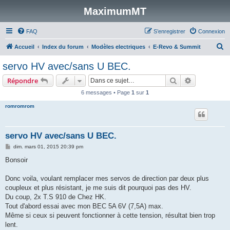
MaximumMT
FAQ
S’enregistrer
Connexion
R
Accueil
Index du forum
Modèles electriques
E-Revo & Summit
e
servo HV avec/sans U BEC.
c
Rechercher
Recherche 
Répondre
h
6 messages • Page
1
sur
1
e
romromrom
r
c
h
servo HV avec/sans U BEC.
e
M
dim. mars 01, 2015 20:39 pm
e
r
s
Bonsoir
s
a
g
Donc voila, voulant remplacer mes servos de direction par deux plus
e
coupleux et plus résistant, je me suis dit pourquoi pas des HV.
Du coup, 2x T.S 910 de Chez HK.
Tout d'abord essai avec mon BEC 5A 6V (7,5A) max.
Même si ceux si peuvent fonctionner à cette tension, résultat bien trop
lent.