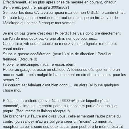
Effectivement, et en plus après prise de mesure en courant, chacun
d'entre eux peut tirer jusqu’à 3000mAh !
Soit pour les deux 6A la valeur quasi max de mon U BEC, le conte et fait.
De toute façon on se rend compte tout de suite que ça tire au vue de
l'éclairage qui baisse à chaque mouvement.
Je me dit pas grave c'est des HV perdit ! Je vais donc tiré directement
sur l'un de mes deux packs une alim. rien que pour eux...
Chose faite, vitesse et couple au rendez vous, je fignole, remonte et
essai routier.
Stupeur, grosse accélération, (peur !!) plus de direction ! Pareil au
freinage. (Bordure !!)
Problème mécanique, nada, re essai, idem.
Retour au garage et essai en statique. A l'évidence dés que l'on tire un
max de watt et cela malgré le branchement en directe plus assez pour les
servos ??.
Le courant est fainéant c'est bien connu... ou alors j'ai loupé quelques
chose moi.
Précision, la batterie (neuve, Nano 6600mAh) sur laquelle j'étais
connecté, alimentait le contro partie puissance et partie électronique
propre. (Bec interne et liaison récepteur)
Me brancher sur l'autre me direz vous, celle alimentant l'autre partie du
contro (puissance) m'aurais obligé à créer un "moins" commun au
récepteur au point série des deux accus pour peut être le même résultat