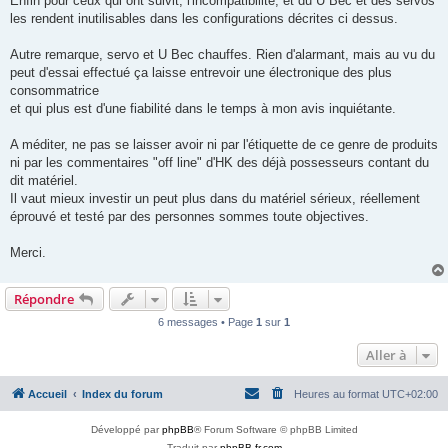
Enfin pour ceux qui ont suivit, l'incompatibilité, et du U Bec et des servos
les rendent inutilisables dans les configurations décrites ci dessus.
Autre remarque, servo et U Bec chauffes. Rien d'alarmant, mais au vu du
peut d'essai effectué ça laisse entrevoir une électronique des plus
consommatrice
et qui plus est d'une fiabilité dans le temps à mon avis inquiétante.
A méditer, ne pas se laisser avoir ni par l'étiquette de ce genre de produits
ni par les commentaires "off line" d'HK des déjà possesseurs contant du
dit matériel.
Il vaut mieux investir un peut plus dans du matériel sérieux, réellement
éprouvé et testé par des personnes sommes toute objectives.
Merci.
Répondre
6 messages • Page
1
sur
1
Aller à
Accueil
Index du forum
Heures au format
UTC+02:00
Développé par
phpBB
® Forum Software © phpBB Limited
Traduit par
phpBB-fr.com