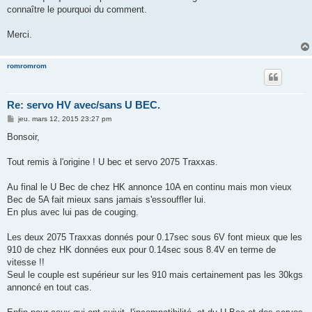
connaître le pourquoi du comment.
Merci.
romromrom
Re: servo HV avec/sans U BEC.
M
jeu. mars 12, 2015 23:27 pm
e
s
Bonsoir,
s
a
g
Tout remis à l'origine ! U bec et servo 2075 Traxxas.
e
Au final le U Bec de chez HK annonce 10A en continu mais mon vieux
Bec de 5A fait mieux sans jamais s'essouffler lui.
En plus avec lui pas de couging.
Les deux 2075 Traxxas donnés pour 0.17sec sous 6V font mieux que les
910 de chez HK données eux pour 0.14sec sous 8.4V en terme de
vitesse !!
Seul le couple est supérieur sur les 910 mais certainement pas les 30kgs
annoncé en tout cas.