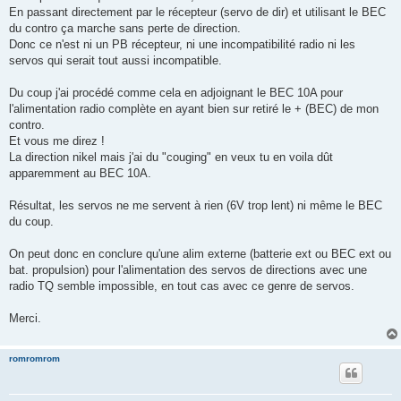
e
En passant directement par le récepteur (servo de dir) et utilisant le BEC
du contro ça marche sans perte de direction.
Donc ce n'est ni un PB récepteur, ni une incompatibilité radio ni les
servos qui serait tout aussi incompatible.
Du coup j'ai procédé comme cela en adjoignant le BEC 10A pour
l'alimentation radio complète en ayant bien sur retiré le + (BEC) de mon
contro.
Et vous me direz !
La direction nikel mais j'ai du "couging" en veux tu en voila dût
apparemment au BEC 10A.
Résultat, les servos ne me servent à rien (6V trop lent) ni même le BEC
du coup.
On peut donc en conclure qu'une alim externe (batterie ext ou BEC ext ou
bat. propulsion) pour l'alimentation des servos de directions avec une
radio TQ semble impossible, en tout cas avec ce genre de servos.
Merci.
romromrom