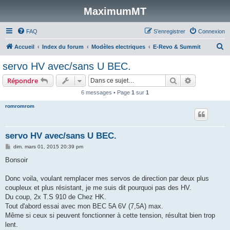
MaximumMT
FAQ
S’enregistrer
Connexion
R
Accueil
Index du forum
Modèles electriques
E-Revo & Summit
e
servo HV avec/sans U BEC.
c
Rechercher
Recherche 
Répondre
h
6 messages • Page
1
sur
1
e
romromrom
r
c
h
servo HV avec/sans U BEC.
e
M
dim. mars 01, 2015 20:39 pm
e
r
s
Bonsoir
s
a
g
Donc voila, voulant remplacer mes servos de direction par deux plus
e
coupleux et plus résistant, je me suis dit pourquoi pas des HV.
Du coup, 2x T.S 910 de Chez HK.
Tout d'abord essai avec mon BEC 5A 6V (7,5A) max.
Même si ceux si peuvent fonctionner à cette tension, résultat bien trop
lent.