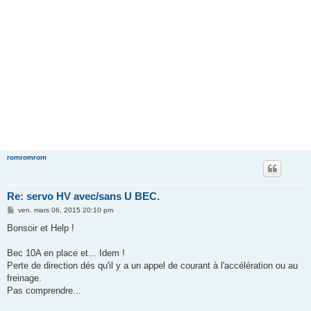
romromrom
Re: servo HV avec/sans U BEC.
M
ven. mars 06, 2015 20:10 pm
e
s
Bonsoir et Help !
s
a
g
Bec 10A en place et... Idem !
e
Perte de direction dés qu'il y a un appel de courant à l'accélération ou au
freinage.
Pas comprendre...