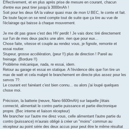
Effectivement, et en plus après prise de mesure en courant, chacun
d'entre eux peut tirer jusqu’à 3000mAh !
Soit pour les deux 6A la valeur quasi max de mon U BEC, le conte et fait.
De toute façon on se rend compte tout de suite que ça tire au vue de
l'éclairage qui baisse à chaque mouvement.
Je me dit pas grave c'est des HV perdit ! Je vais donc tiré directement
sur l'un de mes deux packs une alim. rien que pour eux...
Chose faite, vitesse et couple au rendez vous, je fignole, remonte et
essai routier.
Stupeur, grosse accélération, (peur !!) plus de direction ! Pareil au
freinage. (Bordure !!)
Problème mécanique, nada, re essai, idem.
Retour au garage et essai en statique. A l'évidence dés que l'on tire un
max de watt et cela malgré le branchement en directe plus assez pour les
servos ??.
Le courant est fainéant c'est bien connu... ou alors j'ai loupé quelques
chose moi.
Précision, la batterie (neuve, Nano 6600mAh) sur laquelle j'étais
connecté, alimentait le contro partie puissance et partie électronique
propre. (Bec interne et liaison récepteur)
Me brancher sur l'autre me direz vous, celle alimentant l'autre partie du
contro (puissance) m'aurais obligé à créer un "moins" commun au
récepteur au point série des deux accus pour peut être le même résultat