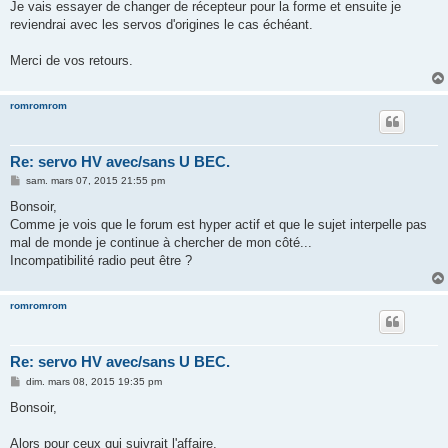
Je vais essayer de changer de récepteur pour la forme et ensuite je
reviendrai avec les servos d'origines le cas échéant.
Merci de vos retours.
romromrom
Re: servo HV avec/sans U BEC.
M
sam. mars 07, 2015 21:55 pm
e
s
Bonsoir,
s
Comme je vois que le forum est hyper actif et que le sujet interpelle pas
a
g
mal de monde je continue à chercher de mon côté...
e
Incompatibilité radio peut être ?
romromrom
Re: servo HV avec/sans U BEC.
M
dim. mars 08, 2015 19:35 pm
e
s
Bonsoir,
s
a
g
Alors pour ceux qui suivrait l'affaire,