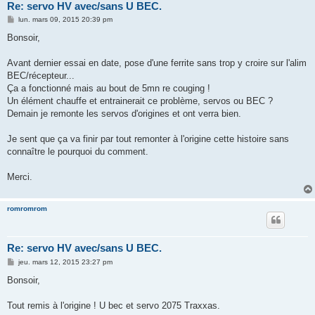
Re: servo HV avec/sans U BEC.
M
lun. mars 09, 2015 20:39 pm
e
s
Bonsoir,
s
a
g
Avant dernier essai en date, pose d'une ferrite sans trop y croire sur l'alim
e
BEC/récepteur...
Ça a fonctionné mais au bout de 5mn re couging !
Un élément chauffe et entrainerait ce problème, servos ou BEC ?
Demain je remonte les servos d'origines et ont verra bien.
Je sent que ça va finir par tout remonter à l'origine cette histoire sans
connaître le pourquoi du comment.
Merci.
romromrom
Re: servo HV avec/sans U BEC.
M
jeu. mars 12, 2015 23:27 pm
e
s
Bonsoir,
s
a
g
Tout remis à l'origine ! U bec et servo 2075 Traxxas.
e