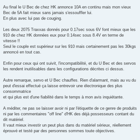
Au final le U Bec de chez HK annonce 10A en continu mais mon vieux
Bec de 5A fait mieux sans jamais s'essouffler lui.
En plus avec lui pas de couging.
Les deux 2075 Traxxas donnés pour 0.17sec sous 6V font mieux que les
910 de chez HK données eux pour 0.14sec sous 8.4V en terme de
vitesse !!
Seul le couple est supérieur sur les 910 mais certainement pas les 30kgs
annoncé en tout cas.
Enfin pour ceux qui ont suivit, l'incompatibilité, et du U Bec et des servos
les rendent inutilisables dans les configurations décrites ci dessus.
Autre remarque, servo et U Bec chauffes. Rien d'alarmant, mais au vu du
peut d'essai effectué ça laisse entrevoir une électronique des plus
consommatrice
et qui plus est d'une fiabilité dans le temps à mon avis inquiétante.
A méditer, ne pas se laisser avoir ni par l'étiquette de ce genre de produits
ni par les commentaires "off line" d'HK des déjà possesseurs contant du
dit matériel.
Il vaut mieux investir un peut plus dans du matériel sérieux, réellement
éprouvé et testé par des personnes sommes toute objectives.