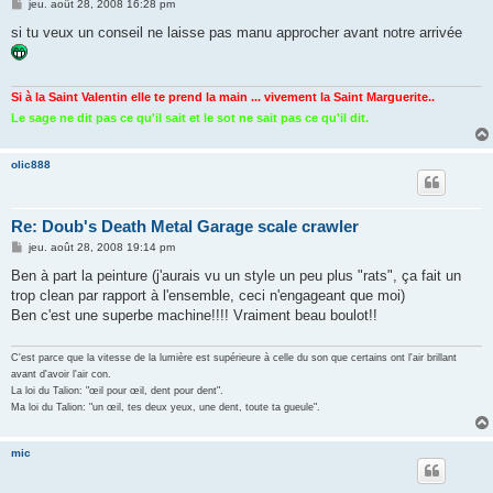
M
jeu. août 28, 2008 16:28 pm
e
s
si tu veux un conseil ne laisse pas manu approcher avant notre arrivée
s
a
g
e
Si à la Saint Valentin elle te prend la main ... vivement la Saint Marguerite..
Le sage ne dit pas ce qu'il sait et le sot ne sait pas ce qu'il dit.
olic888
Re: Doub's Death Metal Garage scale crawler
M
jeu. août 28, 2008 19:14 pm
e
s
Ben à part la peinture (j'aurais vu un style un peu plus "rats", ça fait un
s
trop clean par rapport à l'ensemble, ceci n'engageant que moi)
a
g
Ben c'est une superbe machine!!!! Vraiment beau boulot!!
e
C'est parce que la vitesse de la lumière est supérieure à celle du son que certains ont l'air brillant
avant d'avoir l'air con.
La loi du Talion: "œil pour œil, dent pour dent".
Ma loi du Talion: "un œil, tes deux yeux, une dent, toute ta gueule".
mic