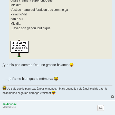
ouais vraiment super chouette
Mic dit :
c'est po manu qui ferait un truc comme ça
Patacho' dit :
bah c sur
Mic dit :
... avec son genou tout niqué
j'y crois pas comme t'es une grosse balance
..... je t'aime bien quand même va
Je sais que je plais pas à tout le monde... Mais quand je vois à qui je plais pas, je
m'demande si ça me dérange vraiment
doubitchou
Modérateur