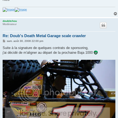
doubitchou
Modérateur
Re: Doub's Death Metal Garage scale crawler
M
sam. août 30, 2008 22:00 pm
e
s
Suite à la signature de quelques contrats de sponsoring,
s
j'ai décidé de m'aligner au départ de la prochaine Baja 1000
a
g
e