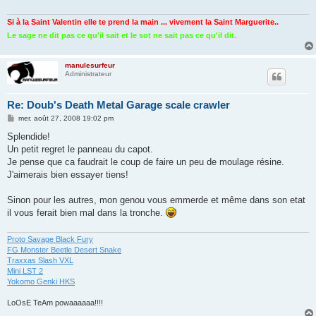
g
e
Si à la Saint Valentin elle te prend la main ... vivement la Saint Marguerite..
Le sage ne dit pas ce qu'il sait et le sot ne sait pas ce qu'il dit.
manulesurfeur
Administrateur
Re: Doub's Death Metal Garage scale crawler
M
mer. août 27, 2008 19:02 pm
e
s
Splendide!
s
Un petit regret le panneau du capot.
a
g
Je pense que ca faudrait le coup de faire un peu de moulage résine.
e
J'aimerais bien essayer tiens!
Sinon pour les autres, mon genou vous emmerde et même dans son etat
il vous ferait bien mal dans la tronche.
Proto Savage Black Fury
FG Monster Beetle Desert Snake
Traxxas Slash VXL
Mini LST 2
Yokomo Genki HKS
LoOsE TeAm powaaaaaa!!!!