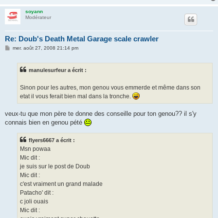
soyann
Modérateur
Re: Doub's Death Metal Garage scale crawler
M
mer. août 27, 2008 21:14 pm
e
s
s
manulesurfeur a écrit :
a
g
e
Sinon pour les autres, mon genou vous emmerde et même dans son
etat il vous ferait bien mal dans la tronche.
veux-tu que mon père te donne des conseille pour ton genou?? il s'y
connais bien en genou pété
flyers6667 a écrit :
Msn powaa
Mic dit :
je suis sur le post de Doub
Mic dit :
c'est vraiment un grand malade
Patacho' dit :
c joli ouais
Mic dit :