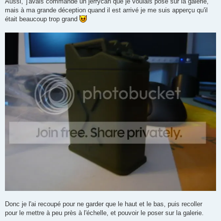
Aussi, 'j'avais commandé un jerrycan que je voulais posé sur la galerie,
mais à ma grande déception quand il est arrivé je me suis apperçu qu'il
était beaucoup trop grand
Donc je l'ai recoupé pour ne garder que le haut et le bas, puis recoller
pour le mettre à peu près à l'échelle, et pouvoir le poser sur la galerie.