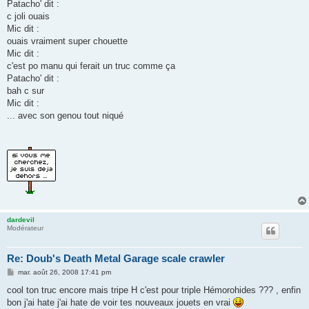
Patacho' dit :
c joli ouais
Mic dit :
ouais vraiment super chouette
Mic dit :
c'est po manu qui ferait un truc comme ça
Patacho' dit :
bah c sur
Mic dit :
... avec son genou tout niqué
dardevil
Modérateur
Re: Doub's Death Metal Garage scale crawler
M
mar. août 26, 2008 17:41 pm
e
s
cool ton truc encore mais tripe H c'est pour triple Hémorohides ??? , enfin
s
bon j'ai hate j'ai hate de voir tes nouveaux jouets en vrai
a