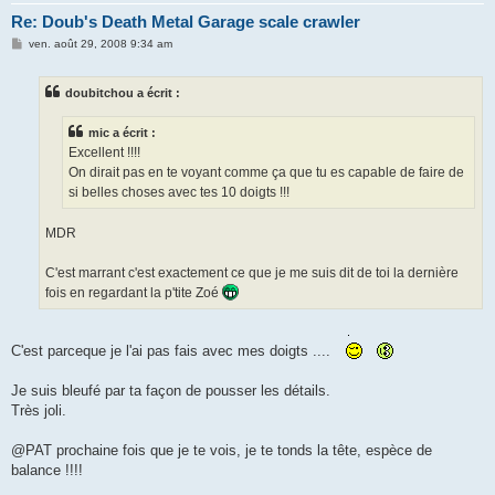
Re: Doub's Death Metal Garage scale crawler
M
ven. août 29, 2008 9:34 am
e
s
s
doubitchou a écrit :
a
g
e
mic a écrit :
Excellent !!!!
On dirait pas en te voyant comme ça que tu es capable de faire de
si belles choses avec tes 10 doigts !!!
MDR
C'est marrant c'est exactement ce que je me suis dit de toi la dernière
fois en regardant la p'tite Zoé
C'est parceque je l'ai pas fais avec mes doigts ....
Je suis bleufé par ta façon de pousser les détails.
Très joli.
@PAT prochaine fois que je te vois, je te tonds la tête, espèce de
balance !!!!