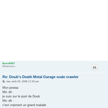
flyers6667
Modérateur
Re: Doub's Death Metal Garage scale crawler
M
mar. août 26, 2008 17:25 pm
e
s
Msn powaa
s
Mic dit :
a
g
je suis sur le post de Doub
e
Mic dit :
c'est vraiment un grand malade