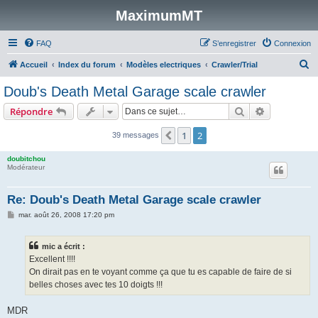
MaximumMT
FAQ
S’enregistrer
Connexion
R
Accueil
Index du forum
Modèles electriques
Crawler/Trial
e
Doub's Death Metal Garage scale crawler
c
Rechercher
Recherche 
Répondre
h
e
1
2
Précédente
39 messages
r
doubitchou
c
Modérateur
h
Re: Doub's Death Metal Garage scale crawler
e
M
mar. août 26, 2008 17:20 pm
r
e
s
s
mic a écrit :
a
g
Excellent !!!!
e
On dirait pas en te voyant comme ça que tu es capable de faire de si
belles choses avec tes 10 doigts !!!
MDR