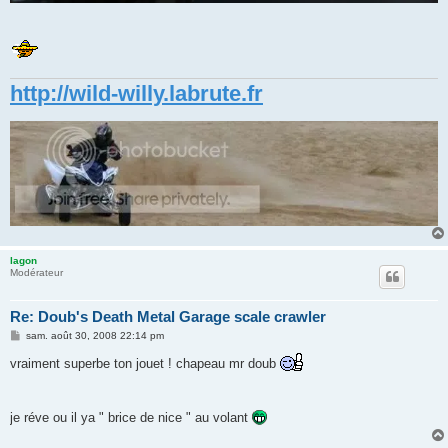
http://wild-willy.labrute.fr
lagon
Modérateur
Re: Doub's Death Metal Garage scale crawler
M
sam. août 30, 2008 22:14 pm
e
s
vraiment superbe ton jouet ! chapeau mr doub
s
a
g
e
je réve ou il ya " brice de nice " au volant