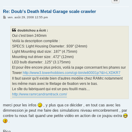
Re: Doub's Death Metal Garage scale crawler
M
ven. août 29, 2008 12:55 pm
e
s
s
doubitchou a écrit :
a
g
Oui c'est bien 240mm
e
Voilà la description complète :
SPECS: Light Housing Diameter: .939" (24mm)
Light Mounting stud size: .187" (4.75mm)
Mounting nut driver size: .472" (12mm)
LED bulb diameter: .125" (3.175mm)
Et pour être encore plus précis, voilà la page concernant les phares sur
Tower
http://www3.towerhobbies.com/cgi-bin/wti0001p?&I=LXDKR7
Il faut savoir qu'il existe bien d'autres modèle chez RAMrc notamment
les même mais avec le filetage de fixation vers le bas.
Le sîte du fabriquant qui est un peu fouilli mais....
http://www.ramrcandramtrack.com/
merci pour les infos
, y plus qua ce décider , en tout cas avec les
dimmession je peut me faire des simulations niveau emconbrement , par
contre tu nous fait quand une petite vidéo en action de ce joujou extra
.
Rico