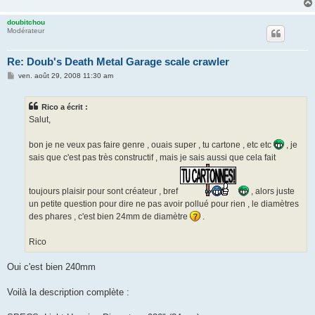
doubitchou
Modérateur
Re: Doub's Death Metal Garage scale crawler
M
ven. août 29, 2008 11:30 am
e
s
s
Rico a écrit :
a
g
Salut,
e
bon je ne veux pas faire genre , ouais super , tu cartone , etc etc
, je
sais que c'est pas très constructif , mais je sais aussi que cela fait
toujours plaisir pour sont créateur , bref
, alors juste
un petite question pour dire ne pas avoir pollué pour rien , le diamètres
des phares , c'est bien 24mm de diamètre
.
Rico
Oui c'est bien 240mm
Voilà la description complète :