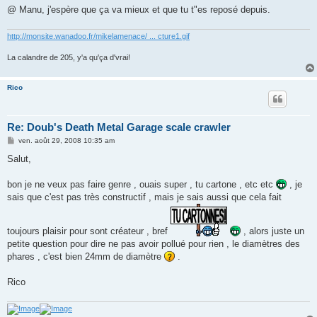
@ Manu, j'espère que ça va mieux et que tu t"es reposé depuis.
http://monsite.wanadoo.fr/mikelamenace/ ... cture1.gif
La calandre de 205, y'a qu'ça d'vrai!
Rico
Re: Doub's Death Metal Garage scale crawler
M
ven. août 29, 2008 10:35 am
e
s
Salut,
s
a
g
bon je ne veux pas faire genre , ouais super , tu cartone , etc etc
, je
e
sais que c'est pas très constructif , mais je sais aussi que cela fait
toujours plaisir pour sont créateur , bref
, alors juste un
petite question pour dire ne pas avoir pollué pour rien , le diamètres des
phares , c'est bien 24mm de diamètre
.
Rico