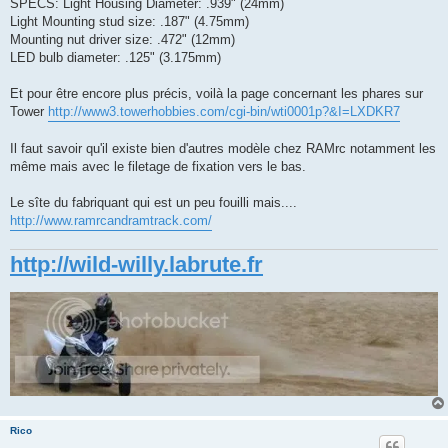
SPECS: Light Housing Diameter: .939" (24mm)
Light Mounting stud size: .187" (4.75mm)
Mounting nut driver size: .472" (12mm)
LED bulb diameter: .125" (3.175mm)
Et pour être encore plus précis, voilà la page concernant les phares sur
Tower
http://www3.towerhobbies.com/cgi-bin/wti0001p?&I=LXDKR7
Il faut savoir qu'il existe bien d'autres modèle chez RAMrc notamment les
même mais avec le filetage de fixation vers le bas.
Le sîte du fabriquant qui est un peu fouilli mais....
http://www.ramrcandramtrack.com/
http://wild-willy.labrute.fr
Rico