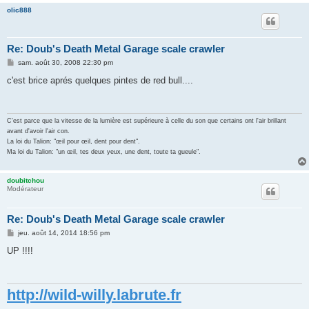
olic888
Re: Doub's Death Metal Garage scale crawler
M
sam. août 30, 2008 22:30 pm
e
s
c'est brice aprés quelques pintes de red bull....
s
a
g
e
C'est parce que la vitesse de la lumière est supérieure à celle du son que certains ont l'air brillant
avant d'avoir l'air con.
La loi du Talion: "œil pour œil, dent pour dent".
Ma loi du Talion: "un œil, tes deux yeux, une dent, toute ta gueule".
doubitchou
Modérateur
Re: Doub's Death Metal Garage scale crawler
M
jeu. août 14, 2014 18:56 pm
e
s
UP !!!!
s
a
g
e
http://wild-willy.labrute.fr