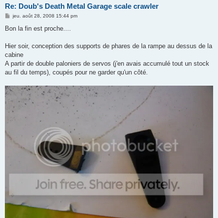
Re: Doub's Death Metal Garage scale crawler
M
jeu. août 28, 2008 15:44 pm
e
s
Bon la fin est proche....
s
a
g
Hier soir, conception des supports de phares de la rampe au dessus de la
e
cabine
A partir de double paloniers de servos (j'en avais accumulé tout un stock
au fil du temps), coupés pour ne garder qu'un côté.