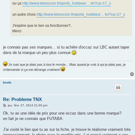
ou ça
http://www.leboncoin.fr/sports_hobbies/ ... tm?ca=17_s
un autre choix
http://www.leboncoin.fr/sports_hobbies/ ... tm?ca=17_s
J'espère que le lien va fonctionner?..
Merci
je connais pas ses marques... si tu achète d'occaz sur LBC autant taper
dans de la marque un peu plus connue
Je sais que je plais pas à tout le monde... Mais quand je vois à qui je plais pas, je
m'demande si ça me dérange vraiment
brods
Re: Probleme TNX
M
jeu. févr. 27, 2014 21:40 pm
e
s
Ok, tu as une idée de prix pour une occaz dans une bonne marque?
s
en fait je ne connais que FUTABA.
a
g
e
J'ai visité le lien que tu as sur ta fiche, je trouve le réalisme vraiment très
impressionnant, la photo avec le modèle gris, j' ai pensé vraiment a une