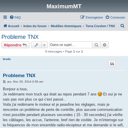
MaximumMT
FAQ
S’enregistrer
Connexion
R
Accueil
Index du forum
Modèles thermiques
Terra Crusher / TNX
e
Probleme TNX
c
Rechercher
Recherche 
Répondre
h
8 messages • Page
1
sur
1
e
brods
r
c
h
Probleme TNX
e
M
jeu. févr. 20, 2014 0:56 am
e
r
s
Bonjour a tous,
s
Je redémarre mon truck qui était au repos pendant 7 ans
Et oui je ne
a
g
sais pas non plus ce qui c'est passé...
e
Voila j'ai redémarre le moteur et je peaufine les réglages, mais je
rencontre un problème de perte de contrôle, plus aucune communication
n'est possible pendant plusieurs secondes ( 15 - 30 secondes) j'ai vérifie
les câblages, les accus, l'antenne, bref rien de visible. Je m'interroge sur
la fréquences de mon ensemble radio-récepteur et me demande si le wifi,