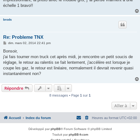
échelle 1 bravo!!
brods
Re: Probleme TNX
M
dim. mars 02, 2014 22:41 pm
e
s
Bonsoir,
s
j'ai fais tourner mon truck cet après midi, je rencontre un petit soucis de
a
g
réglage, le retour au ralentis se fait lentement, j'accélère est lorsque je
e
coupe les gaz, le retour est linéaire, normalement il devrait revenir quasi
instantanément non?
Répondre
8 messages • Page
1
sur
1
Aller à
Accueil
Index du forum
Heures au format
UTC+02:00
Développé par
phpBB
® Forum Software © phpBB Limited
Traduit par
phpBB-fr.com