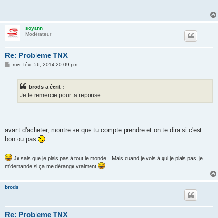
s
a
g
e
soyann
Modérateur
Re: Probleme TNX
M
mer. févr. 26, 2014 20:09 pm
e
s
s
brods a écrit :
a
g
Je te remercie pour ta reponse
e
avant d'acheter, montre se que tu compte prendre et on te dira si c'est
bon ou pas
Je sais que je plais pas à tout le monde... Mais quand je vois à qui je plais pas, je
m'demande si ça me dérange vraiment
brods
Re: Probleme TNX