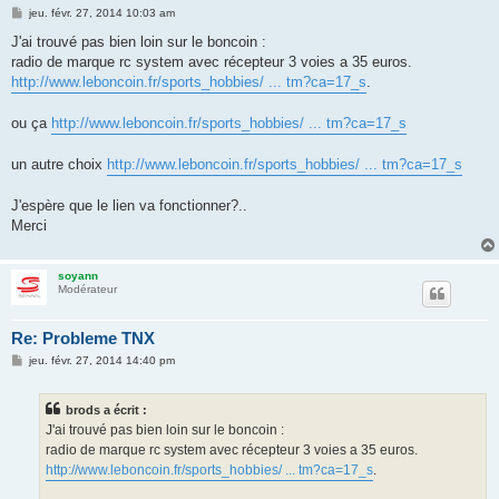
M
jeu. févr. 27, 2014 10:03 am
e
s
J'ai trouvé pas bien loin sur le boncoin :
s
radio de marque rc system avec récepteur 3 voies a 35 euros.
a
g
http://www.leboncoin.fr/sports_hobbies/ ... tm?ca=17_s
.
e
ou ça
http://www.leboncoin.fr/sports_hobbies/ ... tm?ca=17_s
un autre choix
http://www.leboncoin.fr/sports_hobbies/ ... tm?ca=17_s
J'espère que le lien va fonctionner?..
Merci
soyann
Modérateur
Re: Probleme TNX
M
jeu. févr. 27, 2014 14:40 pm
e
s
s
brods a écrit :
a
g
J'ai trouvé pas bien loin sur le boncoin :
e
radio de marque rc system avec récepteur 3 voies a 35 euros.
http://www.leboncoin.fr/sports_hobbies/ ... tm?ca=17_s
.