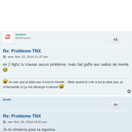
soyann
Modérateur
Re: Probleme TNX
M
sam. févr. 22, 2014 21:37 pm
e
s
en 2.4ghz tu n'auras aucun problème, mais fait gaffe aux radios de merde
s
a
g
e
Je sais que je plais pas à tout le monde... Mais quand je vois à qui je plais pas, je
m'demande si ça me dérange vraiment
brods
Re: Probleme TNX
M
mer. févr. 26, 2014 19:31 pm
e
s
Je te remercie pour ta reponse