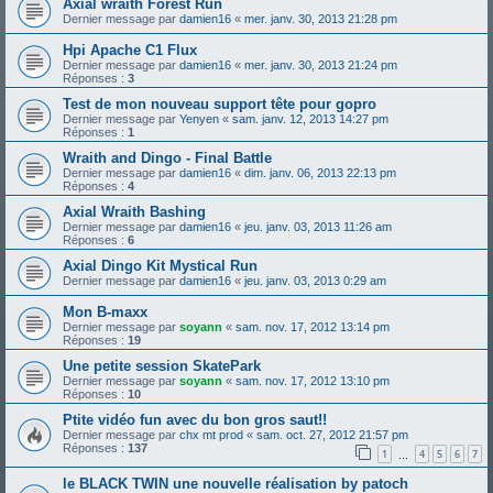
Axial wraith Forest Run
Dernier message par
damien16
«
mer. janv. 30, 2013 21:28 pm
Hpi Apache C1 Flux
Dernier message par
damien16
«
mer. janv. 30, 2013 21:24 pm
Réponses :
3
Test de mon nouveau support tête pour gopro
Dernier message par
Yenyen
«
sam. janv. 12, 2013 14:27 pm
Réponses :
1
Wraith and Dingo - Final Battle
Dernier message par
damien16
«
dim. janv. 06, 2013 22:13 pm
Réponses :
4
Axial Wraith Bashing
Dernier message par
damien16
«
jeu. janv. 03, 2013 11:26 am
Réponses :
6
Axial Dingo Kit Mystical Run
Dernier message par
damien16
«
jeu. janv. 03, 2013 0:29 am
Mon B-maxx
Dernier message par
soyann
«
sam. nov. 17, 2012 13:14 pm
Réponses :
19
Une petite session SkatePark
Dernier message par
soyann
«
sam. nov. 17, 2012 13:10 pm
Réponses :
10
Ptite vidéo fun avec du bon gros saut!!
Dernier message par
chx mt prod
«
sam. oct. 27, 2012 21:57 pm
Réponses :
137
1
4
5
6
7
…
le BLACK TWIN une nouvelle réalisation by patoch