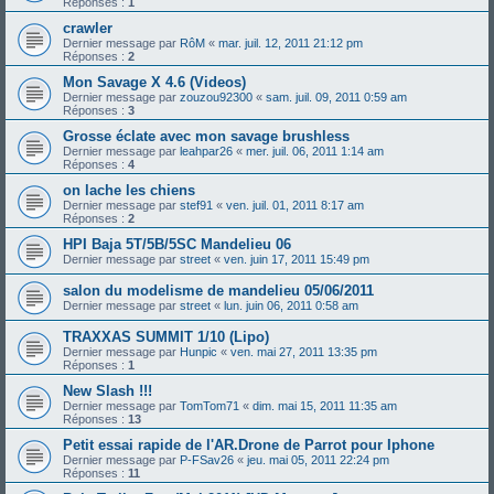
Réponses :
1
crawler
Dernier message par
RôM
«
mar. juil. 12, 2011 21:12 pm
Réponses :
2
Mon Savage X 4.6 (Videos)
Dernier message par
zouzou92300
«
sam. juil. 09, 2011 0:59 am
Réponses :
3
Grosse éclate avec mon savage brushless
Dernier message par
leahpar26
«
mer. juil. 06, 2011 1:14 am
Réponses :
4
on lache les chiens
Dernier message par
stef91
«
ven. juil. 01, 2011 8:17 am
Réponses :
2
HPI Baja 5T/5B/5SC Mandelieu 06
Dernier message par
street
«
ven. juin 17, 2011 15:49 pm
salon du modelisme de mandelieu 05/06/2011
Dernier message par
street
«
lun. juin 06, 2011 0:58 am
TRAXXAS SUMMIT 1/10 (Lipo)
Dernier message par
Hunpic
«
ven. mai 27, 2011 13:35 pm
Réponses :
1
New Slash !!!
Dernier message par
TomTom71
«
dim. mai 15, 2011 11:35 am
Réponses :
13
Petit essai rapide de l'AR.Drone de Parrot pour Iphone
Dernier message par
P-FSav26
«
jeu. mai 05, 2011 22:24 pm
Réponses :
11