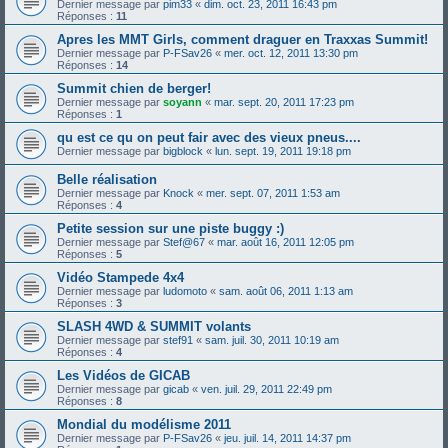
Dernier message par
pim33
«
dim. oct. 23, 2011 16:43 pm
Réponses :
11
Apres les MMT Girls, comment draguer en Traxxas Summit!
Dernier message par
P-FSav26
«
mer. oct. 12, 2011 13:30 pm
Réponses :
14
Summit chien de berger!
Dernier message par
soyann
«
mar. sept. 20, 2011 17:23 pm
Réponses :
1
qu est ce qu on peut fair avec des vieux pneus....
Dernier message par
bigblock
«
lun. sept. 19, 2011 19:18 pm
Belle réalisation
Dernier message par
Knock
«
mer. sept. 07, 2011 1:53 am
Réponses :
4
Petite session sur une piste buggy :)
Dernier message par
Stef@67
«
mar. août 16, 2011 12:05 pm
Réponses :
5
Vidéo Stampede 4x4
Dernier message par
ludomoto
«
sam. août 06, 2011 1:13 am
Réponses :
3
SLASH 4WD & SUMMIT volants
Dernier message par
stef91
«
sam. juil. 30, 2011 10:19 am
Réponses :
4
Les Vidéos de GICAB
Dernier message par
gicab
«
ven. juil. 29, 2011 22:49 pm
Réponses :
8
Mondial du modélisme 2011
Dernier message par
P-FSav26
«
jeu. juil. 14, 2011 14:37 pm