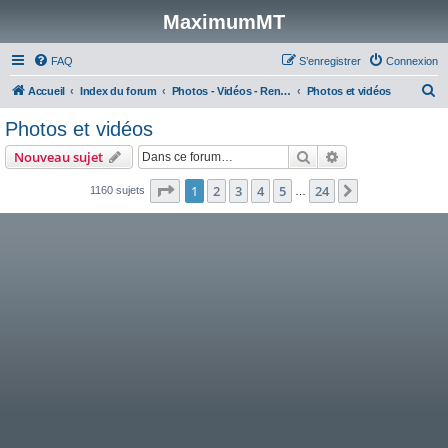
MaximumMT
FAQ
S’enregistrer
Connexion
R
Accueil
Index du forum
Photos - Vidéos - Rencontres modélisme
Photos et vidéos
e
Photos et vidéos
c
Rechercher
Recherche avanc
Nouveau sujet
h
e
Page
1
sur
24
1
2
3
4
5
24
Suivante
1160 sujets
…
r
c
h
e
r