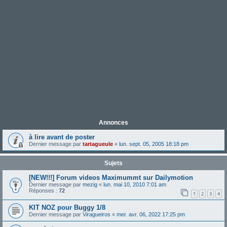
Annonces
à lire avant de poster
Dernier message par
tartagueule
«
lun. sept. 05, 2005 18:18 pm
Sujets
[NEW!!!] Forum videos Maximummt sur Dailymotion
Dernier message par
mezig
«
lun. mai 10, 2010 7:01 am
Réponses :
72
1
2
3
4
KIT NOZ pour Buggy 1/8
Dernier message par
Viragueiros
«
mer. avr. 06, 2022 17:25 pm