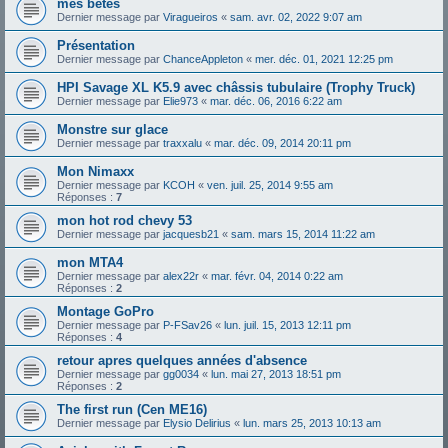
mes betes
Dernier message par
Viragueiros
«
sam. avr. 02, 2022 9:07 am
Présentation
Dernier message par
ChanceAppleton
«
mer. déc. 01, 2021 12:25 pm
HPI Savage XL K5.9 avec châssis tubulaire (Trophy Truck)
Dernier message par
Elie973
«
mar. déc. 06, 2016 6:22 am
Monstre sur glace
Dernier message par
traxxalu
«
mar. déc. 09, 2014 20:11 pm
Mon Nimaxx
Dernier message par
KCOH
«
ven. juil. 25, 2014 9:55 am
Réponses :
7
mon hot rod chevy 53
Dernier message par
jacquesb21
«
sam. mars 15, 2014 11:22 am
mon MTA4
Dernier message par
alex22r
«
mar. févr. 04, 2014 0:22 am
Réponses :
2
Montage GoPro
Dernier message par
P-FSav26
«
lun. juil. 15, 2013 12:11 pm
Réponses :
4
retour apres quelques années d'absence
Dernier message par
gg0034
«
lun. mai 27, 2013 18:51 pm
Réponses :
2
The first run (Cen ME16)
Dernier message par
Elysio Delirius
«
lun. mars 25, 2013 10:13 am