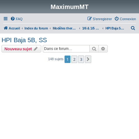
MaximumMT
FAQ
S’enregistrer
Connexion
R
Accueil
Index du forum
Modèles thermiques
1/6 & 1/5 Monster Trucks, Stadiums & TT
HPI Baja 5B, SS
e
HPI Baja 5B, SS
c
Rechercher
Recherche avanc
Nouveau sujet
h
e
1
2
3
Suivante
148 sujets
r
c
h
e
r