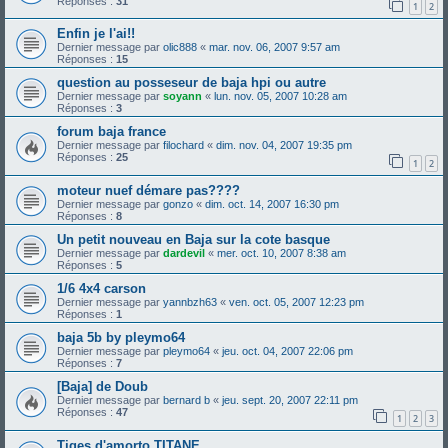
Réponses :
31
1
2
Enfin je l'ai!!
Dernier message par
olic888
«
mar. nov. 06, 2007 9:57 am
Réponses :
15
question au posseseur de baja hpi ou autre
Dernier message par
soyann
«
lun. nov. 05, 2007 10:28 am
Réponses :
3
forum baja france
Dernier message par
filochard
«
dim. nov. 04, 2007 19:35 pm
Réponses :
25
1
2
moteur nuef démare pas????
Dernier message par
gonzo
«
dim. oct. 14, 2007 16:30 pm
Réponses :
8
Un petit nouveau en Baja sur la cote basque
Dernier message par
dardevil
«
mer. oct. 10, 2007 8:38 am
Réponses :
5
1/6 4x4 carson
Dernier message par
yannbzh63
«
ven. oct. 05, 2007 12:23 pm
Réponses :
1
baja 5b by pleymo64
Dernier message par
pleymo64
«
jeu. oct. 04, 2007 22:06 pm
Réponses :
7
[Baja] de Doub
Dernier message par
bernard b
«
jeu. sept. 20, 2007 22:11 pm
Réponses :
47
1
2
3
Tiges d'amorto TITANE