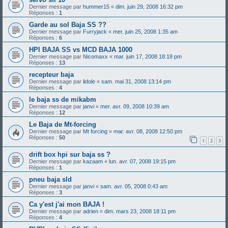
Dernier message par
hummer15
«
dim. juin 29, 2008 16:32 pm
Réponses :
1
Garde au sol Baja SS ??
Dernier message par
Furryjack
«
mer. juin 25, 2008 1:35 am
Réponses :
6
HPI BAJA SS vs MCD BAJA 1000
Dernier message par
Nicomaxx
«
mar. juin 17, 2008 18:18 pm
Réponses :
13
recepteur baja
Dernier message par
lidole
«
sam. mai 31, 2008 13:14 pm
Réponses :
4
le baja ss de mikabm
Dernier message par
janvi
«
mer. avr. 09, 2008 10:39 am
Réponses :
12
Le Baja de Mt-forcing
Dernier message par
Mt forcing
«
mar. avr. 08, 2008 12:50 pm
Réponses :
50
1
2
3
drift box hpi sur baja ss ?
Dernier message par
kazaam
«
lun. avr. 07, 2008 19:15 pm
Réponses :
1
pneu baja sld
Dernier message par
janvi
«
sam. avr. 05, 2008 0:43 am
Réponses :
3
Ca y'est j'ai mon BAJA !
Dernier message par
adrien
«
dim. mars 23, 2008 18:11 pm
Réponses :
4