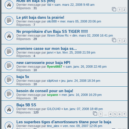
RUBI en baja SS (fini)
Dernier message par
Val
«
sam. mars 22, 2008 9:48 am
Réponses :
31
1
2
Le ptit baja dans la prairie!
Dernier message par
olic888
«
mer. mars 05, 2008 20:06 pm
Réponses :
7
Nv propriétaire d'un Baja SS TIGER !!!!!!
Dernier message par
Xtrem Show Rc
«
dim. mars 02, 2008 16:41 pm
Réponses :
29
1
2
premiere casse sur mon baja ss...
Dernier message par
janvi
«
lun. févr. 25, 2008 21:59 pm
Réponses :
4
new carrosserie pour baja HPI
Dernier message par
flyers6667
«
sam. janv. 26, 2008 22:46 pm
Réponses :
10
baja 5x
Dernier message par
slipKnot
«
jeu. janv. 24, 2008 18:34 pm
Réponses :
10
besoin de conseil pour un baja!
Dernier message par
soyann
«
mer. janv. 16, 2008 16:29 pm
Réponses :
10
Baja 5B SS
Dernier message par
GILOU40
«
lun. janv. 07, 2008 18:48 pm
Réponses :
120
1
4
5
6
7
…
Les superbes tiges d'amortisseurs titane pour le baja
Dernier message par
tino_alex
«
ven. nov. 09, 2007 12:05 pm