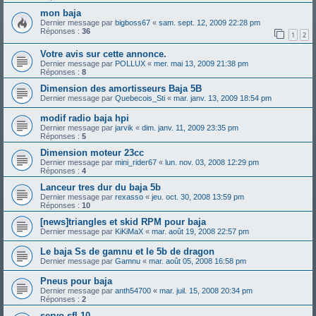
mon baja
Dernier message par
bigboss67
«
sam. sept. 12, 2009 22:28 pm
Réponses :
36
1
2
Votre avis sur cette annonce.
Dernier message par
POLLUX
«
mer. mai 13, 2009 21:38 pm
Réponses :
8
Dimension des amortisseurs Baja 5B
Dernier message par
Quebecois_Sti
«
mar. janv. 13, 2009 18:54 pm
modif radio baja hpi
Dernier message par
jarvik
«
dim. janv. 11, 2009 23:35 pm
Réponses :
5
Dimension moteur 23cc
Dernier message par
mini_rider67
«
lun. nov. 03, 2008 12:29 pm
Réponses :
4
Lanceur tres dur du baja 5b
Dernier message par
rexasso
«
jeu. oct. 30, 2008 13:59 pm
Réponses :
10
[news]triangles et skid RPM pour baja
Dernier message par
KiKiMaX
«
mar. août 19, 2008 22:57 pm
Le baja Ss de gamnu et le 5b de dragon
Dernier message par
Gamnu
«
mar. août 05, 2008 16:58 pm
Pneus pour baja
Dernier message par
anth54700
«
mar. juil. 15, 2008 20:34 pm
Réponses :
2
servo sfl 10