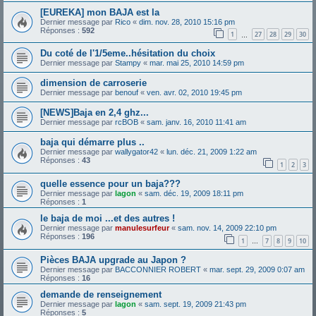
[EUREKA] mon BAJA est la
Dernier message par
Rico
«
dim. nov. 28, 2010 15:16 pm
Réponses :
592
1
27
28
29
30
…
Du coté de l'1/5eme..hésitation du choix
Dernier message par
Stampy
«
mar. mai 25, 2010 14:59 pm
dimension de carroserie
Dernier message par
benouf
«
ven. avr. 02, 2010 19:45 pm
[NEWS]Baja en 2,4 ghz...
Dernier message par
rcBOB
«
sam. janv. 16, 2010 11:41 am
baja qui démarre plus ..
Dernier message par
wallygator42
«
lun. déc. 21, 2009 1:22 am
Réponses :
43
1
2
3
quelle essence pour un baja???
Dernier message par
lagon
«
sam. déc. 19, 2009 18:11 pm
Réponses :
1
le baja de moi ...et des autres !
Dernier message par
manulesurfeur
«
sam. nov. 14, 2009 22:10 pm
Réponses :
196
1
7
8
9
10
…
Pièces BAJA upgrade au Japon ?
Dernier message par
BACCONNIER ROBERT
«
mar. sept. 29, 2009 0:07 am
Réponses :
16
demande de renseignement
Dernier message par
lagon
«
sam. sept. 19, 2009 21:43 pm
Réponses :
5