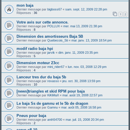
mon baja
Dernier message par
bigboss67
«
sam. sept. 12, 2009 22:28 pm
Réponses :
36
1
2
Votre avis sur cette annonce.
Dernier message par
POLLUX
«
mer. mai 13, 2009 21:38 pm
Réponses :
8
Dimension des amortisseurs Baja 5B
Dernier message par
Quebecois_Sti
«
mar. janv. 13, 2009 18:54 pm
modif radio baja hpi
Dernier message par
jarvik
«
dim. janv. 11, 2009 23:35 pm
Réponses :
5
Dimension moteur 23cc
Dernier message par
mini_rider67
«
lun. nov. 03, 2008 12:29 pm
Réponses :
4
Lanceur tres dur du baja 5b
Dernier message par
rexasso
«
jeu. oct. 30, 2008 13:59 pm
Réponses :
10
[news]triangles et skid RPM pour baja
Dernier message par
KiKiMaX
«
mar. août 19, 2008 22:57 pm
Le baja Ss de gamnu et le 5b de dragon
Dernier message par
Gamnu
«
mar. août 05, 2008 16:58 pm
Pneus pour baja
Dernier message par
anth54700
«
mar. juil. 15, 2008 20:34 pm
Réponses :
2
servo sfl 10