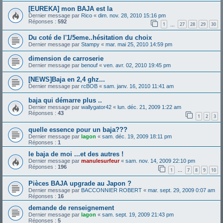
[EUREKA] mon BAJA est la
Dernier message par
Rico
«
dim. nov. 28, 2010 15:16 pm
Réponses :
592
1
27
28
29
30
…
Du coté de l'1/5eme..hésitation du choix
Dernier message par
Stampy
«
mar. mai 25, 2010 14:59 pm
dimension de carroserie
Dernier message par
benouf
«
ven. avr. 02, 2010 19:45 pm
[NEWS]Baja en 2,4 ghz...
Dernier message par
rcBOB
«
sam. janv. 16, 2010 11:41 am
baja qui démarre plus ..
Dernier message par
wallygator42
«
lun. déc. 21, 2009 1:22 am
Réponses :
43
1
2
3
quelle essence pour un baja???
Dernier message par
lagon
«
sam. déc. 19, 2009 18:11 pm
Réponses :
1
le baja de moi ...et des autres !
Dernier message par
manulesurfeur
«
sam. nov. 14, 2009 22:10 pm
Réponses :
196
1
7
8
9
10
…
Pièces BAJA upgrade au Japon ?
Dernier message par
BACCONNIER ROBERT
«
mar. sept. 29, 2009 0:07 am
Réponses :
16
demande de renseignement
Dernier message par
lagon
«
sam. sept. 19, 2009 21:43 pm
Réponses :
5