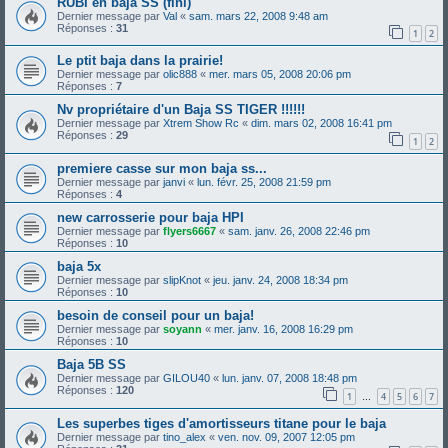
RUBI en baja SS (fini)
Dernier message par
Val
«
sam. mars 22, 2008 9:48 am
Réponses :
31
1
2
Le ptit baja dans la prairie!
Dernier message par
olic888
«
mer. mars 05, 2008 20:06 pm
Réponses :
7
Nv propriétaire d'un Baja SS TIGER !!!!!!
Dernier message par
Xtrem Show Rc
«
dim. mars 02, 2008 16:41 pm
Réponses :
29
1
2
premiere casse sur mon baja ss...
Dernier message par
janvi
«
lun. févr. 25, 2008 21:59 pm
Réponses :
4
new carrosserie pour baja HPI
Dernier message par
flyers6667
«
sam. janv. 26, 2008 22:46 pm
Réponses :
10
baja 5x
Dernier message par
slipKnot
«
jeu. janv. 24, 2008 18:34 pm
Réponses :
10
besoin de conseil pour un baja!
Dernier message par
soyann
«
mer. janv. 16, 2008 16:29 pm
Réponses :
10
Baja 5B SS
Dernier message par
GILOU40
«
lun. janv. 07, 2008 18:48 pm
Réponses :
120
1
4
5
6
7
…
Les superbes tiges d'amortisseurs titane pour le baja
Dernier message par
tino_alex
«
ven. nov. 09, 2007 12:05 pm