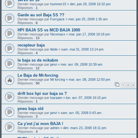
Dernier message par
hummer15
«
dim. juin 29, 2008 16:32 pm
Réponses :
1
Garde au sol Baja SS ??
Dernier message par
Furryjack
«
mer. juin 25, 2008 1:35 am
Réponses :
6
HPI BAJA SS vs MCD BAJA 1000
Dernier message par
Nicomaxx
«
mar. juin 17, 2008 18:18 pm
Réponses :
13
recepteur baja
Dernier message par
lidole
«
sam. mai 31, 2008 13:14 pm
Réponses :
4
le baja ss de mikabm
Dernier message par
janvi
«
mer. avr. 09, 2008 10:39 am
Réponses :
12
Le Baja de Mt-forcing
Dernier message par
Mt forcing
«
mar. avr. 08, 2008 12:50 pm
Réponses :
50
1
2
3
drift box hpi sur baja ss ?
Dernier message par
kazaam
«
lun. avr. 07, 2008 19:15 pm
Réponses :
1
pneu baja sld
Dernier message par
janvi
«
sam. avr. 05, 2008 0:43 am
Réponses :
3
Ca y'est j'ai mon BAJA !
Dernier message par
adrien
«
dim. mars 23, 2008 18:11 pm
Réponses :
4