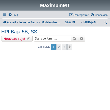
MaximumMT
FAQ
S’enregistrer
Connexion
R
Accueil
Index du forum
Modèles thermiques
1/6 & 1/5 Monster Trucks, Stadiums & TT
HPI Baja 5B, SS
e
HPI Baja 5B, SS
c
Rechercher
Recherche avanc
Nouveau sujet
h
e
1
2
3
Suivante
148 sujets
r
c
h
e
r