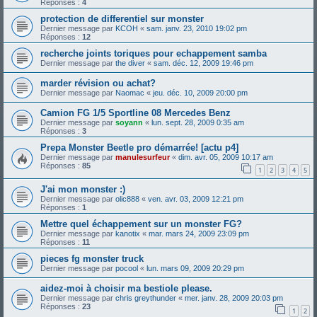
Réponses :
4
protection de differentiel sur monster
Dernier message par
KCOH
«
sam. janv. 23, 2010 19:02 pm
Réponses :
12
recherche joints toriques pour echappement samba
Dernier message par
the diver
«
sam. déc. 12, 2009 19:46 pm
marder révision ou achat?
Dernier message par
Naomac
«
jeu. déc. 10, 2009 20:00 pm
Camion FG 1/5 Sportline 08 Mercedes Benz
Dernier message par
soyann
«
lun. sept. 28, 2009 0:35 am
Réponses :
3
Prepa Monster Beetle pro démarrée! [actu p4]
Dernier message par
manulesurfeur
«
dim. avr. 05, 2009 10:17 am
Réponses :
85
1
2
3
4
5
J'ai mon monster :)
Dernier message par
olic888
«
ven. avr. 03, 2009 12:21 pm
Réponses :
1
Mettre quel échappement sur un monster FG?
Dernier message par
kanotix
«
mar. mars 24, 2009 23:09 pm
Réponses :
11
pieces fg monster truck
Dernier message par
pocool
«
lun. mars 09, 2009 20:29 pm
aidez-moi à choisir ma bestiole please.
Dernier message par
chris greythunder
«
mer. janv. 28, 2009 20:03 pm
Réponses :
23
1
2