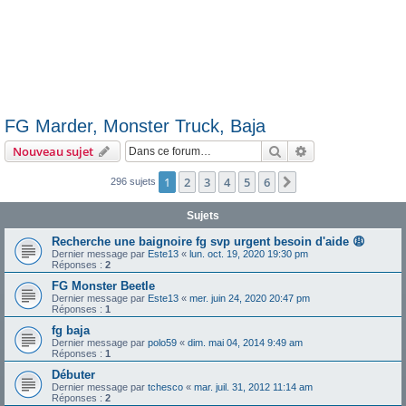
FG Marder, Monster Truck, Baja
Rechercher
Recherche avanc
Nouveau sujet
1
2
3
4
5
6
Suivante
296 sujets
Sujets
Recherche une baignoire fg svp urgent besoin d'aide 😩
Dernier message par
Este13
«
lun. oct. 19, 2020 19:30 pm
Réponses :
2
FG Monster Beetle
Dernier message par
Este13
«
mer. juin 24, 2020 20:47 pm
Réponses :
1
fg baja
Dernier message par
polo59
«
dim. mai 04, 2014 9:49 am
Réponses :
1
Débuter
Dernier message par
tchesco
«
mar. juil. 31, 2012 11:14 am
Réponses :
2