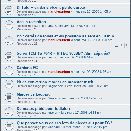
Réponses :
1
Diff alu + cardans elcon, pb de dureté
Dernier message par
manulesurfeur
«
mer. avr. 16, 2008 14:05 pm
Réponses :
4
Accus reception
Dernier message par
janvi
«
dim. avr. 13, 2008 8:51 am
Réponses :
2
Pb : carrés de roues et vis pression s'usent en 10 min
Dernier message par
manulesurfeur
«
sam. avr. 12, 2008 9:20 am
Réponses :
21
1
2
Servo T2M TS-704R = HITEC 805BB? Alim séparée?
Dernier message par
janvi
«
mer. avr. 09, 2008 6:44 am
Réponses :
11
Cardans FG
Dernier message par
manulesurfeur
«
mer. avr. 02, 2008 8:16 am
Réponses :
1
kit de convertion marder en monster truck
Dernier message par
isagwenael
«
ven. mars 28, 2008 10:25 am
Marder vs Leopard
Dernier message par
Yenyen
«
jeu. mars 27, 2008 19:54 pm
Réponses :
6
Du matos prété pour le Salon
Dernier message par
leraver
«
lun. mars 17, 2008 14:53 pm
Réponses :
7
Que pensez vous de ces lots de pieces alu pour FG?
Dernier message par
vincedu13
«
mer. mars 12, 2008 22:16 pm
Réponses :
10