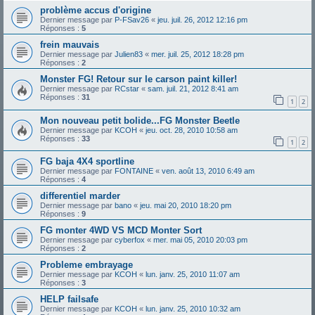
problème accus d'origine
Dernier message par
P-FSav26
«
jeu. juil. 26, 2012 12:16 pm
Réponses :
5
frein mauvais
Dernier message par
Julien83
«
mer. juil. 25, 2012 18:28 pm
Réponses :
2
Monster FG! Retour sur le carson paint killer!
Dernier message par
RCstar
«
sam. juil. 21, 2012 8:41 am
Réponses :
31
1
2
Mon nouveau petit bolide...FG Monster Beetle
Dernier message par
KCOH
«
jeu. oct. 28, 2010 10:58 am
Réponses :
33
1
2
FG baja 4X4 sportline
Dernier message par
FONTAINE
«
ven. août 13, 2010 6:49 am
Réponses :
4
differentiel marder
Dernier message par
bano
«
jeu. mai 20, 2010 18:20 pm
Réponses :
9
FG monter 4WD VS MCD Monter Sort
Dernier message par
cyberfox
«
mer. mai 05, 2010 20:03 pm
Réponses :
2
Probleme embrayage
Dernier message par
KCOH
«
lun. janv. 25, 2010 11:07 am
Réponses :
3
HELP failsafe
Dernier message par
KCOH
«
lun. janv. 25, 2010 10:32 am