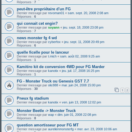
Réponses :
7
peut-être propriétaire d'un FG
Dernier message par
revoman01
«
sam. sept. 20, 2008 2:08 am
Réponses :
6
qui connait cet engin?
Dernier message par
soyann
«
jeu. sept. 18, 2008 23:08 pm
Réponses :
7
news monster fg 4 wd
Dernier message par
cyberfox
«
jeu. sept. 11, 2008 20:49 pm
Réponses :
6
quelle ficelle pour le lanceur
Dernier message par
t.mich
«
sam. août 02, 2008 9:25 am
Réponses :
1
Kamitiro kit de conversion 4WD pour FG Marder
Dernier message par
kanotix
«
jeu. juil. 17, 2008 16:25 pm
Réponses :
1
FG - Monster Truck ou Genesis GST 7.7
Dernier message par
olic888
«
mar. juin 24, 2008 15:00 pm
Réponses :
30
1
2
Pneux fg stadium
Dernier message par
kanotix
«
ven. juin 13, 2008 12:02 pm
Monster Beetle -> Monster Truck
Dernier message par
wap
«
dim. juin 01, 2008 22:08 pm
Réponses :
8
question amortisseur pour FG MT
Dernier message par
aurelienmonsterfg
«
mer. avr. 23, 2008 10:06 am