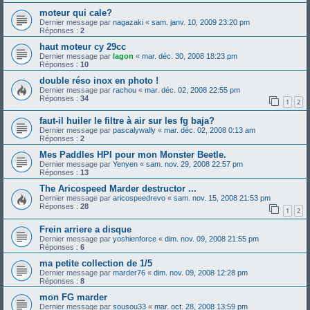
moteur qui cale?
Dernier message par
nagazaki
«
sam. janv. 10, 2009 23:20 pm
Réponses :
2
haut moteur cy 29cc
Dernier message par
lagon
«
mar. déc. 30, 2008 18:23 pm
Réponses :
10
double réso inox en photo !
Dernier message par
rachou
«
mar. déc. 02, 2008 22:55 pm
Réponses :
34
1
2
faut-il huiler le filtre à air sur les fg baja?
Dernier message par
pascalywally
«
mar. déc. 02, 2008 0:13 am
Réponses :
2
Mes Paddles HPI pour mon Monster Beetle.
Dernier message par
Yenyen
«
sam. nov. 29, 2008 22:57 pm
Réponses :
13
The Aricospeed Marder destructor ...
Dernier message par
aricospeedrevo
«
sam. nov. 15, 2008 21:53 pm
Réponses :
28
1
2
Frein arriere a disque
Dernier message par
yoshienforce
«
dim. nov. 09, 2008 21:55 pm
Réponses :
6
ma petite collection de 1/5
Dernier message par
marder76
«
dim. nov. 09, 2008 12:28 pm
Réponses :
8
mon FG marder
Dernier message par
sousou33
«
mar. oct. 28, 2008 13:59 pm