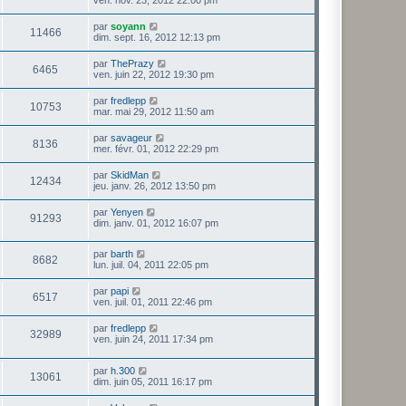
par
soyann
11466
dim. sept. 16, 2012 12:13 pm
par
ThePrazy
6465
ven. juin 22, 2012 19:30 pm
par
fredlepp
10753
mar. mai 29, 2012 11:50 am
par
savageur
8136
mer. févr. 01, 2012 22:29 pm
par
SkidMan
12434
jeu. janv. 26, 2012 13:50 pm
par
Yenyen
91293
dim. janv. 01, 2012 16:07 pm
par
barth
8682
lun. juil. 04, 2011 22:05 pm
par
papi
6517
ven. juil. 01, 2011 22:46 pm
par
fredlepp
32989
ven. juin 24, 2011 17:34 pm
par
h.300
13061
dim. juin 05, 2011 16:17 pm