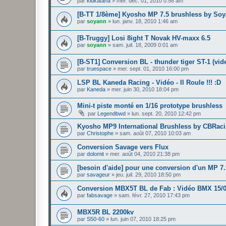
par
kidkatana
»
mer. déc. 01, 2010 0:58 am
[B-TT 1/8ème] Kyosho MP 7.5 brushless by So
par
soyann
»
lun. janv. 18, 2010 1:46 am
[B-Truggy] Losi 8ight T Novak HV-maxx 6.5
par
soyann
»
sam. juil. 18, 2009 0:01 am
[B-ST1] Conversion BL - thunder tiger ST-1 (vid
par
truespace
»
mer. sept. 01, 2010 16:00 pm
LSP BL Kaneda Racing - Vidéo - Il Roule !!! :D
par
Kaneda
»
mer. juin 30, 2010 18:04 pm
Mini-t piste monté en 1/16 prototype brushless
par
Legendbwd
»
lun. sept. 20, 2010 12:42 pm
Kyosho MP9 International Brushless by CBRac
par
Christophe
»
sam. août 07, 2010 10:03 am
Conversion Savage vers Flux
par
dolomit
»
mer. août 04, 2010 21:38 pm
[besoin d'aide] pour une conversion d'un MP 7
par
savageur
»
jeu. juil. 29, 2010 18:50 pm
Conversion MBX5T BL de Fab : Vidéo BMX 15/06
par
fabsavage
»
sam. févr. 27, 2010 17:43 pm
MBX5R BL 2200kv
par
S50-60
»
lun. juin 07, 2010 18:25 pm