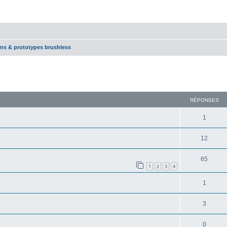
ns & prototypes brushless
cher
cherche avancée
RÉPONSES
1
12
65
1
2
3
4
1
3
0