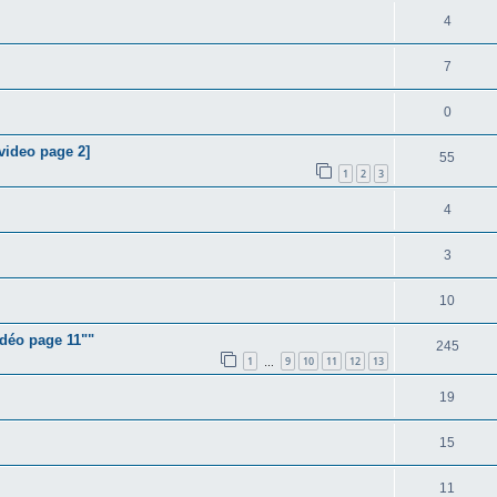
4
7
0
video page 2]
55
1
2
3
4
3
10
déo page 11""
245
1
9
10
11
12
13
…
19
15
11