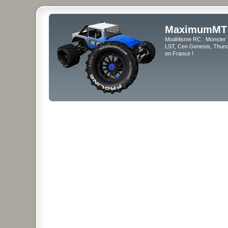
MaximumMT
Modélisme RC : Monster 
LST, Cen Genesis, Thunde
en France !