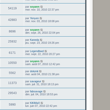
par
soyann
54119
mer. nov. 10, 2010 22:37 pm
par
Yenyen
42883
mer. nov. 03, 2010 18:08 pm
par
soyann
8696
dim. sept. 26, 2010 22:04 pm
par
Kaneda
25932
jeu. sept. 23, 2010 19:26 pm
par
Legendbwd
6171
mer. sept. 22, 2010 20:27 pm
par
soyann
10550
sam. août 07, 2010 12:42 pm
par
dolomit
5562
mer. août 04, 2010 21:38 pm
par
savageur
11373
sam. juil. 31, 2010 18:13 pm
par
fabsavage
29543
dim. juil. 04, 2010 18:53 pm
par
KiKiMaX
5990
lun. juin 07, 2010 22:42 pm