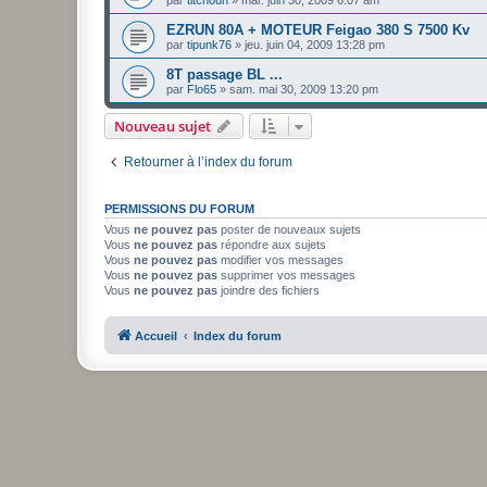
par
titchoun
»
mar. juin 30, 2009 6:07 am
EZRUN 80A + MOTEUR Feigao 380 S 7500 Kv
par
tipunk76
»
jeu. juin 04, 2009 13:28 pm
8T passage BL ...
par
Flo65
»
sam. mai 30, 2009 13:20 pm
Nouveau sujet
Retourner à l’index du forum
PERMISSIONS DU FORUM
Vous
ne pouvez pas
poster de nouveaux sujets
Vous
ne pouvez pas
répondre aux sujets
Vous
ne pouvez pas
modifier vos messages
Vous
ne pouvez pas
supprimer vos messages
Vous
ne pouvez pas
joindre des fichiers
Accueil
Index du forum