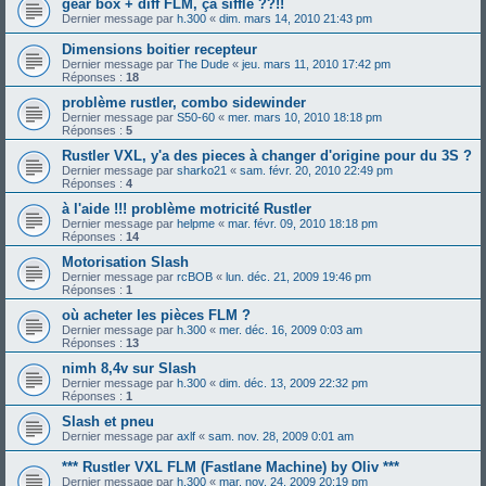
gear box + diff FLM, ça siffle ??!!
Dernier message par
h.300
«
dim. mars 14, 2010 21:43 pm
Dimensions boitier recepteur
Dernier message par
The Dude
«
jeu. mars 11, 2010 17:42 pm
Réponses :
18
problème rustler, combo sidewinder
Dernier message par
S50-60
«
mer. mars 10, 2010 18:18 pm
Réponses :
5
Rustler VXL, y'a des pieces à changer d'origine pour du 3S ?
Dernier message par
sharko21
«
sam. févr. 20, 2010 22:49 pm
Réponses :
4
à l'aide !!! problème motricité Rustler
Dernier message par
helpme
«
mar. févr. 09, 2010 18:18 pm
Réponses :
14
Motorisation Slash
Dernier message par
rcBOB
«
lun. déc. 21, 2009 19:46 pm
Réponses :
1
où acheter les pièces FLM ?
Dernier message par
h.300
«
mer. déc. 16, 2009 0:03 am
Réponses :
13
nimh 8,4v sur Slash
Dernier message par
h.300
«
dim. déc. 13, 2009 22:32 pm
Réponses :
1
Slash et pneu
Dernier message par
axlf
«
sam. nov. 28, 2009 0:01 am
*** Rustler VXL FLM (Fastlane Machine) by Oliv ***
Dernier message par
h.300
«
mar. nov. 24, 2009 20:19 pm