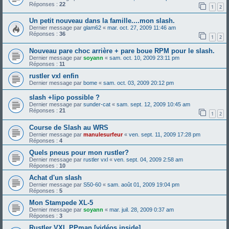
Réponses :
22
1
2
Un petit nouveau dans la famille....mon slash.
Dernier message par
glam62
«
mar. oct. 27, 2009 11:46 am
Réponses :
36
1
2
Nouveau pare choc arrière + pare boue RPM pour le slash.
Dernier message par
soyann
«
sam. oct. 10, 2009 23:11 pm
Réponses :
11
rustler vxl enfin
Dernier message par
bome
«
sam. oct. 03, 2009 20:12 pm
slash +lipo possible ?
Dernier message par
sunder-cat
«
sam. sept. 12, 2009 10:45 am
Réponses :
21
1
2
Course de Slash au WRS
Dernier message par
manulesurfeur
«
ven. sept. 11, 2009 17:28 pm
Réponses :
4
Quels pneus pour mon rustler?
Dernier message par
rustler vxl
«
ven. sept. 04, 2009 2:58 am
Réponses :
10
Achat d'un slash
Dernier message par
S50-60
«
sam. août 01, 2009 19:04 pm
Réponses :
5
Mon Stampede XL-5
Dernier message par
soyann
«
mar. juil. 28, 2009 0:37 am
Réponses :
3
Rustler VXL PPman [vidéos inside]