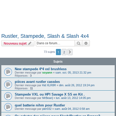
Rustler, Stampede, Slash & Slash 4x4
Rechercher
Recherche avanc
Nouveau sujet
1
2
Suivante
73 sujets
Sujets
New stampede 4*4 vxl brushless
Dernier message par
soyann
«
sam. oct. 05, 2013 21:32 pm
Réponses :
3
pièces avant rustler cassées
Dernier message par
Kid XLR8R
«
dim. août 26, 2012 19:24 pm
Réponses :
11
Stampede VXL ou HPI Savage X SS en Kit .
Dernier message par
MrBean]
«
lun. août 13, 2012 14:05 pm
quel batterie nihm pour Rustler
Dernier message par
pier032
«
sam. août 04, 2012 0:58 am