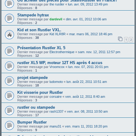
Ou acheter des pièces pour Slash/Rustler en France?
Dernier message par
the rustler
«
lun. avr. 09, 2012 13:49 pm
Réponses :
8
Stampede hytrax
Dernier message par
dardevil
«
dim. avr. 01, 2012 10:06 am
Réponses :
2
Kid et son Rustler VXL.
Dernier message par
Kid XLR8R
«
mar. mars 06, 2012 18:46 pm
Réponses :
38
1
2
Présentation Rustler XL 5
Dernier message par
Electrothermique
«
sam. nov. 12, 2011 12:57 pm
Réponses :
12
rustler XL5 WP, moteur 12T HS après 4 accus
Dernier message par
Vroomcox
«
lun. nov. 07, 2011 20:01 pm
Réponses :
1
projet stampede
Dernier message par
ludomoto
«
lun. août 22, 2011 10:51 am
Réponses :
18
Kit visserie pour Rustler
Dernier message par
corsaire
«
ven. août 12, 2011 8:40 am
Réponses :
3
rustler ou stampede
Dernier message par
rash1337
«
ven. avr. 08, 2011 10:50 am
Réponses :
17
Bumper Rustler
Dernier message par
manu31
«
ven. mars 11, 2011 18:20 pm
Réponses :
9