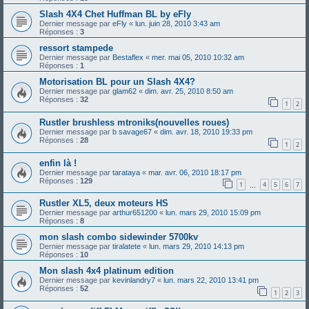
Slash 4X4 Chet Huffman BL by eFly
Dernier message par
eFly
«
lun. juin 28, 2010 3:43 am
Réponses :
3
ressort stampede
Dernier message par
Bestaflex
«
mer. mai 05, 2010 10:32 am
Réponses :
1
Motorisation BL pour un Slash 4X4?
Dernier message par
glam62
«
dim. avr. 25, 2010 8:50 am
Réponses :
32
1
2
Rustler brushless mtroniks(nouvelles roues)
Dernier message par
b savage67
«
dim. avr. 18, 2010 19:33 pm
Réponses :
28
1
2
enfin là !
Dernier message par
tarataya
«
mar. avr. 06, 2010 18:17 pm
Réponses :
129
1
4
5
6
7
…
Rustler XL5, deux moteurs HS
Dernier message par
arthur651200
«
lun. mars 29, 2010 15:09 pm
Réponses :
8
mon slash combo sidewinder 5700kv
Dernier message par
tiralatete
«
lun. mars 29, 2010 14:13 pm
Réponses :
10
Mon slash 4x4 platinum edition
Dernier message par
kevinlandry7
«
lun. mars 22, 2010 13:41 pm
Réponses :
52
1
2
3