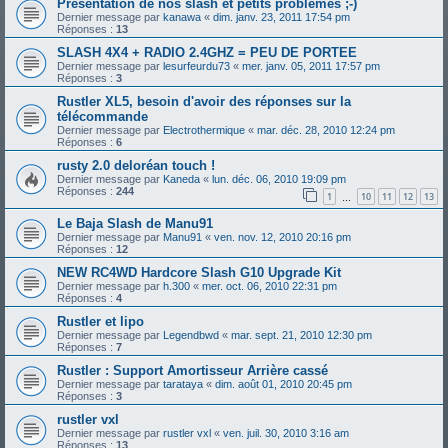
Présentation de nos slash et petits problemes ;-)
Dernier message par
kanawa
«
dim. janv. 23, 2011 17:54 pm
Réponses :
13
SLASH 4X4 + RADIO 2.4GHZ = PEU DE PORTEE
Dernier message par
lesurfeurdu73
«
mer. janv. 05, 2011 17:57 pm
Réponses :
3
Rustler XL5, besoin d'avoir des réponses sur la
télécommande
Dernier message par
Electrothermique
«
mar. déc. 28, 2010 12:24 pm
Réponses :
6
rusty 2.0 deloréan touch !
Dernier message par
Kaneda
«
lun. déc. 06, 2010 19:09 pm
Réponses :
244
1
10
11
12
13
…
Le Baja Slash de Manu91
Dernier message par
Manu91
«
ven. nov. 12, 2010 20:16 pm
Réponses :
12
NEW RC4WD Hardcore Slash G10 Upgrade Kit
Dernier message par
h.300
«
mer. oct. 06, 2010 22:31 pm
Réponses :
4
Rustler et lipo
Dernier message par
Legendbwd
«
mar. sept. 21, 2010 12:30 pm
Réponses :
7
Rustler : Support Amortisseur Arrière cassé
Dernier message par
tarataya
«
dim. août 01, 2010 20:45 pm
Réponses :
3
rustler vxl
Dernier message par
rustler vxl
«
ven. juil. 30, 2010 3:16 am
Réponses :
13