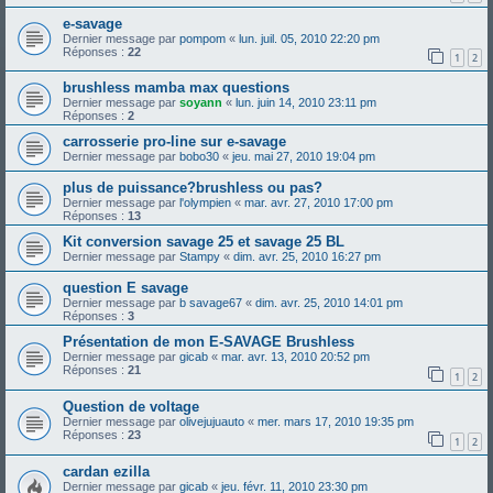
e-savage
Dernier message par
pompom
«
lun. juil. 05, 2010 22:20 pm
Réponses :
22
1
2
brushless mamba max questions
Dernier message par
soyann
«
lun. juin 14, 2010 23:11 pm
Réponses :
2
carrosserie pro-line sur e-savage
Dernier message par
bobo30
«
jeu. mai 27, 2010 19:04 pm
plus de puissance?brushless ou pas?
Dernier message par
l'olympien
«
mar. avr. 27, 2010 17:00 pm
Réponses :
13
Kit conversion savage 25 et savage 25 BL
Dernier message par
Stampy
«
dim. avr. 25, 2010 16:27 pm
question E savage
Dernier message par
b savage67
«
dim. avr. 25, 2010 14:01 pm
Réponses :
3
Présentation de mon E-SAVAGE Brushless
Dernier message par
gicab
«
mar. avr. 13, 2010 20:52 pm
Réponses :
21
1
2
Question de voltage
Dernier message par
olivejujuauto
«
mer. mars 17, 2010 19:35 pm
Réponses :
23
1
2
cardan ezilla
Dernier message par
gicab
«
jeu. févr. 11, 2010 23:30 pm