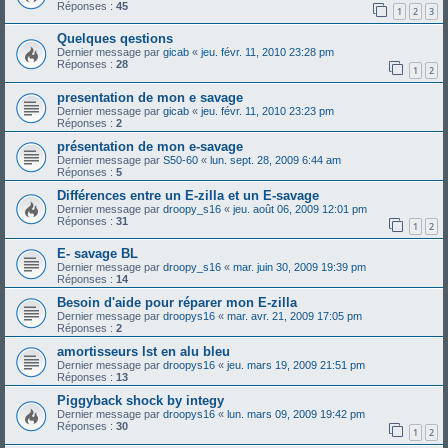
Réponses :
45
1
2
3
Quelques qestions
Dernier message par
gicab
«
jeu. févr. 11, 2010 23:28 pm
Réponses :
28
1
2
presentation de mon e savage
Dernier message par
gicab
«
jeu. févr. 11, 2010 23:23 pm
Réponses :
2
présentation de mon e-savage
Dernier message par
S50-60
«
lun. sept. 28, 2009 6:44 am
Réponses :
5
Différences entre un E-zilla et un E-savage
Dernier message par
droopy_s16
«
jeu. août 06, 2009 12:01 pm
Réponses :
31
1
2
E- savage BL
Dernier message par
droopy_s16
«
mar. juin 30, 2009 19:39 pm
Réponses :
14
Besoin d'aide pour réparer mon E-zilla
Dernier message par
droopys16
«
mar. avr. 21, 2009 17:05 pm
Réponses :
2
amortisseurs lst en alu bleu
Dernier message par
droopys16
«
jeu. mars 19, 2009 21:51 pm
Réponses :
13
Piggyback shock by integy
Dernier message par
droopys16
«
lun. mars 09, 2009 19:42 pm
Réponses :
30
1
2