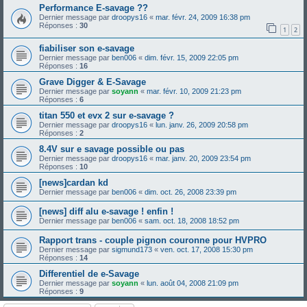
Performance E-savage ??
Dernier message par
droopys16
«
mar. févr. 24, 2009 16:38 pm
Réponses :
30
1
2
fiabiliser son e-savage
Dernier message par
ben006
«
dim. févr. 15, 2009 22:05 pm
Réponses :
16
Grave Digger & E-Savage
Dernier message par
soyann
«
mar. févr. 10, 2009 21:23 pm
Réponses :
6
titan 550 et evx 2 sur e-savage ?
Dernier message par
droopys16
«
lun. janv. 26, 2009 20:58 pm
Réponses :
2
8.4V sur e savage possible ou pas
Dernier message par
droopys16
«
mar. janv. 20, 2009 23:54 pm
Réponses :
10
[news]cardan kd
Dernier message par
ben006
«
dim. oct. 26, 2008 23:39 pm
[news] diff alu e-savage ! enfin !
Dernier message par
ben006
«
sam. oct. 18, 2008 18:52 pm
Rapport trans - couple pignon couronne pour HVPRO
Dernier message par
sigmund173
«
ven. oct. 17, 2008 15:30 pm
Réponses :
14
Differentiel de e-Savage
Dernier message par
soyann
«
lun. août 04, 2008 21:09 pm
Réponses :
9