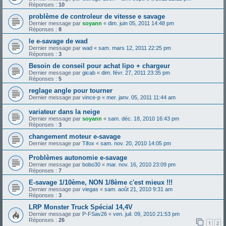
Réponses :
10
problème de controleur de vitesse e savage
Dernier message par
soyann
«
dim. juin 05, 2011 14:48 pm
Réponses :
8
le e-savage de wad
Dernier message par
wad
«
sam. mars 12, 2011 22:25 pm
Réponses :
3
Besoin de conseil pour achat lipo + chargeur
Dernier message par
gicab
«
dim. févr. 27, 2011 23:35 pm
Réponses :
5
reglage angle pour tourner
Dernier message par
vince-p
«
mer. janv. 05, 2011 11:44 am
variateur dans la neige
Dernier message par
soyann
«
sam. déc. 18, 2010 16:43 pm
Réponses :
3
changement moteur e-savage
Dernier message par
Tifox
«
sam. nov. 20, 2010 14:05 pm
Problèmes autonomie e-savage
Dernier message par
bobo30
«
mar. nov. 16, 2010 23:09 pm
Réponses :
7
E-savage 1/10ème, NON 1/8ème c'est mieux !!!
Dernier message par
viegas
«
sam. août 21, 2010 9:31 am
Réponses :
3
LRP Monster Truck Spécial 14,4V
Dernier message par
P-FSav26
«
ven. juil. 09, 2010 21:53 pm
Réponses :
26
1
2