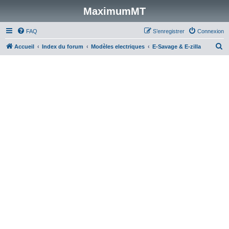
MaximumMT
FAQ
S’enregistrer
Connexion
R
Accueil
Index du forum
Modèles electriques
E-Savage & E-zilla
e
c
h
e
r
c
h
e
r