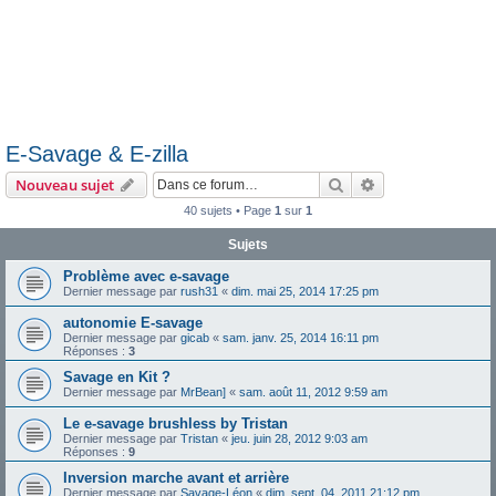
E-Savage & E-zilla
Rechercher
Recherche avanc
Nouveau sujet
40 sujets • Page
1
sur
1
Sujets
Problème avec e-savage
Dernier message par
rush31
«
dim. mai 25, 2014 17:25 pm
autonomie E-savage
Dernier message par
gicab
«
sam. janv. 25, 2014 16:11 pm
Réponses :
3
Savage en Kit ?
Dernier message par
MrBean]
«
sam. août 11, 2012 9:59 am
Le e-savage brushless by Tristan
Dernier message par
Tristan
«
jeu. juin 28, 2012 9:03 am
Réponses :
9
Inversion marche avant et arrière
Dernier message par
Savage-Léon
«
dim. sept. 04, 2011 21:12 pm