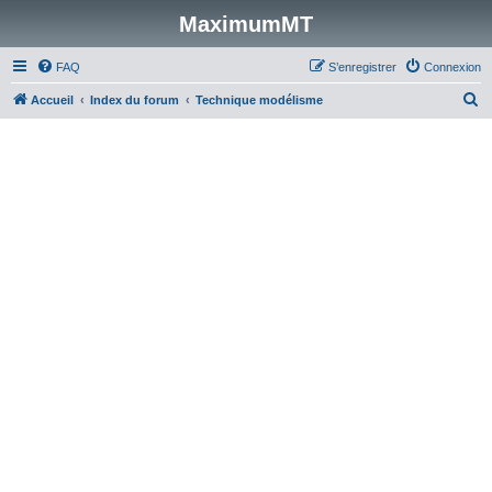
MaximumMT
FAQ
S’enregistrer
Connexion
R
Accueil
Index du forum
Technique modélisme
e
c
h
e
r
c
h
e
r