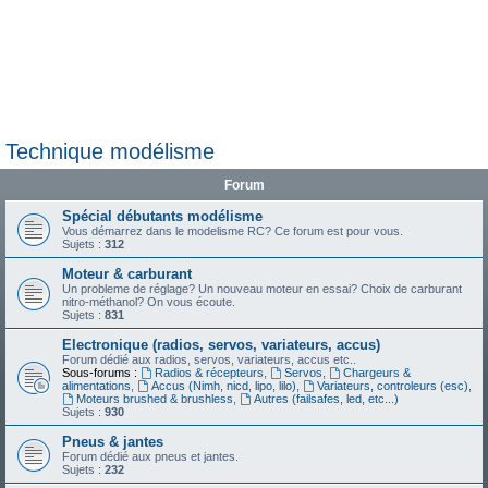
Technique modélisme
Forum
Spécial débutants modélisme
Vous démarrez dans le modelisme RC? Ce forum est pour vous.
Sujets :
312
Moteur & carburant
Un probleme de réglage? Un nouveau moteur en essai? Choix de carburant
nitro-méthanol? On vous écoute.
Sujets :
831
Electronique (radios, servos, variateurs, accus)
Forum dédié aux radios, servos, variateurs, accus etc..
Sous-forums :
Radios & récepteurs
,
Servos
,
Chargeurs &
alimentations
,
Accus (Nimh, nicd, lipo, lilo)
,
Variateurs, controleurs (esc)
,
Moteurs brushed & brushless
,
Autres (failsafes, led, etc...)
Sujets :
930
Pneus & jantes
Forum dédié aux pneus et jantes.
Sujets :
232