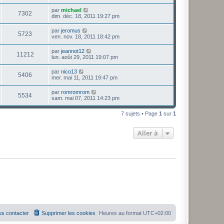
par
michael
7302
dim. déc. 18, 2011 19:27 pm
par
jeromus
5723
ven. nov. 18, 2011 18:42 pm
par
jeannot12
11212
lun. août 29, 2011 19:07 pm
par
nico13
5406
mer. mai 11, 2011 19:47 pm
par
romromrom
5534
sam. mai 07, 2011 14:23 pm
7 sujets • Page
1
sur
1
Aller à
s contacter
Supprimer les cookies
Heures au format
UTC+02:00