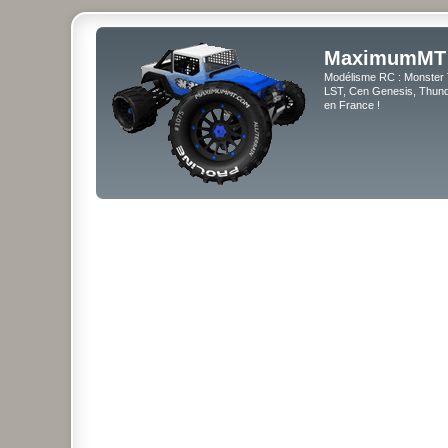
MaximumMT
Modélisme RC : Monster 
LST, Cen Genesis, Thunde
en France !