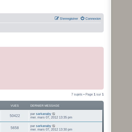
S’enregistrer
Connexion
7 sujets • Page
1
sur
1
VUES
DERNIER MESSAGE
par
sarkanaby
50422
mer. mars 07, 2012 13:35 pm
par
sarkanaby
5658
mer. mars 07, 2012 13:30 pm