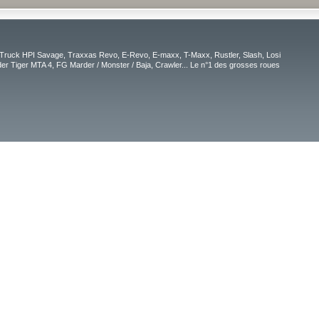
Truck HPI Savage, Traxxas Revo, E-Revo, E-maxx, T-Maxx, Rustler, Slash, Losi
r Tiger MTA 4, FG Marder / Monster / Baja, Crawler... Le n°1 des grosses roues