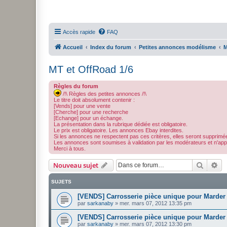
Accès rapide
FAQ
Accueil
Index du forum
Petites annonces modélisme
M
MT et OffRoad 1/6
Règles du forum
/!\ Règles des petites annonces /!\
Le titre doit absolument contenir :
[Vends] pour une vente
[Cherche] pour une recherche
[Echange] pour un échange.
La présentation dans la rubrique dédiée est obligatoire.
Le prix est obligatoire. Les annonces Ebay interdites.
Si les annonces ne respectent pas ces critères, elles seront supprimé
Les annonces sont soumises à validation par les modérateurs et n'appar
Merci à tous.
Recher
Re
Nouveau sujet
SUJETS
[VENDS] Carrosserie pièce unique pour Marde
par
sarkanaby
»
mer. mars 07, 2012 13:35 pm
[VENDS] Carrosserie pièce unique pour Marder
par
sarkanaby
»
mer. mars 07, 2012 13:30 pm