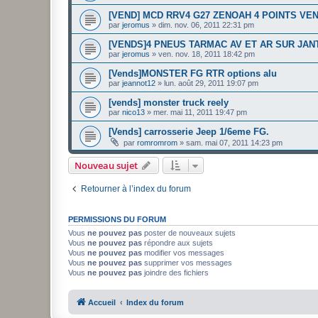
[VEND] MCD RRV4 G27 ZENOAH 4 POINTS VE
par
jeromus
»
dim. nov. 06, 2011 22:31 pm
[VENDS]4 PNEUS TARMAC AV ET AR SUR JAN
par
jeromus
»
ven. nov. 18, 2011 18:42 pm
[Vends]MONSTER FG RTR options alu
par
jeannot12
»
lun. août 29, 2011 19:07 pm
[vends] monster truck reely
par
nico13
»
mer. mai 11, 2011 19:47 pm
[Vends] carrosserie Jeep 1/6eme FG.
par
romromrom
»
sam. mai 07, 2011 14:23 pm
Nouveau sujet
Retourner à l’index du forum
PERMISSIONS DU FORUM
Vous
ne pouvez pas
poster de nouveaux sujets
Vous
ne pouvez pas
répondre aux sujets
Vous
ne pouvez pas
modifier vos messages
Vous
ne pouvez pas
supprimer vos messages
Vous
ne pouvez pas
joindre des fichiers
Accueil
Index du forum