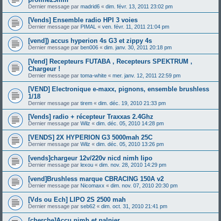
Dernier message par
madrid6
«
dim. févr. 13, 2011 23:02 pm
[Vends] Ensemble radio HPI 3 voies
Dernier message par
PIMAL
«
ven. févr. 11, 2011 21:04 pm
[vend]) accus hyperion 4s G3 et zippy 4s
Dernier message par
ben006
«
dim. janv. 30, 2011 20:18 pm
[Vend] Recepteurs FUTABA , Recepteurs SPEKTRUM ,
Chargeur !
Dernier message par
toma-white
«
mer. janv. 12, 2011 22:59 pm
[VEND] Electronique e-maxx, pignons, ensemble brushless
1/18
Dernier message par
tirem
«
dim. déc. 19, 2010 21:33 pm
[Vends] radio + récepteur Traxxas 2.4Ghz
Dernier message par
Wilz
«
dim. déc. 05, 2010 14:28 pm
[VENDS] 2X HYPERION G3 5000mah 25C
Dernier message par
Wilz
«
dim. déc. 05, 2010 13:26 pm
[vends]chargeur 12v/220v nicd nimh lipo
Dernier message par
lexou
«
dim. nov. 28, 2010 14:29 pm
[vend]Brushless marque CBRACING 150A v2
Dernier message par
Nicomaxx
«
dim. nov. 07, 2010 20:30 pm
[Vds ou Ech] LIPO 2S 2500 mah
Dernier message par
seb62
«
dim. oct. 31, 2010 21:41 pm
[cherche]Accu nimh et palnier