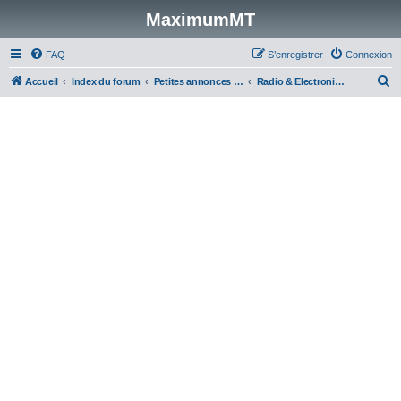
MaximumMT
FAQ
S’enregistrer
Connexion
R
Accueil
Index du forum
Petites annonces modélisme
Radio & Electronique
e
c
h
e
r
c
h
e
r