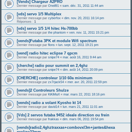
[Vends] Chargeur A2PRO
Dernier message par
Oneil91
«
sam. déc. 31, 2011 11:44 am
[vds] servo 1/5 Multiplex
Dernier message par
cyberfox
«
dim. nov. 20, 2011 16:14 pm
Réponses :
1
[vds] servo 1/5 1/4 hitec Hs-700bb
Dernier message par
the phantom
«
ven. nov. 11, 2011 15:21 pm
[vends]Futaba 3PK et module Wifi spectrum
Dernier message par
flons
«
lun. sept. 12, 2011 19:21 pm
[vend] radio hitec eclipse 7 qpcm
Dernier message par
snipe74
«
mar. août 16, 2011 9:44 am
[cherche] radio pour summit en 2,4ghz
Dernier message par
snipe74
«
dim. août 14, 2011 20:09 pm
[CHERCHE] controleur 1/10 60a minimum
Dernier message par
zx7rjack54
«
mer. avr. 20, 2011 22:59 pm
[vends]2 Controleurs Shulze
Dernier message par
KiKiMaX
«
mar. mars 22, 2011 18:16 pm
[vends] radio a volant Kyosho kt 14
Dernier message par
david14
«
lun. mars 21, 2011 11:01 am
[Vds] 2 servos futaba 9452 ideale direction ou frein
Dernier message par
frakkas
«
dim. mars 06, 2011 19:54 pm
[vends]radio2,4ghztraxxas+combovxl3m+jantes&hexa
proline23mm