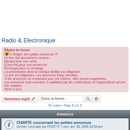
Radio & Electronique
Règles du forum
/!\ Règles des petites annonces /!\
Le titre doit absolument contenir :
[Vends] pour une vente
[Cherche] pour une recherche
[Echange] pour un échange.
La présentation dans la rubrique dédiée est obligatoire.
Le prix est obligatoire. Les annonces Ebay interdites.
Si les annonces ne respectent pas ces critères, elles seront supprimées.
Les annonces sont soumises à validation par les modérateurs et n'apparaitront qu'une
fois validées.
Merci à tous.
Rechercher
Recherche avanc
Nouveau sujet
45 sujets • Page
1
sur
1
Annonces
CHARTE concernant les petites annonces
Dernier message par
POST-IT
«
ven. avr. 28, 2006 18:59 pm