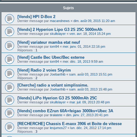
Sujets
[Vends] HPI D-Box 2
Dernier message par
macandnews
«
dim. août 09, 2015 11:20 am
[Vends] 2 Hyperion Lipo G3 2S 25C 5000mAh
Dernier message par
skullslayer
«
ven. avr. 18, 2014 15:24 pm
[Vend] variateur mamba etat neuf
Dernier message par
tom94
«
mer. janv. 01, 2014 22:16 pm
Réponses :
1
[Vend] Castle Bec Ubec/Bec externe
Dernier message par
tom94
«
mer. déc. 18, 2013 9:59 am
[Vend] Radio 2 voies Skyrim
Dernier message par
Joebarthib
«
sam. août 03, 2013 15:51 pm
Réponses :
2
[Cherche] radio a volant simplissime.
Dernier message par
Joebarthib
«
sam. août 03, 2013 15:48 pm
[Vends] LiPo Hyerion G3 2S 5000mAh 25C
Dernier message par
skullslayer
«
mar. juil. 09, 2013 20:48 pm
[Vends] combo EZrun 60A+feigao 3000kv+Ubec 3A
Dernier message par
tiralatete
«
dim. janv. 27, 2013 20:41 pm
[RECHERCHE] Chassis E-maxx 3906 et Boite de vitesse
Dernier message par
lesjumos27
«
lun. déc. 24, 2012 17:14 pm
Réponses :
3