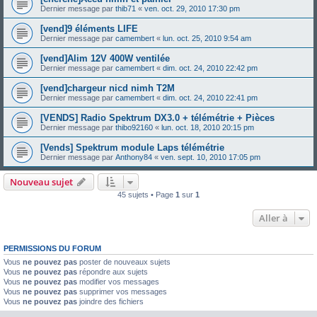
Dernier message par
thib71
«
ven. oct. 29, 2010 17:30 pm
[vend]9 éléments LIFE
Dernier message par
camembert
«
lun. oct. 25, 2010 9:54 am
[vend]Alim 12V 400W ventilée
Dernier message par
camembert
«
dim. oct. 24, 2010 22:42 pm
[vend]chargeur nicd nimh T2M
Dernier message par
camembert
«
dim. oct. 24, 2010 22:41 pm
[VENDS] Radio Spektrum DX3.0 + télémétrie + Pièces
Dernier message par
thibo92160
«
lun. oct. 18, 2010 20:15 pm
[Vends] Spektrum module Laps télémétrie
Dernier message par
Anthony84
«
ven. sept. 10, 2010 17:05 pm
Nouveau sujet
45 sujets • Page
1
sur
1
Aller à
PERMISSIONS DU FORUM
Vous
ne pouvez pas
poster de nouveaux sujets
Vous
ne pouvez pas
répondre aux sujets
Vous
ne pouvez pas
modifier vos messages
Vous
ne pouvez pas
supprimer vos messages
Vous
ne pouvez pas
joindre des fichiers