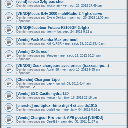
(vend) teleco 2,4g pas cher
Dernier message par
jojocomm
«
ven. oct. 26, 2012 17:49 pm
[VEND]Accus 8.4v 3000 mah/Radio 2.4 ghz/servo
Dernier message par
Elysio Delirius
«
sam. oct. 20, 2012 11:36 am
Réponses :
1
[VEND]Récepteur Futaba R2106GF 2.4ghz
Dernier message par
tirem
«
lun. sept. 24, 2012 9:22 am
[Vends] Pack Mamba Max pro neuf.
Dernier message par
Kid XLR8R
«
mer. sept. 19, 2012 23:40 pm
[Vends] DX3s neuf
Dernier message par
Yenyen
«
mer. sept. 12, 2012 20:24 pm
Réponses :
1
[VENDS] Deux chargeurs avec prises (traxxas,lipo...)
Dernier message par
Adrien38
«
ven. août 10, 2012 9:55 am
Réponses :
1
[Cherche] Chargeur Lipo
Dernier message par
papi
«
lun. juil. 09, 2012 6:44 am
Réponses :
2
[Vends] ESC Castle hydra 120
Dernier message par
kentin
«
lun. janv. 16, 2012 22:18 pm
[cherche] multiplex rhino digi 4 et ace ds1015
Dernier message par
dodelineur
«
mer. janv. 04, 2012 0:26 am
[Vends] Chargeur Pro-tronik AP6 pocket [VENDU]
Dernier message par
Oneil91
«
sam. déc. 31, 2011 11:57 am