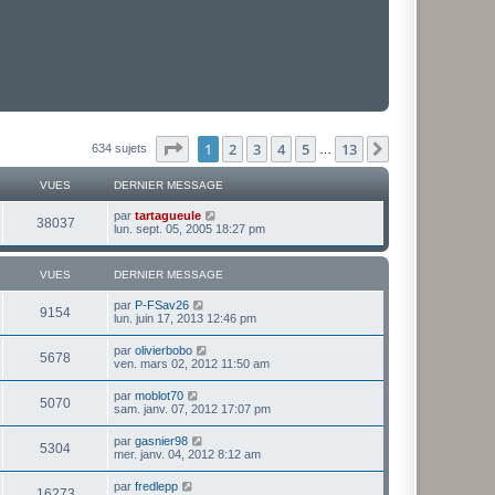
Page
1
sur
13
1
2
3
4
5
13
Suivante
634 sujets
…
VUES
DERNIER MESSAGE
par
tartagueule
38037
lun. sept. 05, 2005 18:27 pm
VUES
DERNIER MESSAGE
par
P-FSav26
9154
lun. juin 17, 2013 12:46 pm
par
olivierbobo
5678
ven. mars 02, 2012 11:50 am
par
moblot70
5070
sam. janv. 07, 2012 17:07 pm
par
gasnier98
5304
mer. janv. 04, 2012 8:12 am
par
fredlepp
16273