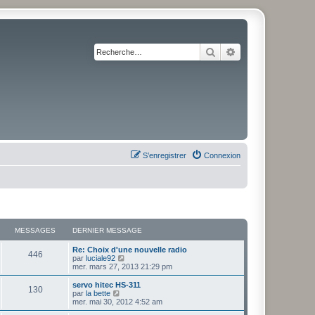
Rechercher
Recherche avancé
S’enregistrer
Connexion
MESSAGES
DERNIER MESSAGE
Re: Choix d'une nouvelle radio
446
V
par
luciale92
o
mer. mars 27, 2013 21:29 pm
i
r
servo hitec HS-311
130
l
V
par
la bette
e
o
mer. mai 30, 2012 4:52 am
d
i