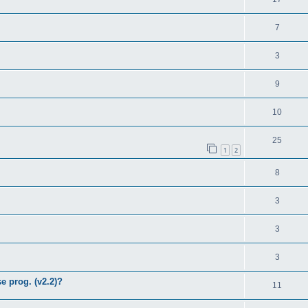
7
3
9
10
25
1
2
8
3
3
3
 prog. (v2.2)?
11