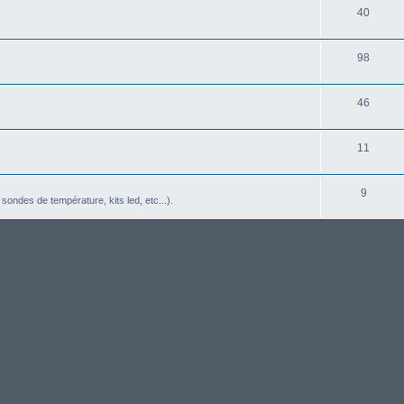
40
98
46
11
9
sondes de température, kits led, etc...).