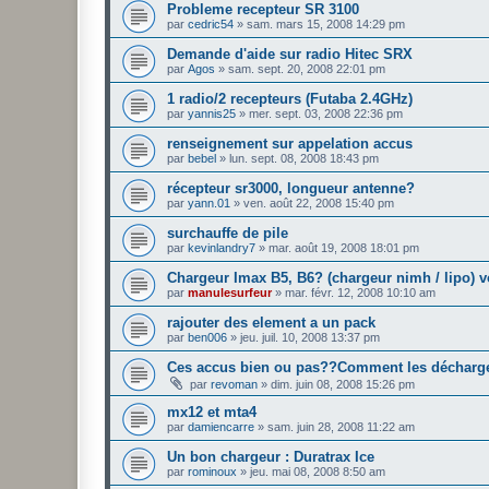
Probleme recepteur SR 3100
par
cedric54
»
sam. mars 15, 2008 14:29 pm
Demande d'aide sur radio Hitec SRX
par
Agos
»
sam. sept. 20, 2008 22:01 pm
1 radio/2 recepteurs (Futaba 2.4GHz)
par
yannis25
»
mer. sept. 03, 2008 22:36 pm
renseignement sur appelation accus
par
bebel
»
lun. sept. 08, 2008 18:43 pm
récepteur sr3000, longueur antenne?
par
yann.01
»
ven. août 22, 2008 15:40 pm
surchauffe de pile
par
kevinlandry7
»
mar. août 19, 2008 18:01 pm
Chargeur Imax B5, B6? (chargeur nimh / lipo) v
par
manulesurfeur
»
mar. févr. 12, 2008 10:10 am
rajouter des element a un pack
par
ben006
»
jeu. juil. 10, 2008 13:37 pm
Ces accus bien ou pas??Comment les décharg
par
revoman
»
dim. juin 08, 2008 15:26 pm
mx12 et mta4
par
damiencarre
»
sam. juin 28, 2008 11:22 am
Un bon chargeur : Duratrax Ice
par
rominoux
»
jeu. mai 08, 2008 8:50 am