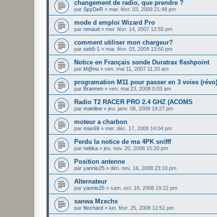
changement de radio, que prendre ?
par
SpyDeR
»
mar. févr. 03, 2009 21:48 pm
mode d emploi Wizard Pro
par
renaud
»
mer. févr. 14, 2007 12:55 pm
comment utiliser mon chargeur?
par
seb5-1
»
mar. févr. 03, 2009 13:50 pm
Notice en Français sonde Duratrax flashpoint
par
M@nu
»
ven. mai 11, 2007 11:20 am
programation M11 pour passer en 3 voies (révo
par
Brannen
»
ven. mai 23, 2008 0:03 am
Radio T2 RACER PRO 2.4 GHZ (ACOMS
par
mainline
»
jeu. janv. 08, 2009 19:27 pm
moteur a charbon
par
max69
»
mer. déc. 17, 2008 14:04 pm
Perdu la notice de ma 4PK snifff
par
nebka
»
jeu. nov. 20, 2008 15:20 pm
Position antenne
par
yannis25
»
dim. nov. 16, 2008 23:10 pm
Alternateur
par
yannis25
»
sam. oct. 18, 2008 19:22 pm
sanwa Mzechs
par
filochard
»
lun. févr. 25, 2008 12:51 pm