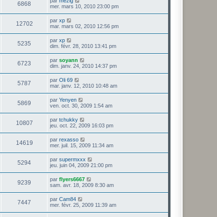
par
mezig
6868
mer. mars 10, 2010 23:00 pm
par
xp
12702
mar. mars 02, 2010 12:56 pm
par
xp
5235
dim. févr. 28, 2010 13:41 pm
par
soyann
6723
dim. janv. 24, 2010 14:37 pm
par
Oli 69
5787
mar. janv. 12, 2010 10:48 am
par
Yenyen
5869
ven. oct. 30, 2009 1:54 am
par
tchukky
10807
jeu. oct. 22, 2009 16:03 pm
par
rexasso
14619
mer. juil. 15, 2009 11:34 am
par
supermxxx
5294
jeu. juin 04, 2009 21:00 pm
par
flyers6667
9239
sam. avr. 18, 2009 8:30 am
par
Cam84
7447
mer. févr. 25, 2009 11:39 am