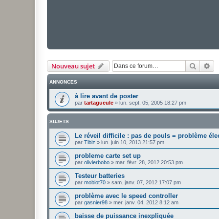
Recher
Re
Nouveau sujet
ANNONCES
à lire avant de poster
par
tartagueule
»
lun. sept. 05, 2005 18:27 pm
SUJETS
Le réveil difficile : pas de pouls = problème éle
par
Tibiz
»
lun. juin 10, 2013 21:57 pm
probleme carte set up
par
olivierbobo
»
mar. févr. 28, 2012 20:53 pm
Testeur batteries
par
moblot70
»
sam. janv. 07, 2012 17:07 pm
problème avec le speed controller
par
gasnier98
»
mer. janv. 04, 2012 8:12 am
baisse de puissance inexpliquée