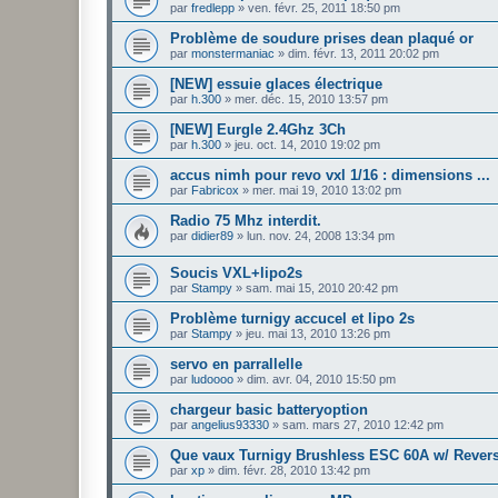
par
fredlepp
»
ven. févr. 25, 2011 18:50 pm
Problème de soudure prises dean plaqué or
par
monstermaniac
»
dim. févr. 13, 2011 20:02 pm
[NEW] essuie glaces électrique
par
h.300
»
mer. déc. 15, 2010 13:57 pm
[NEW] Eurgle 2.4Ghz 3Ch
par
h.300
»
jeu. oct. 14, 2010 19:02 pm
accus nimh pour revo vxl 1/16 : dimensions ...
par
Fabricox
»
mer. mai 19, 2010 13:02 pm
Radio 75 Mhz interdit.
par
didier89
»
lun. nov. 24, 2008 13:34 pm
Soucis VXL+lipo2s
par
Stampy
»
sam. mai 15, 2010 20:42 pm
Problème turnigy accucel et lipo 2s
par
Stampy
»
jeu. mai 13, 2010 13:26 pm
servo en parrallelle
par
ludoooo
»
dim. avr. 04, 2010 15:50 pm
chargeur basic batteryoption
par
angelius93330
»
sam. mars 27, 2010 12:42 pm
Que vaux Turnigy Brushless ESC 60A w/ Reverse
par
xp
»
dim. févr. 28, 2010 13:42 pm