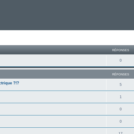
cher
cherche avancée
RÉPONSES
0
RÉPONSES
ctrique ?!?
5
1
0
0
17