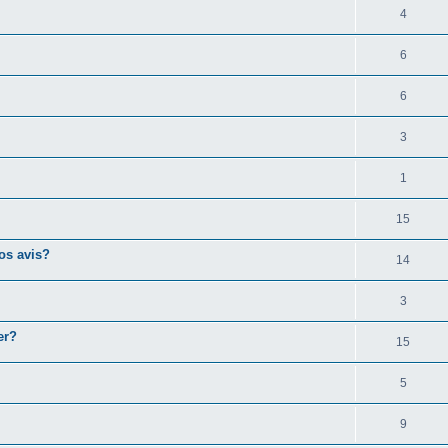
4
6
6
3
1
15
os avis?
14
3
er?
15
5
9