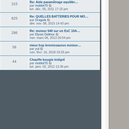
e
r
Re: Aide paramétrage equilibr…
315
r
l
V
par
moblot70
n
e
o
lun. déc. 05, 2011 17:15 pm
i
d
i
e
e
r
Re: QUELLES BATTERIES POUR MO…
r
825
r
l
V
par
Dragula
m
n
e
o
dim. nov. 08, 2015 14:43 pm
e
i
d
i
s
e
e
r
Re: moteur 540 sur un EsC 10A…
s
r
286
r
l
V
par
Elysio Delirius
a
m
n
e
o
mer. mars 06, 2013 20:54 pm
g
e
i
d
i
e
s
e
e
r
vieux hsp brontosaurus moteur…
s
r
56
r
l
V
par
yul
a
m
n
e
o
ven. févr. 16, 2018 19:25 pm
g
e
i
d
i
e
s
e
e
r
Chauffe bougie intégré
s
r
44
r
l
V
par
moblot70
a
m
n
e
o
lun. janv. 02, 2012 13:36 pm
g
e
i
d
i
e
s
e
e
r
s
r
r
l
a
m
n
e
g
e
i
d
e
s
e
e
s
r
r
a
m
n
g
e
i
e
s
e
s
r
a
m
g
e
e
s
s
a
g
e