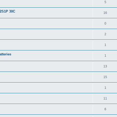
5
 2S1P 30C
16
0
2
1
atteries
1
13
15
1
11
6