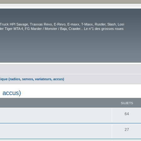
Truck HPI Savage, Traxxas Revo, E-Revo, E-maxx, T-Maxx, Rustler, Slash, Losi
r Tiger MTA 4, FG Marder / Monster / Baja, Crawler... Le n°1 des grosses roues
ique (radios, servos, variateurs, accus)
, accus)
SUJETS
64
27