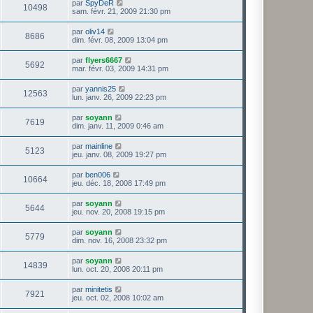
par
SpyDeR
10498
sam. févr. 21, 2009 21:30 pm
par
oliv14
8686
dim. févr. 08, 2009 13:04 pm
par
flyers6667
5692
mar. févr. 03, 2009 14:31 pm
par
yannis25
12563
lun. janv. 26, 2009 22:23 pm
par
soyann
7619
dim. janv. 11, 2009 0:46 am
par
mainline
5123
jeu. janv. 08, 2009 19:27 pm
par
ben006
10664
jeu. déc. 18, 2008 17:49 pm
par
soyann
5644
jeu. nov. 20, 2008 19:15 pm
par
soyann
5779
dim. nov. 16, 2008 23:32 pm
par
soyann
14839
lun. oct. 20, 2008 20:11 pm
par
minitetis
7921
jeu. oct. 02, 2008 10:02 am