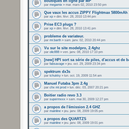
boutiques en ligne par MP
par
megamix
»
mar. mars 02, 2010 23:50 pm
Que vaux les accus ZIPPY Flightmax 5800mAh
par
xp
»
dim. févr. 28, 2010 13:44 pm
Prise EC3 plugs ?
par
xp
»
dim. févr. 28, 2010 13:41 pm
probleme de variateur.
par
mr.barth
»
sam. janv. 02, 2010 20:44 pm
Vu sur le site modelpro, 2.4ghz
par
olic888
»
ven. janv. 08, 2010 17:10 pm
[new] HPI sort sa série de piles, d'accus et de b
par
fabsavage
»
jeu. oct. 29, 2009 23:34 pm
spektrum dx3s
par
tchukky
»
lun. oct. 19, 2009 11:54 am
Manuel Futaba 3pm 2.4g
par
chx mt prod
»
lun. déc. 03, 2007 20:21 pm
Boitier radio revo 3.3
par
supermxxx
»
sam. mai 30, 2009 12:27 pm
a propos de l'émission 2.4 GHZ
par
mainline
»
jeu. janv. 08, 2009 19:05 pm
a propos des QUARTZS
par
mainline
»
jeu. janv. 08, 2009 19:01 pm