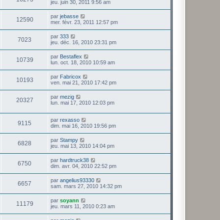
jeu. juin 30, 2011 9:56 am
par
jebasse
12590
mer. févr. 23, 2011 12:57 pm
par
333
7023
jeu. déc. 16, 2010 23:31 pm
par
Bestaflex
10739
lun. oct. 18, 2010 10:59 am
par
Fabricox
10193
ven. mai 21, 2010 17:42 pm
par
mezig
20327
lun. mai 17, 2010 12:03 pm
par
rexasso
9115
dim. mai 16, 2010 19:56 pm
par
Stampy
6828
jeu. mai 13, 2010 14:04 pm
par
hardtruck38
6750
dim. avr. 04, 2010 22:52 pm
par
angelius93330
6657
sam. mars 27, 2010 14:32 pm
par
soyann
11179
jeu. mars 11, 2010 0:23 am