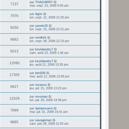
par
THAGARRY
7137
mar. sept. 23, 2008 0:05 am
par
Agos
7976
lun. sept. 22, 2008 21:00 pm
par
yannis25
8250
lun. sept. 15, 2008 21:51 pm
par
remikirk
6662
lun. sept. 08, 2008 22:19 pm
par
kevinlandry7
6013
sam. août 23, 2008 1:46 am
par
kevinlandry7
12090
jeu. août 21, 2008 13:35 pm
par
ben006
17355
mar. août 12, 2008 13:09 pm
par
rexasso
6627
jeu. juil. 31, 2008 13:23 pm
par
revoman
12029
lun. juil. 28, 2008 19:38 pm
par
damiencarre
7689
mar. juil. 01, 2008 15:41 pm
par
savageman
9885
sam. juin 28, 2008 11:03 am