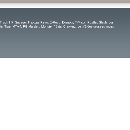
Truck HPI Savage, Traxxas Revo, E-Revo, E-maxx, T-Maxx, Rustler, Slash, Losi
r Tiger MTA 4, FG Marder / Monster / Baja, Crawler... Le n°1 des grosses roues