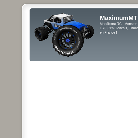
MaximumMT
Modélisme RC : Monster 
LST, Cen Genesis, Thunde
en France !