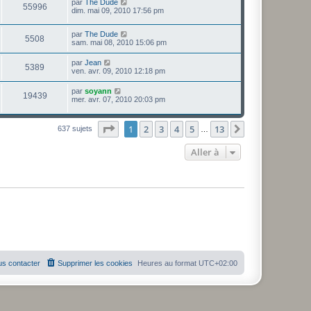
par
The Dude
55996
dim. mai 09, 2010 17:56 pm
par
The Dude
5508
sam. mai 08, 2010 15:06 pm
par
Jean
5389
ven. avr. 09, 2010 12:18 pm
par
soyann
19439
mer. avr. 07, 2010 20:03 pm
Page
1
sur
13
1
2
3
4
5
13
Suivante
637 sujets
…
Aller à
s contacter
Supprimer les cookies
Heures au format
UTC+02:00