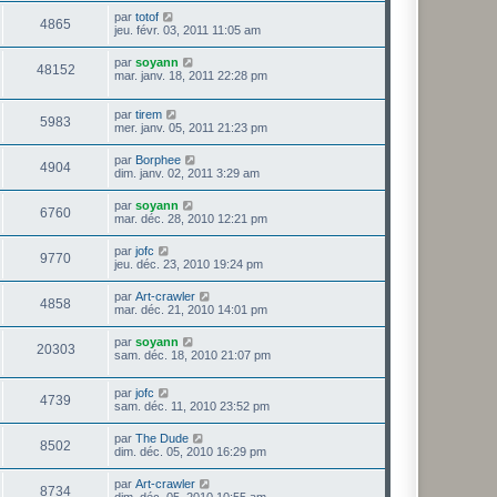
par
totof
4865
jeu. févr. 03, 2011 11:05 am
par
soyann
48152
mar. janv. 18, 2011 22:28 pm
par
tirem
5983
mer. janv. 05, 2011 21:23 pm
par
Borphee
4904
dim. janv. 02, 2011 3:29 am
par
soyann
6760
mar. déc. 28, 2010 12:21 pm
par
jofc
9770
jeu. déc. 23, 2010 19:24 pm
par
Art-crawler
4858
mar. déc. 21, 2010 14:01 pm
par
soyann
20303
sam. déc. 18, 2010 21:07 pm
par
jofc
4739
sam. déc. 11, 2010 23:52 pm
par
The Dude
8502
dim. déc. 05, 2010 16:29 pm
par
Art-crawler
8734