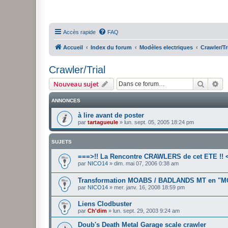
Accès rapide
FAQ
Accueil
Index du forum
Modèles electriques
Crawler/Tr
Crawler/Trial
Recher
Re
Nouveau sujet
ANNONCES
à lire avant de poster
par
tartagueule
»
lun. sept. 05, 2005 18:24 pm
SUJETS
===>!! La Rencontre CRAWLERS de cet ETE !! 
par
NICO14
»
dim. mai 07, 2006 0:38 am
Transformation MOABS / BADLANDS MT en "
par
NICO14
»
mer. janv. 16, 2008 18:59 pm
Liens Clodbuster
par
Ch'dim
»
lun. sept. 29, 2003 9:24 am
Doub's Death Metal Garage scale crawler