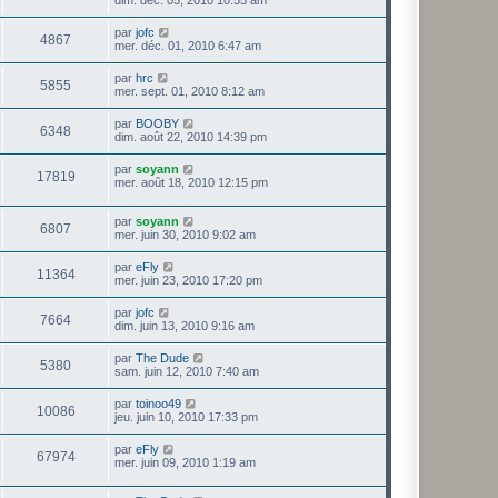
dim. déc. 05, 2010 10:55 am
par
jofc
4867
mer. déc. 01, 2010 6:47 am
par
hrc
5855
mer. sept. 01, 2010 8:12 am
par
BOOBY
6348
dim. août 22, 2010 14:39 pm
par
soyann
17819
mer. août 18, 2010 12:15 pm
par
soyann
6807
mer. juin 30, 2010 9:02 am
par
eFly
11364
mer. juin 23, 2010 17:20 pm
par
jofc
7664
dim. juin 13, 2010 9:16 am
par
The Dude
5380
sam. juin 12, 2010 7:40 am
par
toinoo49
10086
jeu. juin 10, 2010 17:33 pm
par
eFly
67974
mer. juin 09, 2010 1:19 am