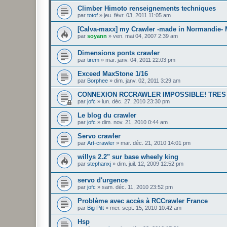
Climber Himoto renseignements techniques
par
totof
»
jeu. févr. 03, 2011 11:05 am
[Calva-maxx] my Crawler -made in Normandie- 
par
soyann
»
ven. mai 04, 2007 2:39 am
Dimensions ponts crawler
par
tirem
»
mar. janv. 04, 2011 22:03 pm
Exceed MaxStone 1/16
par
Borphee
»
dim. janv. 02, 2011 3:29 am
CONNEXION RCCRAWLER IMPOSSIBLE! TRES
par
jofc
»
lun. déc. 27, 2010 23:30 pm
Le blog du crawler
par
jofc
»
dim. nov. 21, 2010 0:44 am
Servo crawler
par
Art-crawler
»
mar. déc. 21, 2010 14:01 pm
willys 2.2" sur base wheely king
par
stephanxj
»
dim. juil. 12, 2009 12:52 pm
servo d'urgence
par
jofc
»
sam. déc. 11, 2010 23:52 pm
Problème avec accès à RCCrawler France
par
Big Pitt
»
mer. sept. 15, 2010 10:42 am
Hsp