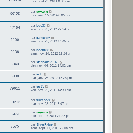
mer. août 20, 2014 0:30 am
par
soyann
38120
mer. janv. 15, 2014 0:05 am
par
jege33
12184
ven. nov. 23, 2012 22:24 pm
par
damien16
5100
ven. nov. 23, 2012 14:45 pm
par
ipod8888
9138
sam. nov. 10, 2012 19:24 pm
par
stephane29160
5343
dim. nov. 04, 2012 14:02 pm
par
tedo
5800
mar. janv. 24, 2012 12:26 pm
par
taz13
79011
ven. nov. 25, 2011 14:30 pm
par
truespace
10212
mar. nov. 08, 2011 3:07 am
par
soyann
5974
mer. oct. 19, 2011 21:22 pm
par
SilverRidge
7575
sam. sept. 17, 2011 22:08 pm