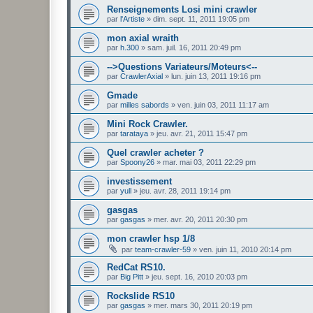
Renseignements Losi mini crawler
par
l'Artiste
»
dim. sept. 11, 2011 19:05 pm
mon axial wraith
par
h.300
»
sam. juil. 16, 2011 20:49 pm
-->Questions Variateurs/Moteurs<--
par
CrawlerAxial
»
lun. juin 13, 2011 19:16 pm
Gmade
par
milles sabords
»
ven. juin 03, 2011 11:17 am
Mini Rock Crawler.
par
tarataya
»
jeu. avr. 21, 2011 15:47 pm
Quel crawler acheter ?
par
Spoony26
»
mar. mai 03, 2011 22:29 pm
investissement
par
yull
»
jeu. avr. 28, 2011 19:14 pm
gasgas
par
gasgas
»
mer. avr. 20, 2011 20:30 pm
mon crawler hsp 1/8
par
team-crawler-59
»
ven. juin 11, 2010 20:14 pm
RedCat RS10.
par
Big Pitt
»
jeu. sept. 16, 2010 20:03 pm
Rockslide RS10
par
gasgas
»
mer. mars 30, 2011 20:19 pm