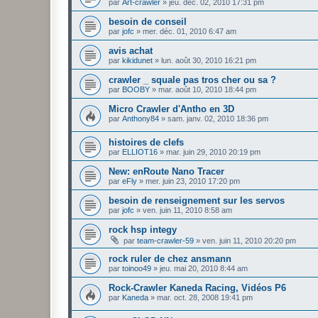
par
Art-crawler
»
jeu. déc. 02, 2010 17:31 pm
besoin de conseil
par
jofc
»
mer. déc. 01, 2010 6:47 am
avis achat
par
kikidunet
»
lun. août 30, 2010 16:21 pm
crawler _ squale pas tros cher ou sa ?
par
BOOBY
»
mar. août 10, 2010 18:44 pm
Micro Crawler d'Antho en 3D
par
Anthony84
»
sam. janv. 02, 2010 18:36 pm
histoires de clefs
par
ELLIOT16
»
mar. juin 29, 2010 20:19 pm
New: enRoute Nano Tracer
par
eFly
»
mer. juin 23, 2010 17:20 pm
besoin de renseignement sur les servos
par
jofc
»
ven. juin 11, 2010 8:58 am
rock hsp integy
par
team-crawler-59
»
ven. juin 11, 2010 20:20 pm
rock ruler de chez ansmann
par
toinoo49
»
jeu. mai 20, 2010 8:44 am
Rock-Crawler Kaneda Racing, Vidéos P6
par
Kaneda
»
mar. oct. 28, 2008 19:41 pm