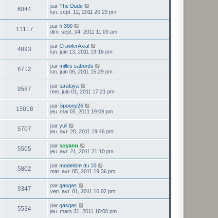
par
The Dude
6044
lun. sept. 12, 2011 20:29 pm
par
h.300
11117
dim. sept. 04, 2011 11:03 am
par
CrawlerAxial
4893
lun. juin 13, 2011 19:16 pm
par
milles sabords
6712
lun. juin 06, 2011 15:29 pm
par
tarataya
9587
mer. juin 01, 2011 17:21 pm
par
Spoony26
15018
jeu. mai 05, 2011 19:09 pm
par
yull
5707
jeu. avr. 28, 2011 19:46 pm
par
soyann
5505
jeu. avr. 21, 2011 21:10 pm
par
modeliste du 10
5802
mar. avr. 05, 2011 19:36 pm
par
gasgas
9347
ven. avr. 01, 2011 16:02 pm
par
gasgas
5534
jeu. mars 31, 2011 18:00 pm