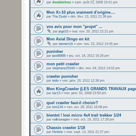
par
doubitchou
»
sam. août 23, 2008 19:41 pm
Mon Xr-10 plus vraiment d'origine....
par
The Dude
»
dim. févr. 13, 2011 21:38 pm
vos avis pour mon "projet" ...
par
jege33
»
mar. nov. 20, 2012 22:21 pm
Mon Axial Dingo en kit
par
damien16
»
ven. nov. 23, 2012 14:45 pm
punisher
par
ipod8888
»
jeu. oct. 18, 2012 16:28 pm
mon petit crawler
par
stephane29160
»
dim. nov. 04, 2012 14:02 pm
crawler punisher
par
tedo
»
ven. janv. 20, 2012 12:38 pm
Mon KingCrawler (LES GRANDS TRAVAUX page
par
taz13
»
mer. janv. 02, 2008 23:50 pm
quel crawler faut-il choisir?
par
tom134
»
ven. oct. 28, 2011 16:08 pm
bientot ! losi micro 4x4 trail trekker 1/24
par
volkswagen
»
mer. oct. 19, 2011 17:28 pm
Chassis crawler 1/18
par
l'Artiste
»
mar. sept. 13, 2011 21:37 pm