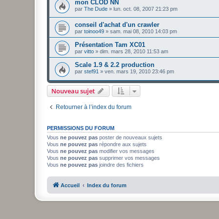
mon CLOD NN
par
The Dude
»
lun. oct. 08, 2007 21:23 pm
conseil d'achat d'un crawler
par
toinoo49
»
sam. mai 08, 2010 14:03 pm
Présentation Tam XC01
par
vitto
»
dim. mars 28, 2010 11:53 am
Scale 1.9 & 2.2 production
par
stef91
»
ven. mars 19, 2010 23:46 pm
Nouveau sujet
Retourner à l’index du forum
PERMISSIONS DU FORUM
Vous
ne pouvez pas
poster de nouveaux sujets
Vous
ne pouvez pas
répondre aux sujets
Vous
ne pouvez pas
modifier vos messages
Vous
ne pouvez pas
supprimer vos messages
Vous
ne pouvez pas
joindre des fichiers
Accueil
Index du forum