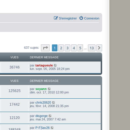
S’enregistrer
Connexion
Page
1
sur
13
1
2
3
4
5
13
Suivante
637 sujets
…
VUES
DERNIER MESSAGE
par
tartagueule
36746
lun. sept. 05, 2005 18:24 pm
VUES
DERNIER MESSAGE
par
soyann
125625
dim. oct. 17, 2010 12:00 pm
par
chris20620
17442
jeu. févr. 14, 2008 21:35 pm
par
disgorge
12120
jeu. mai 24, 2007 7:42 am
par
P-FSav26
188348