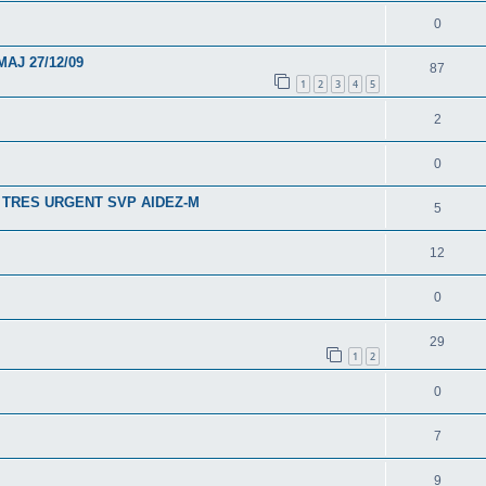
0
MAJ 27/12/09
87
1
2
3
4
5
2
0
 TRES URGENT SVP AIDEZ-M
5
12
0
29
1
2
0
7
9