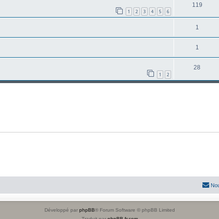
119
1
2
3
4
5
6
1
1
28
1
2
Nou
Développé par
phpBB
® Forum Software © phpBB Limited
Traduit par
phpBB-fr.com