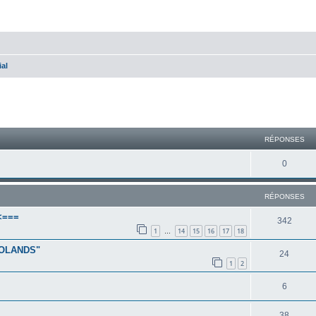
ial
cher
cherche avancée
RÉPONSES
0
RÉPONSES
<===
342
1
14
15
16
17
18
…
MOLANDS"
24
1
2
6
38