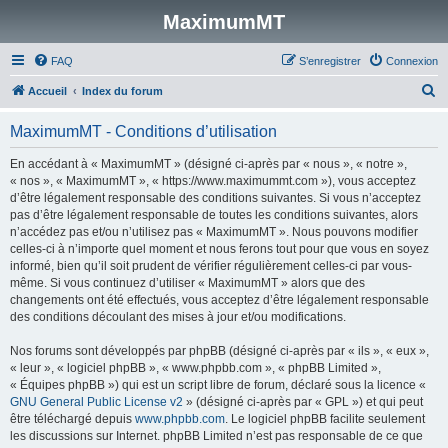
MaximumMT
FAQ
S’enregistrer
Connexion
R
Accueil
Index du forum
e
MaximumMT - Conditions d’utilisation
c
h
En accédant à « MaximumMT » (désigné ci-après par « nous », « notre »,
« nos », « MaximumMT », « https://www.maximummt.com »), vous acceptez
e
d’être légalement responsable des conditions suivantes. Si vous n’acceptez
r
pas d’être légalement responsable de toutes les conditions suivantes, alors
n’accédez pas et/ou n’utilisez pas « MaximumMT ». Nous pouvons modifier
c
celles-ci à n’importe quel moment et nous ferons tout pour que vous en soyez
h
informé, bien qu’il soit prudent de vérifier régulièrement celles-ci par vous-
même. Si vous continuez d’utiliser « MaximumMT » alors que des
e
changements ont été effectués, vous acceptez d’être légalement responsable
r
des conditions découlant des mises à jour et/ou modifications.
Nos forums sont développés par phpBB (désigné ci-après par « ils », « eux »,
« leur », « logiciel phpBB », « www.phpbb.com », « phpBB Limited »,
« Équipes phpBB ») qui est un script libre de forum, déclaré sous la licence «
GNU General Public License v2
» (désigné ci-après par « GPL ») et qui peut
être téléchargé depuis
www.phpbb.com
. Le logiciel phpBB facilite seulement
les discussions sur Internet. phpBB Limited n’est pas responsable de ce que