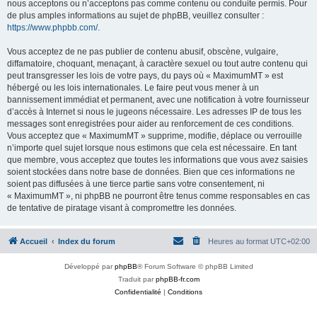
nous acceptons ou n’acceptons pas comme contenu ou conduite permis. Pour
de plus amples informations au sujet de phpBB, veuillez consulter :
https://www.phpbb.com/
.
Vous acceptez de ne pas publier de contenu abusif, obscène, vulgaire,
diffamatoire, choquant, menaçant, à caractère sexuel ou tout autre contenu qui
peut transgresser les lois de votre pays, du pays où « MaximumMT » est
hébergé ou les lois internationales. Le faire peut vous mener à un
bannissement immédiat et permanent, avec une notification à votre fournisseur
d’accès à Internet si nous le jugeons nécessaire. Les adresses IP de tous les
messages sont enregistrées pour aider au renforcement de ces conditions.
Vous acceptez que « MaximumMT » supprime, modifie, déplace ou verrouille
n’importe quel sujet lorsque nous estimons que cela est nécessaire. En tant
que membre, vous acceptez que toutes les informations que vous avez saisies
soient stockées dans notre base de données. Bien que ces informations ne
soient pas diffusées à une tierce partie sans votre consentement, ni
« MaximumMT », ni phpBB ne pourront être tenus comme responsables en cas
de tentative de piratage visant à compromettre les données.
Accueil
Index du forum
Heures au format
UTC+02:00
Développé par
phpBB
® Forum Software © phpBB Limited
Traduit par
phpBB-fr.com
Confidentialité
|
Conditions