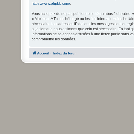
https://www.phpbb.com/
.
Vous acceptez de ne pas publier de contenu abusif, obscène, vu
« MaximumMT » est hébergé ou les lois internationales. Le fair
nécessaire. Les adresses IP de tous les messages sont enregi
sujet lorsque nous estimons que cela est nécessaire. En tant 
informations ne soient pas diffusées à une tierce partie sans
compromettre les données.
Accueil
Index du forum