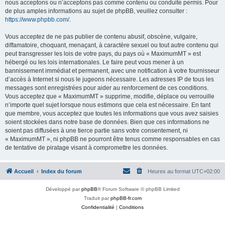
nous acceptons ou n’acceptons pas comme contenu ou conduite permis. Pour
de plus amples informations au sujet de phpBB, veuillez consulter :
https://www.phpbb.com/
.
Vous acceptez de ne pas publier de contenu abusif, obscène, vulgaire,
diffamatoire, choquant, menaçant, à caractère sexuel ou tout autre contenu qui
peut transgresser les lois de votre pays, du pays où « MaximumMT » est
hébergé ou les lois internationales. Le faire peut vous mener à un
bannissement immédiat et permanent, avec une notification à votre fournisseur
d’accès à Internet si nous le jugeons nécessaire. Les adresses IP de tous les
messages sont enregistrées pour aider au renforcement de ces conditions.
Vous acceptez que « MaximumMT » supprime, modifie, déplace ou verrouille
n’importe quel sujet lorsque nous estimons que cela est nécessaire. En tant
que membre, vous acceptez que toutes les informations que vous avez saisies
soient stockées dans notre base de données. Bien que ces informations ne
soient pas diffusées à une tierce partie sans votre consentement, ni
« MaximumMT », ni phpBB ne pourront être tenus comme responsables en cas
de tentative de piratage visant à compromettre les données.
Accueil
Index du forum
Heures au format
UTC+02:00
Développé par
phpBB
® Forum Software © phpBB Limited
Traduit par
phpBB-fr.com
Confidentialité
|
Conditions