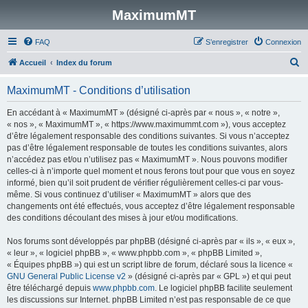
MaximumMT
FAQ
S’enregistrer
Connexion
R
Accueil
Index du forum
e
MaximumMT - Conditions d’utilisation
c
h
En accédant à « MaximumMT » (désigné ci-après par « nous », « notre »,
« nos », « MaximumMT », « https://www.maximummt.com »), vous acceptez
e
d’être légalement responsable des conditions suivantes. Si vous n’acceptez
r
pas d’être légalement responsable de toutes les conditions suivantes, alors
n’accédez pas et/ou n’utilisez pas « MaximumMT ». Nous pouvons modifier
c
celles-ci à n’importe quel moment et nous ferons tout pour que vous en soyez
h
informé, bien qu’il soit prudent de vérifier régulièrement celles-ci par vous-
même. Si vous continuez d’utiliser « MaximumMT » alors que des
e
changements ont été effectués, vous acceptez d’être légalement responsable
r
des conditions découlant des mises à jour et/ou modifications.
Nos forums sont développés par phpBB (désigné ci-après par « ils », « eux »,
« leur », « logiciel phpBB », « www.phpbb.com », « phpBB Limited »,
« Équipes phpBB ») qui est un script libre de forum, déclaré sous la licence «
GNU General Public License v2
» (désigné ci-après par « GPL ») et qui peut
être téléchargé depuis
www.phpbb.com
. Le logiciel phpBB facilite seulement
les discussions sur Internet. phpBB Limited n’est pas responsable de ce que