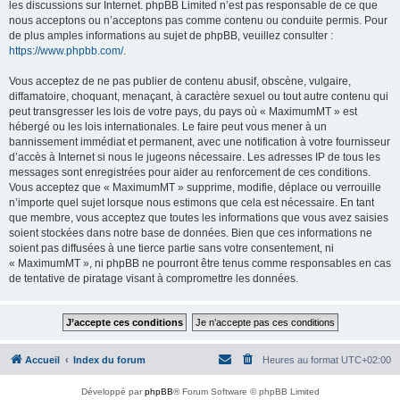
les discussions sur Internet. phpBB Limited n’est pas responsable de ce que
nous acceptons ou n’acceptons pas comme contenu ou conduite permis. Pour
de plus amples informations au sujet de phpBB, veuillez consulter :
https://www.phpbb.com/
.
Vous acceptez de ne pas publier de contenu abusif, obscène, vulgaire,
diffamatoire, choquant, menaçant, à caractère sexuel ou tout autre contenu qui
peut transgresser les lois de votre pays, du pays où « MaximumMT » est
hébergé ou les lois internationales. Le faire peut vous mener à un
bannissement immédiat et permanent, avec une notification à votre fournisseur
d’accès à Internet si nous le jugeons nécessaire. Les adresses IP de tous les
messages sont enregistrées pour aider au renforcement de ces conditions.
Vous acceptez que « MaximumMT » supprime, modifie, déplace ou verrouille
n’importe quel sujet lorsque nous estimons que cela est nécessaire. En tant
que membre, vous acceptez que toutes les informations que vous avez saisies
soient stockées dans notre base de données. Bien que ces informations ne
soient pas diffusées à une tierce partie sans votre consentement, ni
« MaximumMT », ni phpBB ne pourront être tenus comme responsables en cas
de tentative de piratage visant à compromettre les données.
Accueil
Index du forum
Heures au format
UTC+02:00
Développé par
phpBB
® Forum Software © phpBB Limited