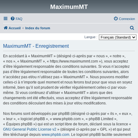
MaximumMT
FAQ
Connexion
R
Accueil
Index du forum
e
Langue :
c
MaximumMT - Enregistrement
h
En accédant à « MaximumMT » (désigné ci-après par « nous », « notre »,
e
« nos », « MaximumMT », « https://www.maximummt.com »), vous acceptez
r
d’être légalement responsable des conditions suivantes. Si vous n’acceptez
pas d’être légalement responsable de toutes les conditions suivantes, alors
c
n’accédez pas et/ou n’utilisez pas « MaximumMT ». Nous pouvons modifier
h
celles-ci à n’importe quel moment et nous ferons tout pour que vous en soyez
e
informé, bien qu’il soit prudent de vérifier régulièrement celles-ci par vous-
même. Si vous continuez d’utiliser « MaximumMT » alors que des
r
changements ont été effectués, vous acceptez d’être légalement responsable
des conditions découlant des mises à jour et/ou modifications.
Nos forums sont développés par phpBB (désigné ci-après par « ils », « eux »,
« leur », « logiciel phpBB », « www.phpbb.com », « phpBB Limited »,
« Équipes phpBB ») qui est un script libre de forum, déclaré sous la licence «
GNU General Public License v2
» (désigné ci-après par « GPL ») et qui peut
être téléchargé depuis
www.phpbb.com
. Le logiciel phpBB facilite seulement