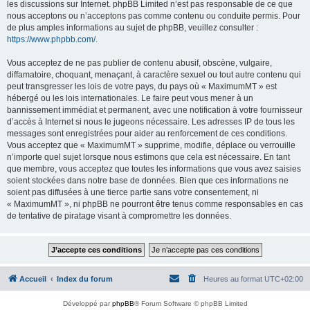
les discussions sur Internet. phpBB Limited n’est pas responsable de ce que
nous acceptons ou n’acceptons pas comme contenu ou conduite permis. Pour
de plus amples informations au sujet de phpBB, veuillez consulter :
https://www.phpbb.com/
.
Vous acceptez de ne pas publier de contenu abusif, obscène, vulgaire,
diffamatoire, choquant, menaçant, à caractère sexuel ou tout autre contenu qui
peut transgresser les lois de votre pays, du pays où « MaximumMT » est
hébergé ou les lois internationales. Le faire peut vous mener à un
bannissement immédiat et permanent, avec une notification à votre fournisseur
d’accès à Internet si nous le jugeons nécessaire. Les adresses IP de tous les
messages sont enregistrées pour aider au renforcement de ces conditions.
Vous acceptez que « MaximumMT » supprime, modifie, déplace ou verrouille
n’importe quel sujet lorsque nous estimons que cela est nécessaire. En tant
que membre, vous acceptez que toutes les informations que vous avez saisies
soient stockées dans notre base de données. Bien que ces informations ne
soient pas diffusées à une tierce partie sans votre consentement, ni
« MaximumMT », ni phpBB ne pourront être tenus comme responsables en cas
de tentative de piratage visant à compromettre les données.
Accueil
Index du forum
Heures au format
UTC+02:00
Développé par
phpBB
® Forum Software © phpBB Limited