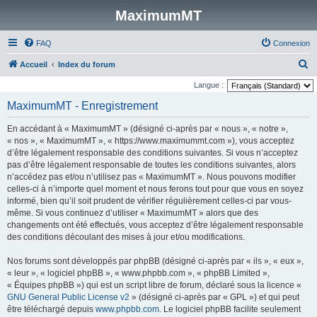
MaximumMT
FAQ
Connexion
R
Accueil
Index du forum
e
Langue :
c
MaximumMT - Enregistrement
h
En accédant à « MaximumMT » (désigné ci-après par « nous », « notre »,
e
« nos », « MaximumMT », « https://www.maximummt.com »), vous acceptez
r
d’être légalement responsable des conditions suivantes. Si vous n’acceptez
pas d’être légalement responsable de toutes les conditions suivantes, alors
c
n’accédez pas et/ou n’utilisez pas « MaximumMT ». Nous pouvons modifier
h
celles-ci à n’importe quel moment et nous ferons tout pour que vous en soyez
e
informé, bien qu’il soit prudent de vérifier régulièrement celles-ci par vous-
même. Si vous continuez d’utiliser « MaximumMT » alors que des
r
changements ont été effectués, vous acceptez d’être légalement responsable
des conditions découlant des mises à jour et/ou modifications.
Nos forums sont développés par phpBB (désigné ci-après par « ils », « eux »,
« leur », « logiciel phpBB », « www.phpbb.com », « phpBB Limited »,
« Équipes phpBB ») qui est un script libre de forum, déclaré sous la licence «
GNU General Public License v2
» (désigné ci-après par « GPL ») et qui peut
être téléchargé depuis
www.phpbb.com
. Le logiciel phpBB facilite seulement