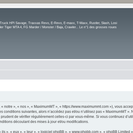
Truck HPI Savage, Traxxas Revo, E-Revo, E-maxx, T-Maxx, Rustler, Slash, Losi
r Tiger MTA 4, FG Marder / Monster / Baja, Crawler... Le n°1 des grosses roues
« notre », « nos », « MaximumMT », « https://www.maximummt.com »), vous accepte
es conditions suivantes, alors n’accédez pas et/ou n’utilisez pas « MaximumMT ». 
it prudent de vérifier régulièrement celles-ci par vous-même. Si vous continuez d’
ditions découlant des mises à jour et/ou modifications.
ls », « eux », « leur », « logiciel phpBB », « www.phpbb.com », « phpBB Limited »,