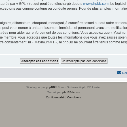
-après par « GPL ») et qui peut être téléchargé depuis
www.phpbb.com
. Le logicie
acceptons pas comme contenu ou conduite permis. Pour de plus amples informations
lgaire, diffamatoire, choquant, menaçant, à caractère sexuel ou tout autre contenu 
e peut vous mener à un bannissement immédiat et permanent, avec une notification 
strées pour aider au renforcement de ces conditions. Vous acceptez que « Maximum
que membre, vous acceptez que toutes les informations que vous avez saisies soie
 votre consentement, ni « MaximumMT », ni phpBB ne pourront être tenus comme resp
Nou
Développé par
phpBB
® Forum Software © phpBB Limited
Traduit par
phpBB-fr.com
Confidentialité
|
Conditions