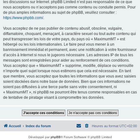
les discussions sur Internet. phpBB Limited n’est pas responsable de ce que
nous acceptons ou n’acceptons pas comme contenu ou conduite permis. Pour
de plus amples informations au sujet de phpBB, veuillez consulter :
https://www.phpbb.com/
.
Vous acceptez de ne pas publier de contenu abusif, obscène, vulgaire,
diffamatoire, choquant, menaçant, à caractère sexuel ou tout autre contenu qui
peut transgresser les lois de votre pays, du pays où « MaximumMT » est
hébergé ou les lois internationales. Le faire peut vous mener à un
bannissement immédiat et permanent, avec une notification à votre fournisseur
d’accès à Internet si nous le jugeons nécessaire. Les adresses IP de tous les
messages sont enregistrées pour aider au renforcement de ces conditions.
Vous acceptez que « MaximumMT » supprime, modifie, déplace ou verrouille
n’importe quel sujet lorsque nous estimons que cela est nécessaire. En tant
que membre, vous acceptez que toutes les informations que vous avez saisies
soient stockées dans notre base de données. Bien que ces informations ne
soient pas diffusées à une tierce partie sans votre consentement, ni
« MaximumMT », ni phpBB ne pourront être tenus comme responsables en cas
de tentative de piratage visant à compromettre les données.
Accueil
Index du forum
Heures au format
UTC+02:00
Développé par
phpBB
® Forum Software © phpBB Limited