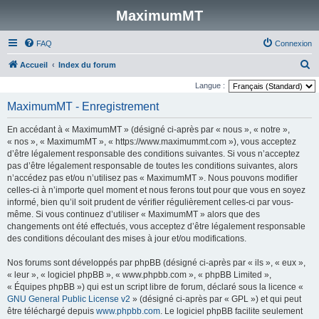
MaximumMT
FAQ
Connexion
R
Accueil
Index du forum
e
Langue :
c
MaximumMT - Enregistrement
h
En accédant à « MaximumMT » (désigné ci-après par « nous », « notre »,
e
« nos », « MaximumMT », « https://www.maximummt.com »), vous acceptez
r
d’être légalement responsable des conditions suivantes. Si vous n’acceptez
pas d’être légalement responsable de toutes les conditions suivantes, alors
c
n’accédez pas et/ou n’utilisez pas « MaximumMT ». Nous pouvons modifier
h
celles-ci à n’importe quel moment et nous ferons tout pour que vous en soyez
e
informé, bien qu’il soit prudent de vérifier régulièrement celles-ci par vous-
même. Si vous continuez d’utiliser « MaximumMT » alors que des
r
changements ont été effectués, vous acceptez d’être légalement responsable
des conditions découlant des mises à jour et/ou modifications.
Nos forums sont développés par phpBB (désigné ci-après par « ils », « eux »,
« leur », « logiciel phpBB », « www.phpbb.com », « phpBB Limited »,
« Équipes phpBB ») qui est un script libre de forum, déclaré sous la licence «
GNU General Public License v2
» (désigné ci-après par « GPL ») et qui peut
être téléchargé depuis
www.phpbb.com
. Le logiciel phpBB facilite seulement