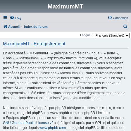
MaximumMT
FAQ
Connexion
R
Accueil
Index du forum
e
Langue :
c
MaximumMT - Enregistrement
h
En accédant à « MaximumMT » (désigné ci-après par « nous », « notre »,
e
« nos », « MaximumMT », « https://www.maximummt.com »), vous acceptez
r
d’être légalement responsable des conditions suivantes. Si vous n’acceptez
pas d’être légalement responsable de toutes les conditions suivantes, alors
c
n’accédez pas et/ou n’utilisez pas « MaximumMT ». Nous pouvons modifier
h
celles-ci à n’importe quel moment et nous ferons tout pour que vous en soyez
e
informé, bien qu’il soit prudent de vérifier régulièrement celles-ci par vous-
même. Si vous continuez d’utiliser « MaximumMT » alors que des
r
changements ont été effectués, vous acceptez d’être légalement responsable
des conditions découlant des mises à jour et/ou modifications.
Nos forums sont développés par phpBB (désigné ci-après par « ils », « eux »,
« leur », « logiciel phpBB », « www.phpbb.com », « phpBB Limited »,
« Équipes phpBB ») qui est un script libre de forum, déclaré sous la licence «
GNU General Public License v2
» (désigné ci-après par « GPL ») et qui peut
être téléchargé depuis
www.phpbb.com
. Le logiciel phpBB facilite seulement