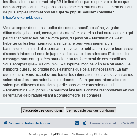
les discussions sur Internet. phpBB Limited n’est pas responsable de ce que
nous acceptons ou n’acceptons pas comme contenu ou conduite permis. Pour
de plus amples informations au sujet de phpBB, veuillez consulter :
https://www.phpbb.com/
.
Vous acceptez de ne pas publier de contenu abusif, obscène, vulgaire,
diffamatoire, choquant, menaçant, à caractère sexuel ou tout autre contenu qui
peut transgresser les lois de votre pays, du pays où « MaximumMT » est
hébergé ou les lois internationales. Le faire peut vous mener à un
bannissement immédiat et permanent, avec une notification à votre fournisseur
d’accès à Internet si nous le jugeons nécessaire. Les adresses IP de tous les
messages sont enregistrées pour aider au renforcement de ces conditions.
Vous acceptez que « MaximumMT » supprime, modifie, déplace ou verrouille
n’importe quel sujet lorsque nous estimons que cela est nécessaire. En tant
que membre, vous acceptez que toutes les informations que vous avez saisies
soient stockées dans notre base de données. Bien que ces informations ne
soient pas diffusées à une tierce partie sans votre consentement, ni
« MaximumMT », ni phpBB ne pourront être tenus comme responsables en cas
de tentative de piratage visant à compromettre les données.
Accueil
Index du forum
Heures au format
UTC+02:00
Développé par
phpBB
® Forum Software © phpBB Limited