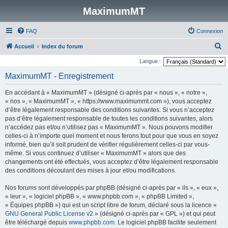
MaximumMT
FAQ
Connexion
R
Accueil
Index du forum
e
Langue :
c
MaximumMT - Enregistrement
h
En accédant à « MaximumMT » (désigné ci-après par « nous », « notre »,
e
« nos », « MaximumMT », « https://www.maximummt.com »), vous acceptez
r
d’être légalement responsable des conditions suivantes. Si vous n’acceptez
pas d’être légalement responsable de toutes les conditions suivantes, alors
c
n’accédez pas et/ou n’utilisez pas « MaximumMT ». Nous pouvons modifier
h
celles-ci à n’importe quel moment et nous ferons tout pour que vous en soyez
e
informé, bien qu’il soit prudent de vérifier régulièrement celles-ci par vous-
même. Si vous continuez d’utiliser « MaximumMT » alors que des
r
changements ont été effectués, vous acceptez d’être légalement responsable
des conditions découlant des mises à jour et/ou modifications.
Nos forums sont développés par phpBB (désigné ci-après par « ils », « eux »,
« leur », « logiciel phpBB », « www.phpbb.com », « phpBB Limited »,
« Équipes phpBB ») qui est un script libre de forum, déclaré sous la licence «
GNU General Public License v2
» (désigné ci-après par « GPL ») et qui peut
être téléchargé depuis
www.phpbb.com
. Le logiciel phpBB facilite seulement