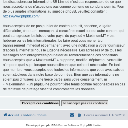
les discussions sur Internet. phpBB Limited n’est pas responsable de ce que
nous acceptons ou n’acceptons pas comme contenu ou conduite permis. Pour
de plus amples informations au sujet de phpBB, veuillez consulter :
https://www.phpbb.com/
.
Vous acceptez de ne pas publier de contenu abusif, obscène, vulgaire,
diffamatoire, choquant, menaçant, à caractère sexuel ou tout autre contenu qui
peut transgresser les lois de votre pays, du pays où « MaximumMT » est
hébergé ou les lois internationales. Le faire peut vous mener à un
bannissement immédiat et permanent, avec une notification à votre fournisseur
d’accès à Internet si nous le jugeons nécessaire. Les adresses IP de tous les
messages sont enregistrées pour aider au renforcement de ces conditions.
Vous acceptez que « MaximumMT » supprime, modifie, déplace ou verrouille
n’importe quel sujet lorsque nous estimons que cela est nécessaire. En tant
que membre, vous acceptez que toutes les informations que vous avez saisies
soient stockées dans notre base de données. Bien que ces informations ne
soient pas diffusées à une tierce partie sans votre consentement, ni
« MaximumMT », ni phpBB ne pourront être tenus comme responsables en cas
de tentative de piratage visant à compromettre les données.
Accueil
Index du forum
Heures au format
UTC+02:00
Développé par
phpBB
® Forum Software © phpBB Limited