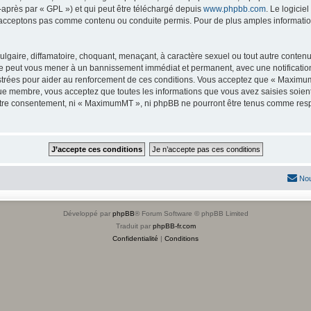
-après par « GPL ») et qui peut être téléchargé depuis
www.phpbb.com
. Le logicie
acceptons pas comme contenu ou conduite permis. Pour de plus amples informations
lgaire, diffamatoire, choquant, menaçant, à caractère sexuel ou tout autre contenu 
e peut vous mener à un bannissement immédiat et permanent, avec une notification 
strées pour aider au renforcement de ces conditions. Vous acceptez que « Maximum
que membre, vous acceptez que toutes les informations que vous avez saisies soie
 votre consentement, ni « MaximumMT », ni phpBB ne pourront être tenus comme resp
Nou
Développé par
phpBB
® Forum Software © phpBB Limited
Traduit par
phpBB-fr.com
Confidentialité
|
Conditions