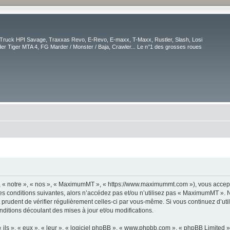
Truck HPI Savage, Traxxas Revo, E-Revo, E-maxx, T-Maxx, Rustler, Slash, Losi
r Tiger MTA 4, FG Marder / Monster / Baja, Crawler... Le n°1 des grosses roues
« notre », « nos », « MaximumMT », « https://www.maximummt.com »), vous accepte
es conditions suivantes, alors n’accédez pas et/ou n’utilisez pas « MaximumMT ». 
it prudent de vérifier régulièrement celles-ci par vous-même. Si vous continuez d’
ditions découlant des mises à jour et/ou modifications.
ls », « eux », « leur », « logiciel phpBB », « www.phpbb.com », « phpBB Limited »,