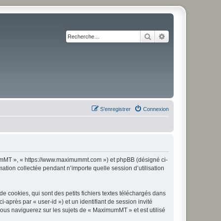
Rechercher
Recherche avancé
S’enregistrer
Connexion
imumMT », « https://www.maximummt.com ») et phpBB (désigné ci-
mation collectée pendant n’importe quelle session d’utilisation
cookies, qui sont des petits fichiers textes téléchargés dans
i-après par « user-id ») et un identifiant de session invité
vous naviguerez sur les sujets de « MaximumMT » et est utilisé