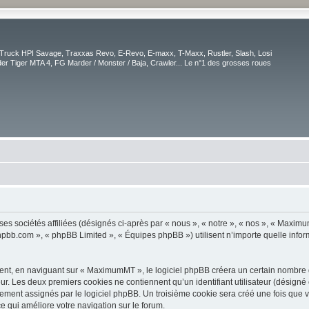
Truck HPI Savage, Traxxas Revo, E-Revo, E-maxx, T-Maxx, Rustler, Slash, Losi
r Tiger MTA 4, FG Marder / Monster / Baja, Crawler... Le n°1 des grosses roues
es sociétés affiliées (désignés ci-après par « nous », « notre », « nos », « Max
.phpbb.com », « phpBB Limited », « Équipes phpBB ») utilisent n’importe quelle infor
nt, en naviguant sur « MaximumMT », le logiciel phpBB créera un certain nombre de 
ur. Les deux premiers cookies ne contiennent qu’un identifiant utilisateur (désigné c
uement assignés par le logiciel phpBB. Un troisième cookie sera créé une fois que 
ce qui améliore votre navigation sur le forum.