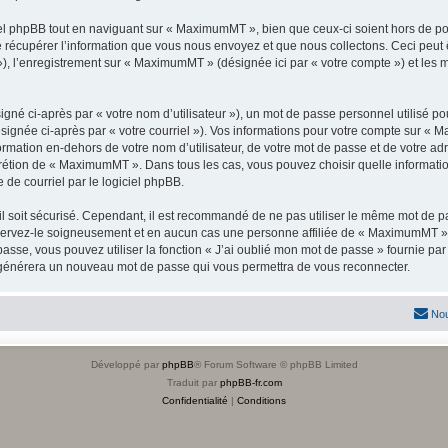
l phpBB tout en naviguant sur « MaximumMT », bien que ceux-ci soient hors de por
écupérer l’information que vous nous envoyez et que nous collectons. Ceci peut êtr
s »), l’enregistrement sur « MaximumMT » (désignée ici par « votre compte ») et le
gné ci-après par « votre nom d’utilisateur »), un mot de passe personnel utilisé po
ésignée ci-après par « votre courriel »). Vos informations pour votre compte sur « 
rmation en-dehors de votre nom d’utilisateur, de votre mot de passe et de votre a
discrétion de « MaximumMT ». Dans tous les cas, vous pouvez choisir quelle informat
 de courriel par le logiciel phpBB.
l soit sécurisé. Cependant, il est recommandé de ne pas utiliser le même mot de pas
ervez-le soigneusement et en aucun cas une personne affiliée de « MaximumMT »,
passe, vous pouvez utiliser la fonction « J’ai oublié mon mot de passe » fournie p
pBB générera un nouveau mot de passe qui vous permettra de vous reconnecter.
Nou
Développé par
phpBB
® Forum Software © phpBB Limited
Traduit par
phpBB-fr.com
Confidentialité
|
Conditions