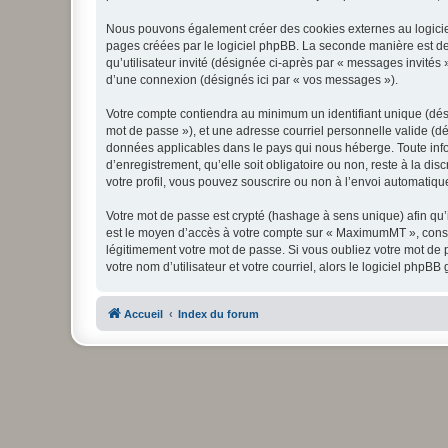
Nous pouvons également créer des cookies externes au logicie
pages créées par le logiciel phpBB. La seconde manière est de r
qu’utilisateur invité (désignée ci-après par « messages invité
d’une connexion (désignés ici par « vos messages »).
Votre compte contiendra au minimum un identifiant unique (dési
mot de passe »), et une adresse courriel personnelle valide (d
données applicables dans le pays qui nous héberge. Toute info
d’enregistrement, qu’elle soit obligatoire ou non, reste à la 
votre profil, vous pouvez souscrire ou non à l’envoi automatique
Votre mot de passe est crypté (hashage à sens unique) afin qu’i
est le moyen d’accès à votre compte sur « MaximumMT », cons
légitimement votre mot de passe. Si vous oubliez votre mot de 
votre nom d’utilisateur et votre courriel, alors le logiciel ph
Accueil
Index du forum