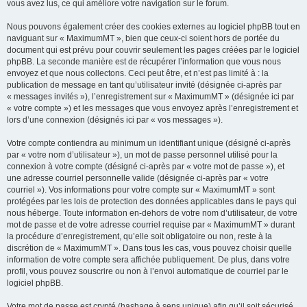
vous avez lus, ce qui améliore votre navigation sur le forum.
Nous pouvons également créer des cookies externes au logiciel phpBB tout en
naviguant sur « MaximumMT », bien que ceux-ci soient hors de portée du
document qui est prévu pour couvrir seulement les pages créées par le logiciel
phpBB. La seconde manière est de récupérer l’information que vous nous
envoyez et que nous collectons. Ceci peut être, et n’est pas limité à : la
publication de message en tant qu’utilisateur invité (désignée ci-après par
« messages invités »), l’enregistrement sur « MaximumMT » (désignée ici par
« votre compte ») et les messages que vous envoyez après l’enregistrement et
lors d’une connexion (désignés ici par « vos messages »).
Votre compte contiendra au minimum un identifiant unique (désigné ci-après
par « votre nom d’utilisateur »), un mot de passe personnel utilisé pour la
connexion à votre compte (désigné ci-après par « votre mot de passe »), et
une adresse courriel personnelle valide (désignée ci-après par « votre
courriel »). Vos informations pour votre compte sur « MaximumMT » sont
protégées par les lois de protection des données applicables dans le pays qui
nous héberge. Toute information en-dehors de votre nom d’utilisateur, de votre
mot de passe et de votre adresse courriel requise par « MaximumMT » durant
la procédure d’enregistrement, qu’elle soit obligatoire ou non, reste à la
discrétion de « MaximumMT ». Dans tous les cas, vous pouvez choisir quelle
information de votre compte sera affichée publiquement. De plus, dans votre
profil, vous pouvez souscrire ou non à l’envoi automatique de courriel par le
logiciel phpBB.
Votre mot de passe est crypté (hashage à sens unique) afin qu’il soit sécurisé.