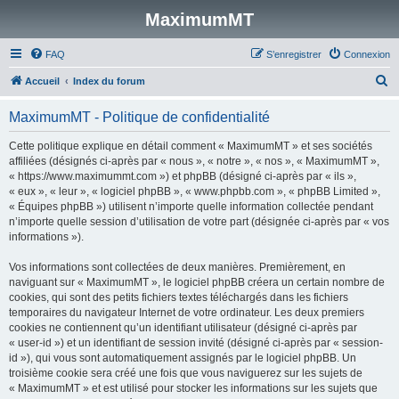
MaximumMT
FAQ
S’enregistrer
Connexion
R
Accueil
Index du forum
e
MaximumMT - Politique de confidentialité
c
h
Cette politique explique en détail comment « MaximumMT » et ses sociétés
affiliées (désignés ci-après par « nous », « notre », « nos », « MaximumMT »,
e
« https://www.maximummt.com ») et phpBB (désigné ci-après par « ils »,
r
« eux », « leur », « logiciel phpBB », « www.phpbb.com », « phpBB Limited »,
« Équipes phpBB ») utilisent n’importe quelle information collectée pendant
c
n’importe quelle session d’utilisation de votre part (désignée ci-après par « vos
h
informations »).
e
Vos informations sont collectées de deux manières. Premièrement, en
r
naviguant sur « MaximumMT », le logiciel phpBB créera un certain nombre de
cookies, qui sont des petits fichiers textes téléchargés dans les fichiers
temporaires du navigateur Internet de votre ordinateur. Les deux premiers
cookies ne contiennent qu’un identifiant utilisateur (désigné ci-après par
« user-id ») et un identifiant de session invité (désigné ci-après par « session-
id »), qui vous sont automatiquement assignés par le logiciel phpBB. Un
troisième cookie sera créé une fois que vous naviguerez sur les sujets de
« MaximumMT » et est utilisé pour stocker les informations sur les sujets que