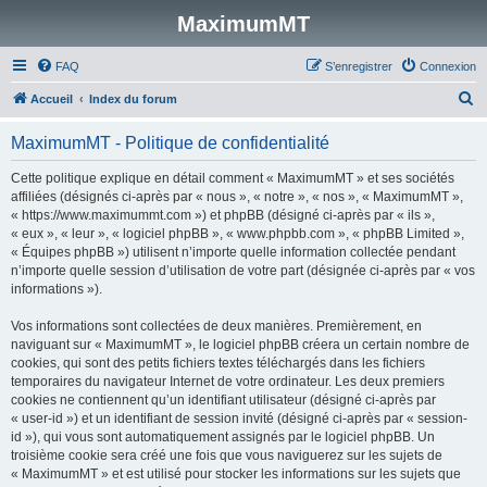
MaximumMT
FAQ
S’enregistrer
Connexion
R
Accueil
Index du forum
e
MaximumMT - Politique de confidentialité
c
h
Cette politique explique en détail comment « MaximumMT » et ses sociétés
affiliées (désignés ci-après par « nous », « notre », « nos », « MaximumMT »,
e
« https://www.maximummt.com ») et phpBB (désigné ci-après par « ils »,
r
« eux », « leur », « logiciel phpBB », « www.phpbb.com », « phpBB Limited »,
« Équipes phpBB ») utilisent n’importe quelle information collectée pendant
c
n’importe quelle session d’utilisation de votre part (désignée ci-après par « vos
h
informations »).
e
Vos informations sont collectées de deux manières. Premièrement, en
r
naviguant sur « MaximumMT », le logiciel phpBB créera un certain nombre de
cookies, qui sont des petits fichiers textes téléchargés dans les fichiers
temporaires du navigateur Internet de votre ordinateur. Les deux premiers
cookies ne contiennent qu’un identifiant utilisateur (désigné ci-après par
« user-id ») et un identifiant de session invité (désigné ci-après par « session-
id »), qui vous sont automatiquement assignés par le logiciel phpBB. Un
troisième cookie sera créé une fois que vous naviguerez sur les sujets de
« MaximumMT » et est utilisé pour stocker les informations sur les sujets que