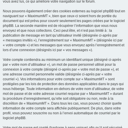
vous avez lus, ce qui améliore votre navigation sur le forum.
Nous pouvons également créer des cookies externes au logiciel phpBB tout en
naviguant sur « MaximumMT », bien que ceux-ci soient hors de portée du
document qui est prévu pour couvrir seulement les pages créées par le logiciel
phpBB. La seconde manière est de récupérer l’information que vous nous
envoyez et que nous collectons. Ceci peut être, et n’est pas limité à : la
publication de message en tant qu’utilisateur invité (désignée ci-après par
« messages invités »), l’enregistrement sur « MaximumMT » (désignée ici par
« votre compte ») et les messages que vous envoyez après l’enregistrement et
lors d’une connexion (désignés ici par « vos messages »).
Votre compte contiendra au minimum un identifiant unique (désigné ci-après
par « votre nom d’utilisateur »), un mot de passe personnel utilisé pour la
connexion à votre compte (désigné ci-après par « votre mot de passe »), et
une adresse courriel personnelle valide (désignée ci-après par « votre
courriel »). Vos informations pour votre compte sur « MaximumMT » sont
protégées par les lois de protection des données applicables dans le pays qui
nous héberge. Toute information en-dehors de votre nom d’utilisateur, de votre
mot de passe et de votre adresse courriel requise par « MaximumMT » durant
la procédure d’enregistrement, qu’elle soit obligatoire ou non, reste à la
discrétion de « MaximumMT ». Dans tous les cas, vous pouvez choisir quelle
information de votre compte sera affichée publiquement. De plus, dans votre
profil, vous pouvez souscrire ou non à l’envoi automatique de courriel par le
logiciel phpBB.
Votre mot de passe est crypté (hashage à sens unique) afin qu’il soit sécurisé.