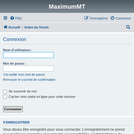
MaximumMT
FAQ
S’enregistrer
Connexion
R
Accueil
Index du forum
e
Connexion
c
h
Nom d’utilisateur :
e
r
Mot de passe :
c
J’ai oublié mon mot de passe
h
Renvoyer le courriel de confirmation
e
Se souvenir de moi
r
Cacher mon statut en ligne pour cette session
S’ENREGISTRER
Vous devez être enregistré pour vous connecter. L’enregistrement ne prend