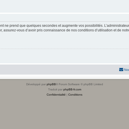
ment ne prend que quelques secondes et augmente vos possibilités. L’administrate
 assurez-vous d’avoir pris connaissance de nos conditions d’utilisation et de notre 
Nou
Développé par
phpBB
® Forum Software © phpBB Limited
Traduit par
phpBB-fr.com
Confidentialité
|
Conditions