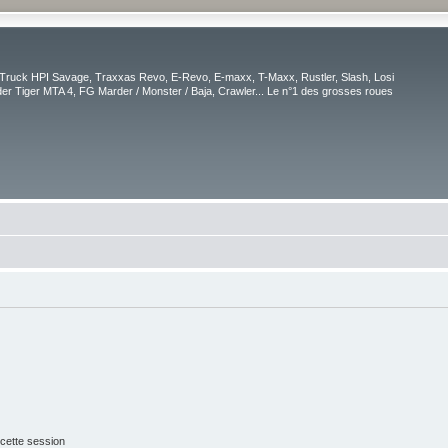
Truck HPI Savage, Traxxas Revo, E-Revo, E-maxx, T-Maxx, Rustler, Slash, Losi
r Tiger MTA 4, FG Marder / Monster / Baja, Crawler... Le n°1 des grosses roues
cette session