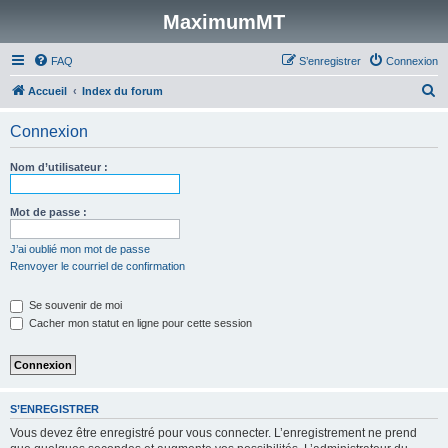
MaximumMT
FAQ
S’enregistrer
Connexion
R
Accueil
Index du forum
e
Connexion
c
h
Nom d’utilisateur :
e
r
Mot de passe :
c
J’ai oublié mon mot de passe
h
Renvoyer le courriel de confirmation
e
Se souvenir de moi
r
Cacher mon statut en ligne pour cette session
S’ENREGISTRER
Vous devez être enregistré pour vous connecter. L’enregistrement ne prend