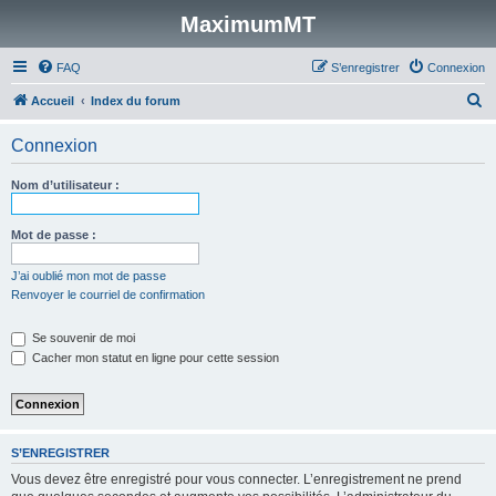
MaximumMT
FAQ
S’enregistrer
Connexion
R
Accueil
Index du forum
e
Connexion
c
h
Nom d’utilisateur :
e
r
Mot de passe :
c
J’ai oublié mon mot de passe
h
Renvoyer le courriel de confirmation
e
Se souvenir de moi
r
Cacher mon statut en ligne pour cette session
S’ENREGISTRER
Vous devez être enregistré pour vous connecter. L’enregistrement ne prend