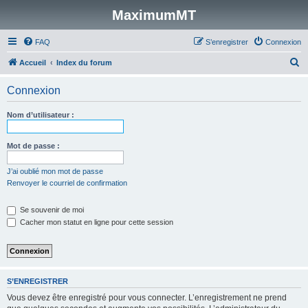
MaximumMT
FAQ
S’enregistrer
Connexion
R
Accueil
Index du forum
e
Connexion
c
h
Nom d’utilisateur :
e
r
Mot de passe :
c
J’ai oublié mon mot de passe
h
Renvoyer le courriel de confirmation
e
Se souvenir de moi
r
Cacher mon statut en ligne pour cette session
S’ENREGISTRER
Vous devez être enregistré pour vous connecter. L’enregistrement ne prend