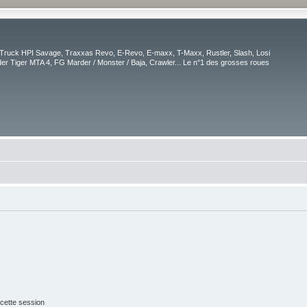
Truck HPI Savage, Traxxas Revo, E-Revo, E-maxx, T-Maxx, Rustler, Slash, Losi
r Tiger MTA 4, FG Marder / Monster / Baja, Crawler... Le n°1 des grosses roues
cette session