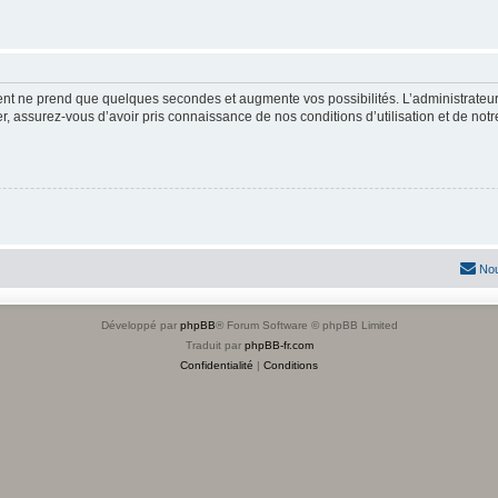
ment ne prend que quelques secondes et augmente vos possibilités. L’administrate
 assurez-vous d’avoir pris connaissance de nos conditions d’utilisation et de notre 
Nou
Développé par
phpBB
® Forum Software © phpBB Limited
Traduit par
phpBB-fr.com
Confidentialité
|
Conditions