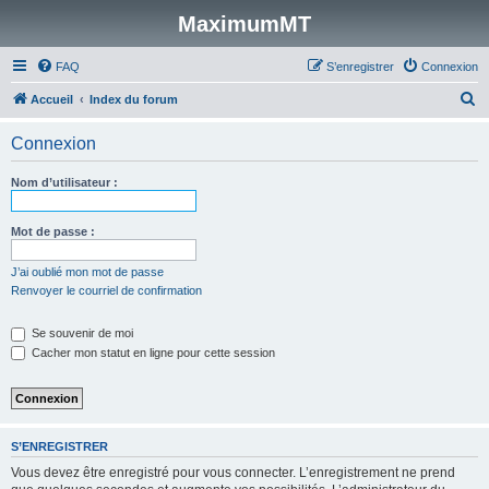
MaximumMT
FAQ
S’enregistrer
Connexion
R
Accueil
Index du forum
e
Connexion
c
h
Nom d’utilisateur :
e
r
Mot de passe :
c
J’ai oublié mon mot de passe
h
Renvoyer le courriel de confirmation
e
Se souvenir de moi
r
Cacher mon statut en ligne pour cette session
S’ENREGISTRER
Vous devez être enregistré pour vous connecter. L’enregistrement ne prend