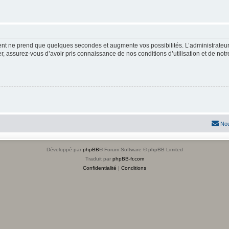
ment ne prend que quelques secondes et augmente vos possibilités. L’administrate
 assurez-vous d’avoir pris connaissance de nos conditions d’utilisation et de notre 
Nou
Développé par
phpBB
® Forum Software © phpBB Limited
Traduit par
phpBB-fr.com
Confidentialité
|
Conditions