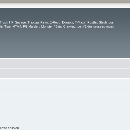
Truck HPI Savage, Traxxas Revo, E-Revo, E-maxx, T-Maxx, Rustler, Slash, Losi
r Tiger MTA 4, FG Marder / Monster / Baja, Crawler... Le n°1 des grosses roues
cette session