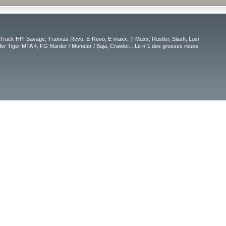
Truck HPI Savage, Traxxas Revo, E-Revo, E-maxx, T-Maxx, Rustler, Slash, Losi
r Tiger MTA 4, FG Marder / Monster / Baja, Crawler... Le n°1 des grosses roues