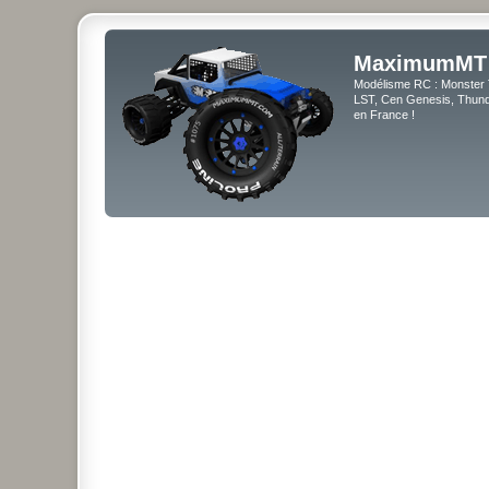
MaximumMT
Modélisme RC : Monster 
LST, Cen Genesis, Thunde
en France !