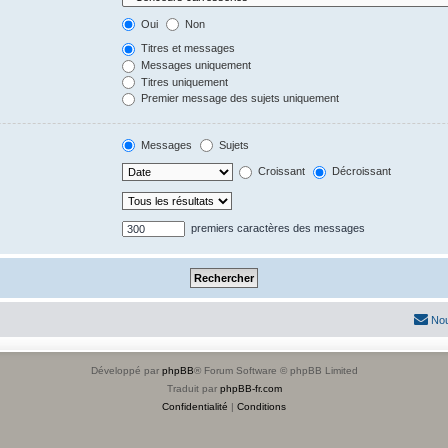
Oui
Non
Titres et messages
Messages uniquement
Titres uniquement
Premier message des sujets uniquement
Messages
Sujets
Croissant
Décroissant
premiers caractères des messages
Nou
Développé par
phpBB
® Forum Software © phpBB Limited
Traduit par
phpBB-fr.com
Confidentialité
|
Conditions