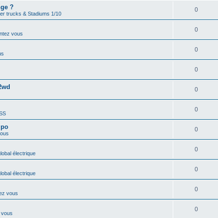
nge ?
0
er trucks & Stadiums 1/10
0
ntez vous
0
us
0
 2wd
0
0
 SS
ipo
0
vous
0
obal électrique
0
obal électrique
0
ez vous
0
 vous