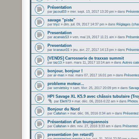
Présentation
par
jacouil33
»
mer. sept. 13, 2017 13:20 pm
» dans
Présent
savage "piste"
par
tnyz
»
dim. juil. 09, 2017 14:37 pm
» dans
Réglages (chas
Presentation
par
acanais53
»
ven. mai 19, 2017 11:21 am
» dans
Présent
Presentation
par
kranaux01
»
jeu. avr. 27, 2017 14:13 pm
» dans
Présent
[VENDS] Carrosserie de traxxas summit
par
taz13
»
sam. mars 11, 2017 10:14 am
» dans
Autres cat
bonjour, bonjour !
par
ar-man
»
mar. mars 07, 2017 16:01 pm
» dans
Présente
probleme moteur...
par
servietsky
»
sam. févr. 25, 2017 20:09 pm
» dans
Savag
HPI Savage XL K5.9 avec châssis tubulaire (Tro
par
Elie973
»
mar. déc. 06, 2016 6:22 am
» dans
Photos 
Bonjour du Nord
par
Callahan
»
mar. déc. 06, 2016 0:34 am
» dans
Présentez
Présentation d'un tourquennois
par
Callahan
»
dim. nov. 27, 2016 3:33 am
» dans
Présentez
presentation (en retard!)
par
monsterjam warrior
»
lun. oct. 31, 2016 22:30 pm
» dans