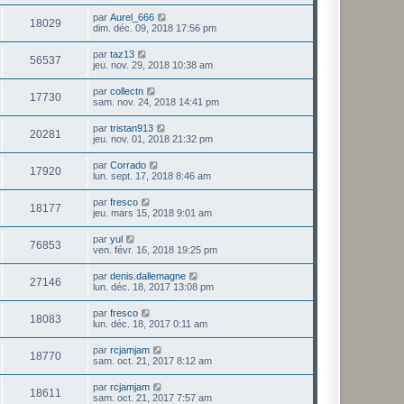
par
Aurel_666
18029
dim. déc. 09, 2018 17:56 pm
par
taz13
56537
jeu. nov. 29, 2018 10:38 am
par
collectn
17730
sam. nov. 24, 2018 14:41 pm
par
tristan913
20281
jeu. nov. 01, 2018 21:32 pm
par
Corrado
17920
lun. sept. 17, 2018 8:46 am
par
fresco
18177
jeu. mars 15, 2018 9:01 am
par
yul
76853
ven. févr. 16, 2018 19:25 pm
par
denis.dallemagne
27146
lun. déc. 18, 2017 13:08 pm
par
fresco
18083
lun. déc. 18, 2017 0:11 am
par
rcjamjam
18770
sam. oct. 21, 2017 8:12 am
par
rcjamjam
18611
sam. oct. 21, 2017 7:57 am