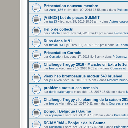
Présentation nouveau membre
par
Aurel_666
»
dim. déc. 09, 2018 17:56 pm
» dans
Présent
[VENDS] Lot de pièces SUMMIT
par
taz13
»
jeu. nov. 29, 2018 10:38 am
» dans
Autres categ
Hello de collectn
par
collectn
»
sam. nov. 24, 2018 14:41 pm
» dans
Présente
Runs dans le 91
par
tristan913
»
jeu. nov. 01, 2018 21:32 pm
» dans
MT cher
Présentation Corrado
par
Corrado
»
lun. sept. 17, 2018 8:46 am
» dans
Présentez
Challenge Truggy 2018 - Manche en Extra le 1er
par
fresco
»
jeu. mars 15, 2018 9:01 am
» dans
Courses et 
vieux hsp brontosaurus moteur 540 brushed
par
yul
»
ven. févr. 16, 2018 19:25 pm
» dans
Moteurs brush
problème moteur cen nemesis
par
denis.dallemagne
»
lun. déc. 18, 2017 13:08 pm
» dans
M
Challenge Truggy : le planning de la saison 20
par
fresco
»
lun. déc. 18, 2017 0:11 am
» dans
Courses et r
Bonjour Belgique / Gaume
par
rcjamjam
»
sam. oct. 21, 2017 8:12 am
» dans
Présente
RCJAMJAM - Bonjour de la Gaume
par
rcjamjam
»
sam. oct. 21, 2017 7:57 am
» dans
Présente