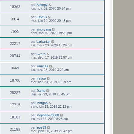
par
Stampy
10383
lun. nov. 02, 2020 20:24 pm
par
Este13
9914
mer. juin 24, 2020 20:43 pm
par
ying-yang
7655
sam. mai 02, 2020 19:26 pm
par
barbarian
22217
lun. mars 23, 2020 15:26 pm
par
C2cro
20744
mar. déc. 17, 2019 23:57 pm
par
Jamess
8469
jeu. nov. 28, 2019 3:22 am
par
fresco
18766
mer. oct. 23, 2019 10:19 am
par
Dams
25227
dim. juin 23, 2019 23:45 pm
par
Morgan
17715
sam. juin 15, 2019 22:12 pm
par
stephane76000
18101
jeu. mai 16, 2019 8:28 am
par
jege33
31188
mer. janv. 30, 2019 21:42 pm