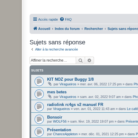
Accès rapide
FAQ
Accueil
Index du forum
Rechercher
Sujets sans répon
Sujets sans réponse
Aller à la recherche avancée
Rechercher
Recherche avancée
SUJETS
KIT NOZ pour Buggy 1/8
par
Viragueiros
»
mer. avr. 06, 2022 17:25 pm
» dans
Ph
mes betes
par
Viragueiros
»
sam. avr. 02, 2022 9:07 am
» dans
Pho
radiolink rc4gs v2 manuel FR
par
Viragueiros
»
ven. avr. 01, 2022 11:43 am
» dans
Le caf
Bonsoir
par
WOLF56
»
sam. févr. 19, 2022 19:07 pm
» dans
Présent
Présentation
par
ChanceAppleton
»
mer. déc. 01, 2021 12:25 pm
» dans
P