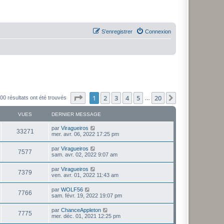
S’enregistrer
Connexion
Page
1
sur
20
1
2
3
4
5
20
Suivante
00 résultats ont été trouvés
…
VUES
DERNIER MESSAGE
par
Viragueiros
33271
mer. avr. 06, 2022 17:25 pm
par
Viragueiros
7577
sam. avr. 02, 2022 9:07 am
par
Viragueiros
7379
ven. avr. 01, 2022 11:43 am
par
WOLF56
7766
sam. févr. 19, 2022 19:07 pm
par
ChanceAppleton
7775
mer. déc. 01, 2021 12:25 pm