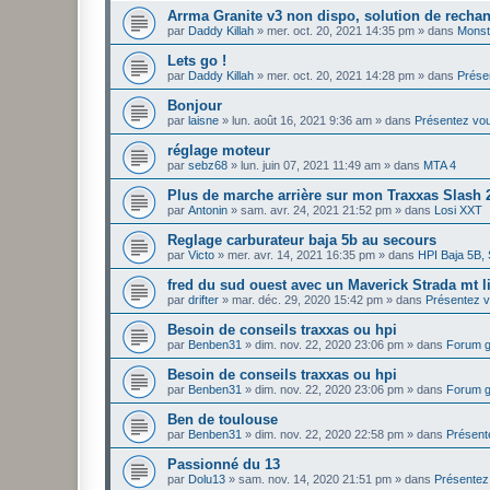
Arrma Granite v3 non dispo, solution de recha
par
Daddy Killah
»
mer. oct. 20, 2021 14:35 pm
» dans
Monst
Lets go !
par
Daddy Killah
»
mer. oct. 20, 2021 14:28 pm
» dans
Prése
Bonjour
par
laisne
»
lun. août 16, 2021 9:36 am
» dans
Présentez vo
réglage moteur
par
sebz68
»
lun. juin 07, 2021 11:49 am
» dans
MTA 4
Plus de marche arrière sur mon Traxxas Slash
par
Antonin
»
sam. avr. 24, 2021 21:52 pm
» dans
Losi XXT
Reglage carburateur baja 5b au secours
par
Victo
»
mer. avr. 14, 2021 16:35 pm
» dans
HPI Baja 5B,
fred du sud ouest avec un Maverick Strada mt l
par
drifter
»
mar. déc. 29, 2020 15:42 pm
» dans
Présentez 
Besoin de conseils traxxas ou hpi
par
Benben31
»
dim. nov. 22, 2020 23:06 pm
» dans
Forum gl
Besoin de conseils traxxas ou hpi
par
Benben31
»
dim. nov. 22, 2020 23:06 pm
» dans
Forum gl
Ben de toulouse
par
Benben31
»
dim. nov. 22, 2020 22:58 pm
» dans
Présent
Passionné du 13
par
Dolu13
»
sam. nov. 14, 2020 21:51 pm
» dans
Présentez