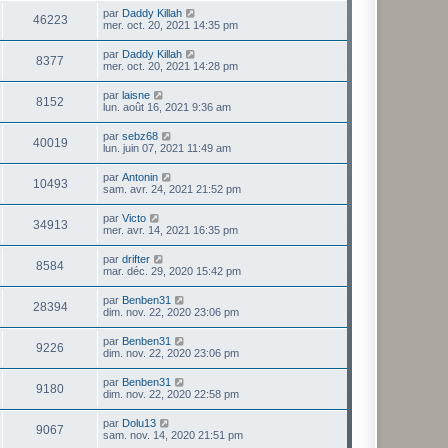
par
Daddy Killah
46223
mer. oct. 20, 2021 14:35 pm
par
Daddy Killah
8377
mer. oct. 20, 2021 14:28 pm
par
laisne
8152
lun. août 16, 2021 9:36 am
par
sebz68
40019
lun. juin 07, 2021 11:49 am
par
Antonin
10493
sam. avr. 24, 2021 21:52 pm
par
Victo
34913
mer. avr. 14, 2021 16:35 pm
par
drifter
8584
mar. déc. 29, 2020 15:42 pm
par
Benben31
28394
dim. nov. 22, 2020 23:06 pm
par
Benben31
9226
dim. nov. 22, 2020 23:06 pm
par
Benben31
9180
dim. nov. 22, 2020 22:58 pm
par
Dolu13
9067
sam. nov. 14, 2020 21:51 pm