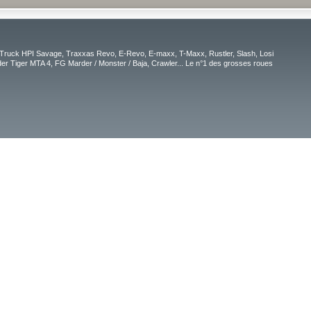
Truck HPI Savage, Traxxas Revo, E-Revo, E-maxx, T-Maxx, Rustler, Slash, Losi
r Tiger MTA 4, FG Marder / Monster / Baja, Crawler... Le n°1 des grosses roues