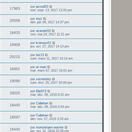
par
jacouil33
17963
mer. sept. 13, 2017 13:20 pm
par
tnyz
20558
dim. juil. 09, 2017 14:37 pm
par
acanais53
18435
ven. mai 19, 2017 11:21 am
par
kranaux01
18409
jeu. avr. 27, 2017 14:13 pm
par
taz13
20215
sam. mars 11, 2017 10:14 am
par
ar-man
18461
mar. mars 07, 2017 16:01 pm
par
servietsky
19090
sam. févr. 25, 2017 20:09 pm
par
Elie973
33025
mar. déc. 06, 2016 6:22 am
par
Callahan
18445
mar. déc. 06, 2016 0:34 am
par
Callahan
18597
dim. nov. 27, 2016 3:33 am
par
monsterjam warrior
18445
lun. oct. 31, 2016 22:30 pm