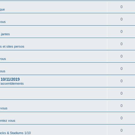
0
que
0
vous
0
 jantes
0
s et sites persos
0
vous
0
vous
10/11/2019
0
 rassemblements
0
0
 vous
0
entez vous
0
ucks & Stadiums 1/10