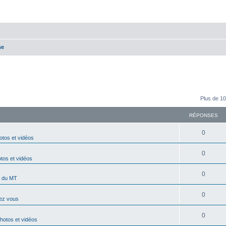
se
Plus de 10
RÉPONSES
0
otos et vidéos
0
tos et vidéos
0
é du MT
0
ez vous
0
hotos et vidéos