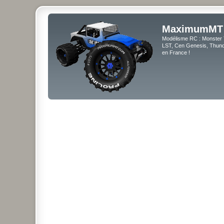
MaximumMT
Modélisme RC : Monster 
LST, Cen Genesis, Thunde
en France !