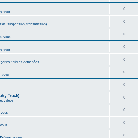
0
ez vous
0
sis, suspension, transmission)
0
ez vous
0
ez vous
0
egories / pièces detachées
0
z vous
0
e
phy Truck)
0
et vidéos
0
 vous
0
 vous
0
Présentez vous