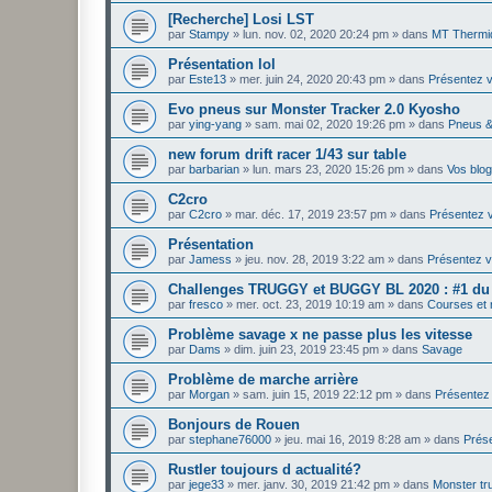
[Recherche] Losi LST
par
Stampy
»
lun. nov. 02, 2020 20:24 pm
» dans
MT Thermi
Présentation lol
par
Este13
»
mer. juin 24, 2020 20:43 pm
» dans
Présentez 
Evo pneus sur Monster Tracker 2.0 Kyosho
par
ying-yang
»
sam. mai 02, 2020 19:26 pm
» dans
Pneus &
new forum drift racer 1/43 sur table
par
barbarian
»
lun. mars 23, 2020 15:26 pm
» dans
Vos blog
C2cro
par
C2cro
»
mar. déc. 17, 2019 23:57 pm
» dans
Présentez 
Présentation
par
Jamess
»
jeu. nov. 28, 2019 3:22 am
» dans
Présentez 
Challenges TRUGGY et BUGGY BL 2020 : #1 du 
par
fresco
»
mer. oct. 23, 2019 10:19 am
» dans
Courses et
Problème savage x ne passe plus les vitesse
par
Dams
»
dim. juin 23, 2019 23:45 pm
» dans
Savage
Problème de marche arrière
par
Morgan
»
sam. juin 15, 2019 22:12 pm
» dans
Présentez
Bonjours de Rouen
par
stephane76000
»
jeu. mai 16, 2019 8:28 am
» dans
Prés
Rustler toujours d actualité?
par
jege33
»
mer. janv. 30, 2019 21:42 pm
» dans
Monster tr