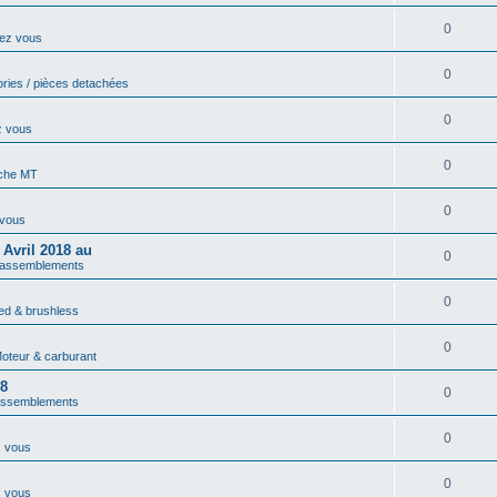
0
ez vous
0
ories / pièces detachées
0
z vous
0
che MT
0
 vous
 Avril 2018 au
0
rassemblements
0
ed & brushless
0
oteur & carburant
18
0
assemblements
0
z vous
0
z vous