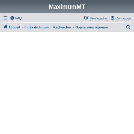
MaximumMT
FAQ
S’enregistrer
Connexion
R
Accueil
Index du forum
Rechercher
Sujets sans réponse
e
c
h
e
r
c
h
e
r