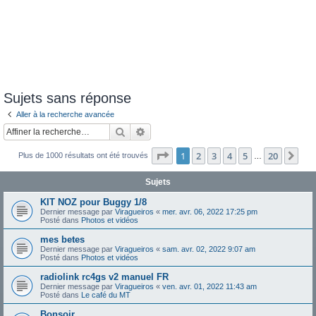
Sujets sans réponse
Aller à la recherche avancée
Rechercher
Recherche avancée
Page
1
sur
20
1
2
3
4
5
20
Sui
Plus de 1000 résultats ont été trouvés
…
Sujets
KIT NOZ pour Buggy 1/8
Dernier message par
Viragueiros
«
mer. avr. 06, 2022 17:25 pm
Posté dans
Photos et vidéos
mes betes
Dernier message par
Viragueiros
«
sam. avr. 02, 2022 9:07 am
Posté dans
Photos et vidéos
radiolink rc4gs v2 manuel FR
Dernier message par
Viragueiros
«
ven. avr. 01, 2022 11:43 am
Posté dans
Le café du MT
Bonsoir