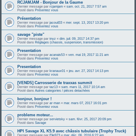
RCJAMJAM - Bonjour de la Gaume
Dernier message par
rcjamjam
«
sam. oct. 21, 2017 7:57 am
Posté dans
Présentez vous
Présentation
Dernier message par
jacouil33
«
mer. sept. 13, 2017 13:20 pm
Posté dans
Présentez vous
savage "piste"
Dernier message par
tnyz
«
dim. juil. 09, 2017 14:37 pm
Posté dans
Réglages (chassis, suspension, transmission)
Presentation
Dernier message par
acanais53
«
ven. mai 19, 2017 11:21 am
Posté dans
Présentez vous
Presentation
Dernier message par
kranaux01
«
jeu. avr. 27, 2017 14:13 pm
Posté dans
Présentez vous
[VENDS] Carrosserie de traxxas summit
Dernier message par
taz13
«
sam. mars 11, 2017 10:14 am
Posté dans
Autres categories / pièces detachées
bonjour, bonjour !
Dernier message par
ar-man
«
mar. mars 07, 2017 16:01 pm
Posté dans
Présentez vous
probleme moteur...
Dernier message par
servietsky
«
sam. févr. 25, 2017 20:09 pm
Posté dans
Savage
HPI Savage XL K5.9 avec châssis tubulaire (Trophy Truck)
Dernier message par
Elie973
«
mar. déc. 06, 2016 6:22 am