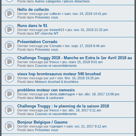
Posté dans
Autres categories / pièces detachées
Hello de collectn
Dernier message par
collectn
«
sam. nov. 24, 2018 14:41 pm
Posté dans
Présentez vous
Runs dans le 91
Dernier message par
tristan913
«
jeu. nov. 01, 2018 21:32 pm
Posté dans
MT cherche MT
Présentation Corrado
Dernier message par
Corrado
«
lun. sept. 17, 2018 8:46 am
Posté dans
Présentez vous
Challenge Truggy 2018 - Manche en Extra le 1er Avril 2018 au
Dernier message par
fresco
«
jeu. mars 15, 2018 9:01 am
Posté dans
Courses et rassemblements
vieux hsp brontosaurus moteur 540 brushed
Dernier message par
yul
«
ven. févr. 16, 2018 19:25 pm
Posté dans
Moteurs brushed & brushless
problème moteur cen nemesis
Dernier message par
denis.dallemagne
«
lun. déc. 18, 2017 13:08 pm
Posté dans
Moteur & carburant
Challenge Truggy : le planning de la saison 2018
Dernier message par
fresco
«
lun. déc. 18, 2017 0:11 am
Posté dans
Courses et rassemblements
Bonjour Belgique / Gaume
Dernier message par
rcjamjam
«
sam. oct. 21, 2017 8:12 am
Posté dans
Présentez vous