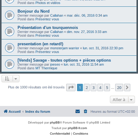
Posté dans
Photos et vidéos
Bonjour du Nord
Dernier message par
Callahan
«
mar. déc. 06, 2016 0:34 am
Posté dans
Présentez vous
Présentation d'un tourquennois
Dernier message par
Callahan
«
dim. nov. 27, 2016 3:33 am
Posté dans
Présentez vous
presentation (en retard!)
Dernier message par
monsterjam warrior
«
lun. oct. 31, 2016 22:30 pm
Posté dans
Présentez vous
[Vends] Savage - toutes options + pièces options
Dernier message par
joeseo
«
lun. oct. 31, 2016 11:54 am
Posté dans
MT Thermique
Page
1
sur
20
1
2
3
4
5
20
Sui
Plus de 1000 résultats ont été trouvés
…
Aller à
Accueil
Index du forum
Heures au format
UTC+02:00
Développé par
phpBB
® Forum Software © phpBB Limited
Traduit par
phpBB-fr.com
Confidentialité
|
Conditions