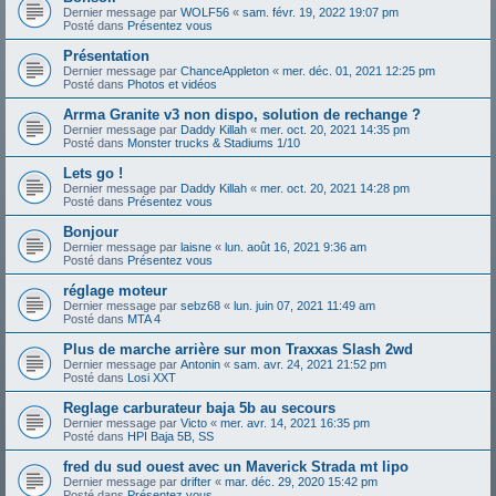
Dernier message par
WOLF56
«
sam. févr. 19, 2022 19:07 pm
Posté dans
Présentez vous
Présentation
Dernier message par
ChanceAppleton
«
mer. déc. 01, 2021 12:25 pm
Posté dans
Photos et vidéos
Arrma Granite v3 non dispo, solution de rechange ?
Dernier message par
Daddy Killah
«
mer. oct. 20, 2021 14:35 pm
Posté dans
Monster trucks & Stadiums 1/10
Lets go !
Dernier message par
Daddy Killah
«
mer. oct. 20, 2021 14:28 pm
Posté dans
Présentez vous
Bonjour
Dernier message par
laisne
«
lun. août 16, 2021 9:36 am
Posté dans
Présentez vous
réglage moteur
Dernier message par
sebz68
«
lun. juin 07, 2021 11:49 am
Posté dans
MTA 4
Plus de marche arrière sur mon Traxxas Slash 2wd
Dernier message par
Antonin
«
sam. avr. 24, 2021 21:52 pm
Posté dans
Losi XXT
Reglage carburateur baja 5b au secours
Dernier message par
Victo
«
mer. avr. 14, 2021 16:35 pm
Posté dans
HPI Baja 5B, SS
fred du sud ouest avec un Maverick Strada mt lipo
Dernier message par
drifter
«
mar. déc. 29, 2020 15:42 pm
Posté dans
Présentez vous