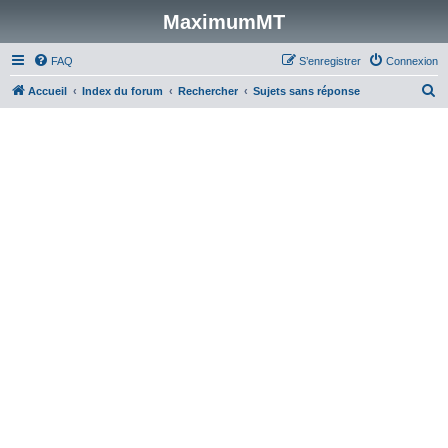
MaximumMT
FAQ
S’enregistrer
Connexion
R
Accueil
Index du forum
Rechercher
Sujets sans réponse
e
c
h
e
r
c
h
e
r