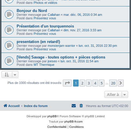
Posté dans
Photos et vidéos
Bonjour du Nord
Dernier message par
Callahan
«
mar. déc. 06, 2016 0:34 am
Posté dans
Présentez vous
Présentation d'un tourquennois
Dernier message par
Callahan
«
dim. nov. 27, 2016 3:33 am
Posté dans
Présentez vous
presentation (en retard!)
Dernier message par
monsterjam warrior
«
lun. oct. 31, 2016 22:30 pm
Posté dans
Présentez vous
[Vends] Savage - toutes options + pièces options
Dernier message par
joeseo
«
lun. oct. 31, 2016 11:54 am
Posté dans
MT Thermique
Page
1
sur
20
1
2
3
4
5
20
Sui
Plus de 1000 résultats ont été trouvés
…
Aller à
Accueil
Index du forum
Heures au format
UTC+02:00
Développé par
phpBB
® Forum Software © phpBB Limited
Traduit par
phpBB-fr.com
Confidentialité
|
Conditions