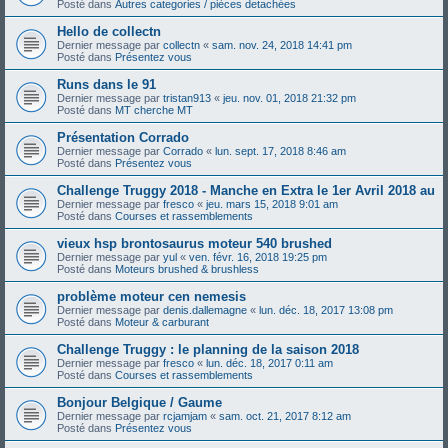
Posté dans
Autres categories / pièces detachées
Hello de collectn
Dernier message par
collectn
«
sam. nov. 24, 2018 14:41 pm
Posté dans
Présentez vous
Runs dans le 91
Dernier message par
tristan913
«
jeu. nov. 01, 2018 21:32 pm
Posté dans
MT cherche MT
Présentation Corrado
Dernier message par
Corrado
«
lun. sept. 17, 2018 8:46 am
Posté dans
Présentez vous
Challenge Truggy 2018 - Manche en Extra le 1er Avril 2018 au
Dernier message par
fresco
«
jeu. mars 15, 2018 9:01 am
Posté dans
Courses et rassemblements
vieux hsp brontosaurus moteur 540 brushed
Dernier message par
yul
«
ven. févr. 16, 2018 19:25 pm
Posté dans
Moteurs brushed & brushless
problème moteur cen nemesis
Dernier message par
denis.dallemagne
«
lun. déc. 18, 2017 13:08 pm
Posté dans
Moteur & carburant
Challenge Truggy : le planning de la saison 2018
Dernier message par
fresco
«
lun. déc. 18, 2017 0:11 am
Posté dans
Courses et rassemblements
Bonjour Belgique / Gaume
Dernier message par
rcjamjam
«
sam. oct. 21, 2017 8:12 am
Posté dans
Présentez vous