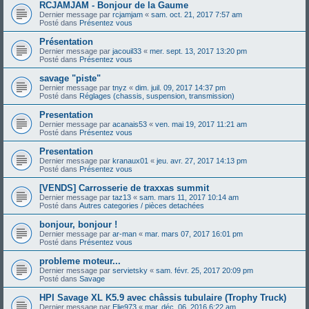
RCJAMJAM - Bonjour de la Gaume
Dernier message par
rcjamjam
«
sam. oct. 21, 2017 7:57 am
Posté dans
Présentez vous
Présentation
Dernier message par
jacouil33
«
mer. sept. 13, 2017 13:20 pm
Posté dans
Présentez vous
savage "piste"
Dernier message par
tnyz
«
dim. juil. 09, 2017 14:37 pm
Posté dans
Réglages (chassis, suspension, transmission)
Presentation
Dernier message par
acanais53
«
ven. mai 19, 2017 11:21 am
Posté dans
Présentez vous
Presentation
Dernier message par
kranaux01
«
jeu. avr. 27, 2017 14:13 pm
Posté dans
Présentez vous
[VENDS] Carrosserie de traxxas summit
Dernier message par
taz13
«
sam. mars 11, 2017 10:14 am
Posté dans
Autres categories / pièces detachées
bonjour, bonjour !
Dernier message par
ar-man
«
mar. mars 07, 2017 16:01 pm
Posté dans
Présentez vous
probleme moteur...
Dernier message par
servietsky
«
sam. févr. 25, 2017 20:09 pm
Posté dans
Savage
HPI Savage XL K5.9 avec châssis tubulaire (Trophy Truck)
Dernier message par
Elie973
«
mar. déc. 06, 2016 6:22 am