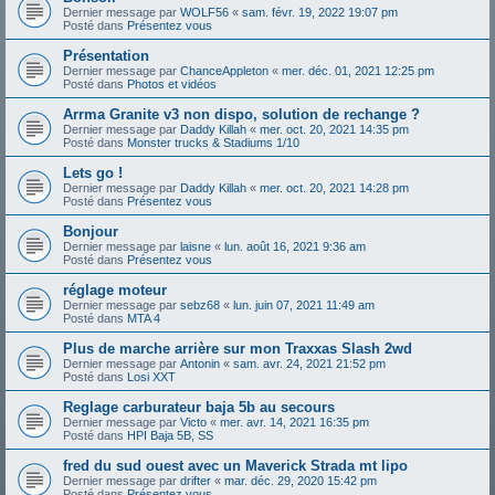
Dernier message par
WOLF56
«
sam. févr. 19, 2022 19:07 pm
Posté dans
Présentez vous
Présentation
Dernier message par
ChanceAppleton
«
mer. déc. 01, 2021 12:25 pm
Posté dans
Photos et vidéos
Arrma Granite v3 non dispo, solution de rechange ?
Dernier message par
Daddy Killah
«
mer. oct. 20, 2021 14:35 pm
Posté dans
Monster trucks & Stadiums 1/10
Lets go !
Dernier message par
Daddy Killah
«
mer. oct. 20, 2021 14:28 pm
Posté dans
Présentez vous
Bonjour
Dernier message par
laisne
«
lun. août 16, 2021 9:36 am
Posté dans
Présentez vous
réglage moteur
Dernier message par
sebz68
«
lun. juin 07, 2021 11:49 am
Posté dans
MTA 4
Plus de marche arrière sur mon Traxxas Slash 2wd
Dernier message par
Antonin
«
sam. avr. 24, 2021 21:52 pm
Posté dans
Losi XXT
Reglage carburateur baja 5b au secours
Dernier message par
Victo
«
mer. avr. 14, 2021 16:35 pm
Posté dans
HPI Baja 5B, SS
fred du sud ouest avec un Maverick Strada mt lipo
Dernier message par
drifter
«
mar. déc. 29, 2020 15:42 pm
Posté dans
Présentez vous