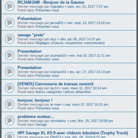
RCJAMJAM - Bonjour de la Gaume
Dernier message par
rcjamjam
«
sam. oct. 21, 2017 7:57 am
Posté dans
Présentez vous
Présentation
Dernier message par
jacouil33
«
mer. sept. 13, 2017 13:20 pm
Posté dans
Présentez vous
savage "piste"
Dernier message par
tnyz
«
dim. juil. 09, 2017 14:37 pm
Posté dans
Réglages (chassis, suspension, transmission)
Presentation
Dernier message par
acanais53
«
ven. mai 19, 2017 11:21 am
Posté dans
Présentez vous
Presentation
Dernier message par
kranaux01
«
jeu. avr. 27, 2017 14:13 pm
Posté dans
Présentez vous
[VENDS] Carrosserie de traxxas summit
Dernier message par
taz13
«
sam. mars 11, 2017 10:14 am
Posté dans
Autres categories / pièces detachées
bonjour, bonjour !
Dernier message par
ar-man
«
mar. mars 07, 2017 16:01 pm
Posté dans
Présentez vous
probleme moteur...
Dernier message par
servietsky
«
sam. févr. 25, 2017 20:09 pm
Posté dans
Savage
HPI Savage XL K5.9 avec châssis tubulaire (Trophy Truck)
Dernier message par
Elie973
«
mar. déc. 06, 2016 6:22 am