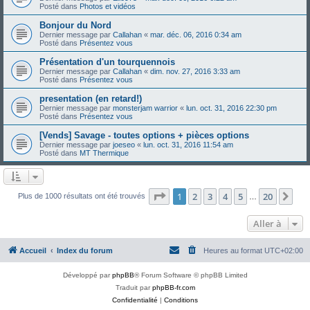
Posté dans
Photos et vidéos
Bonjour du Nord
Dernier message par
Callahan
«
mar. déc. 06, 2016 0:34 am
Posté dans
Présentez vous
Présentation d'un tourquennois
Dernier message par
Callahan
«
dim. nov. 27, 2016 3:33 am
Posté dans
Présentez vous
presentation (en retard!)
Dernier message par
monsterjam warrior
«
lun. oct. 31, 2016 22:30 pm
Posté dans
Présentez vous
[Vends] Savage - toutes options + pièces options
Dernier message par
joeseo
«
lun. oct. 31, 2016 11:54 am
Posté dans
MT Thermique
Page
1
sur
20
1
2
3
4
5
20
Sui
Plus de 1000 résultats ont été trouvés
…
Aller à
Accueil
Index du forum
Heures au format
UTC+02:00
Développé par
phpBB
® Forum Software © phpBB Limited
Traduit par
phpBB-fr.com
Confidentialité
|
Conditions