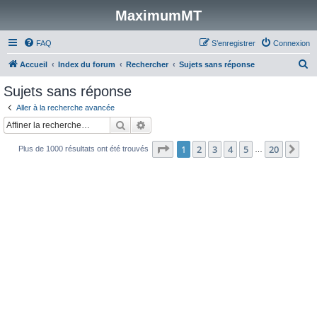
MaximumMT
FAQ
S’enregistrer
Connexion
R
Accueil
Index du forum
Rechercher
Sujets sans réponse
e
Sujets sans réponse
c
Aller à la recherche avancée
h
Rechercher
Recherche avancée
e
Page
1
sur
20
1
2
3
4
5
20
Sui
Plus de 1000 résultats ont été trouvés
r
…
c
h
e
r