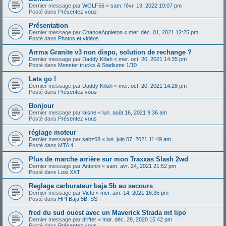
Dernier message par
WOLF56
«
sam. févr. 19, 2022 19:07 pm
Posté dans
Présentez vous
Présentation
Dernier message par
ChanceAppleton
«
mer. déc. 01, 2021 12:25 pm
Posté dans
Photos et vidéos
Arrma Granite v3 non dispo, solution de rechange ?
Dernier message par
Daddy Killah
«
mer. oct. 20, 2021 14:35 pm
Posté dans
Monster trucks & Stadiums 1/10
Lets go !
Dernier message par
Daddy Killah
«
mer. oct. 20, 2021 14:28 pm
Posté dans
Présentez vous
Bonjour
Dernier message par
laisne
«
lun. août 16, 2021 9:36 am
Posté dans
Présentez vous
réglage moteur
Dernier message par
sebz68
«
lun. juin 07, 2021 11:49 am
Posté dans
MTA 4
Plus de marche arrière sur mon Traxxas Slash 2wd
Dernier message par
Antonin
«
sam. avr. 24, 2021 21:52 pm
Posté dans
Losi XXT
Reglage carburateur baja 5b au secours
Dernier message par
Victo
«
mer. avr. 14, 2021 16:35 pm
Posté dans
HPI Baja 5B, SS
fred du sud ouest avec un Maverick Strada mt lipo
Dernier message par
drifter
«
mar. déc. 29, 2020 15:42 pm
Posté dans
Présentez vous