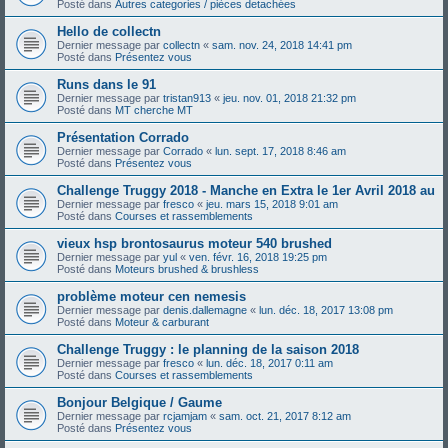
Posté dans
Autres categories / pièces detachées
Hello de collectn
Dernier message par
collectn
«
sam. nov. 24, 2018 14:41 pm
Posté dans
Présentez vous
Runs dans le 91
Dernier message par
tristan913
«
jeu. nov. 01, 2018 21:32 pm
Posté dans
MT cherche MT
Présentation Corrado
Dernier message par
Corrado
«
lun. sept. 17, 2018 8:46 am
Posté dans
Présentez vous
Challenge Truggy 2018 - Manche en Extra le 1er Avril 2018 au
Dernier message par
fresco
«
jeu. mars 15, 2018 9:01 am
Posté dans
Courses et rassemblements
vieux hsp brontosaurus moteur 540 brushed
Dernier message par
yul
«
ven. févr. 16, 2018 19:25 pm
Posté dans
Moteurs brushed & brushless
problème moteur cen nemesis
Dernier message par
denis.dallemagne
«
lun. déc. 18, 2017 13:08 pm
Posté dans
Moteur & carburant
Challenge Truggy : le planning de la saison 2018
Dernier message par
fresco
«
lun. déc. 18, 2017 0:11 am
Posté dans
Courses et rassemblements
Bonjour Belgique / Gaume
Dernier message par
rcjamjam
«
sam. oct. 21, 2017 8:12 am
Posté dans
Présentez vous