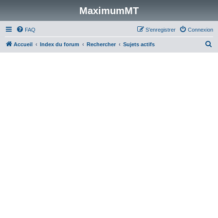
MaximumMT
FAQ
S’enregistrer
Connexion
R
Accueil
Index du forum
Rechercher
Sujets actifs
e
c
h
e
r
c
h
e
r