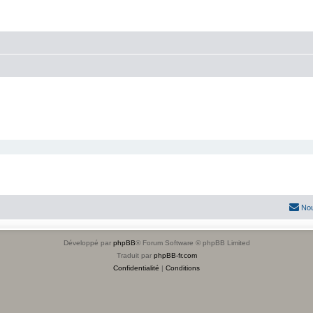
Nou
Développé par
phpBB
® Forum Software © phpBB Limited
Traduit par
phpBB-fr.com
Confidentialité
|
Conditions