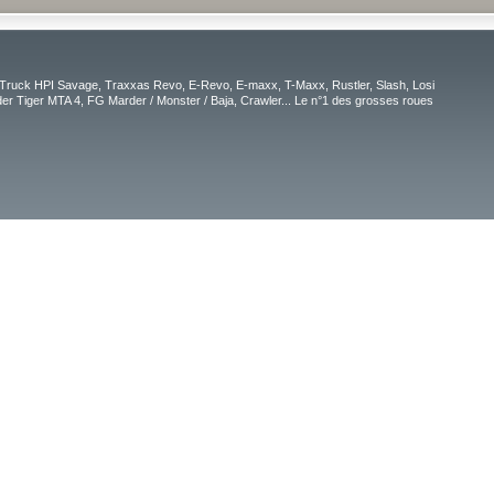
Truck HPI Savage, Traxxas Revo, E-Revo, E-maxx, T-Maxx, Rustler, Slash, Losi
r Tiger MTA 4, FG Marder / Monster / Baja, Crawler... Le n°1 des grosses roues