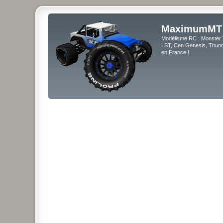
MaximumMT
Modélisme RC : Monster 
LST, Cen Genesis, Thunde
en France !