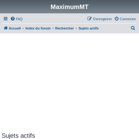
MaximumMT
FAQ
S’enregistrer
Connexion
R
Accueil
Index du forum
Rechercher
Sujets actifs
e
c
h
e
r
c
h
e
r
Sujets actifs