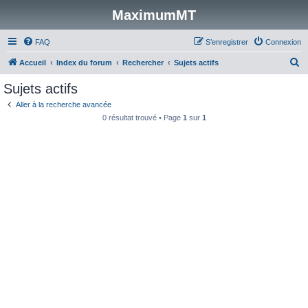
MaximumMT
FAQ
S’enregistrer
Connexion
R
Accueil
Index du forum
Rechercher
Sujets actifs
e
Sujets actifs
c
Aller à la recherche avancée
h
0 résultat trouvé • Page
1
sur
1
e
r
c
h
e
r