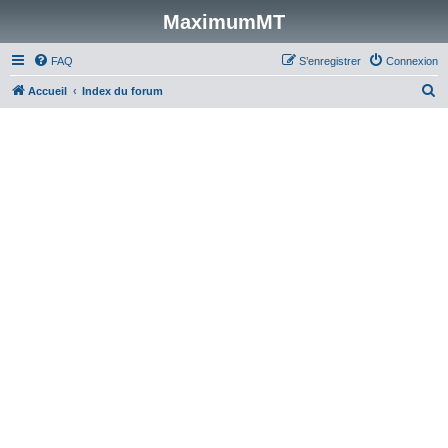
MaximumMT
FAQ
S’enregistrer
Connexion
R
Accueil
Index du forum
e
c
h
e
r
c
h
e
r