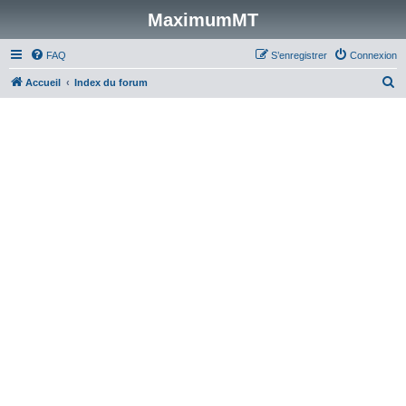
MaximumMT
FAQ
S’enregistrer
Connexion
R
Accueil
Index du forum
e
c
h
e
r
c
h
e
r